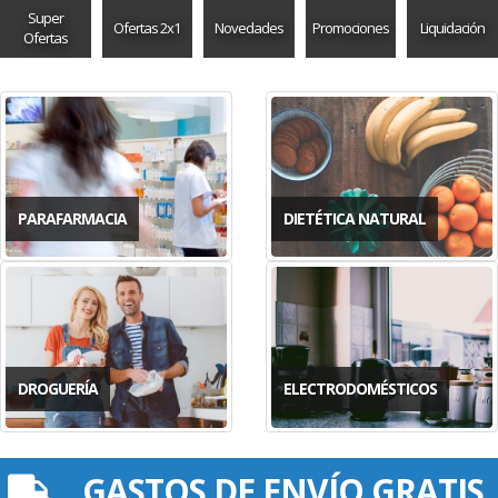
Super
Ofertas 2x1
Novedades
Promociones
Liquidación
Ofertas
PARAFARMACIA
DIETÉTICA NATURAL
DROGUERÍA
ELECTRODOMÉSTICOS
GASTOS DE ENVÍO GRATIS.