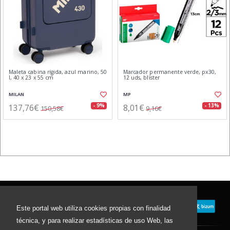
Maleta cabina rígida, azul marino, 50
Marcador permanente verde, px30,
l, 40 x 23 x 55 cm
12 uds, blister
MILAN
MP
137,76€
8,01€
- 9%
- 13%
150,58€
9,16€
Este portal web utiliza cookies propias con finalidad
técnica, y para realizar estadísticas de uso Web, las