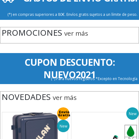
(*) en compras superiores a 80€. Envíos gratis sujetos a un límite de peso.
PROMOCIONES
ver más
CUPON DESCUENTO:
NUEVO2021
(*) Para nuevos registros *Excepto en Tecnología
NOVEDADES
ver más
Envío
New
Gratis
New