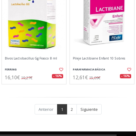
Bivos Lactobacillus Gg Frasco 8 ml
Pileje Lactibiane Enfant 10 Sobres
FERRING
PARAFARMACIA BÁSICA
16,10€
12,61€
- 16%
- 16%
19,27€
15,09€
Anterior
1
2
Siguiente