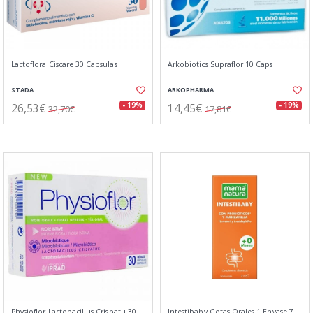
Lactoflora Ciscare 30 Capsulas
Arkobiotics Supraflor 10 Caps
STADA
ARKOPHARMA
26,53€
14,45€
- 19%
- 19%
32,70€
17,81€
Physioflor Lactobacillus Crispatu 30
Intestibaby Gotas Orales 1 Envase 7