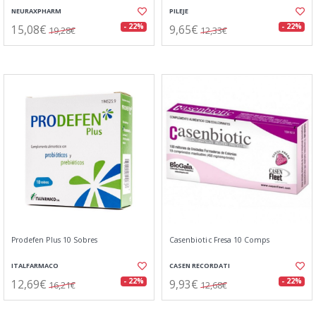
NEURAXPHARM
PILEJE
15,08€
9,65€
- 22%
- 22%
19,28€
12,33€
Prodefen Plus 10 Sobres
Casenbiotic Fresa 10 Comps
ITALFARMACO
CASEN RECORDATI
12,69€
9,93€
- 22%
- 22%
16,21€
12,68€