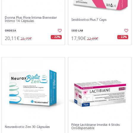
Donna Plus Flora Íntima Bienestar
Seidibiotics Plus 7 Caps
Íntimo 14 Cápsulas
ORDESA
SEID LAB
20,11€
17,90€
- 22%
- 22%
25,72€
22,89€
Pileje Lactibiane Imedia 4 Sticks
Neuraxbiotic Zen 30 Cápsulas
Orodispersable