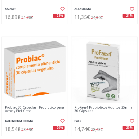
SALVAT
ALFASIGMA
16,89€
11,35€
- 21%
- 21%
21,28€
14,30€
Probiac 30 Capsulas - Probiotico para
ProFaes4 Probioticos Adultos 25mm
Acne y Piel Grasa
30 Cápsulas
GALENICUM DERMA
FAES
18,54€
14,74€
- 20%
- 20%
23,19€
18,43€