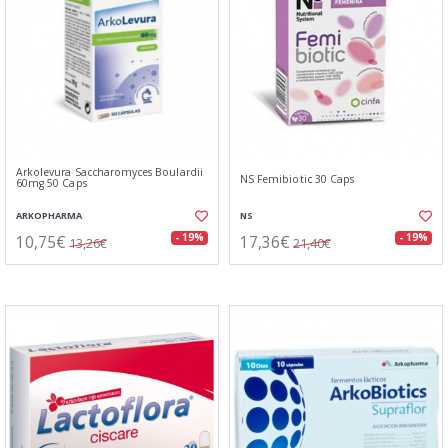
Arkolevura Saccharomyces Boulardii
NS Femibiotic 30 Caps
60mg 50 Caps
ARKOPHARMA
NS
10,75€
17,36€
- 19%
- 19%
13,26€
21,40€