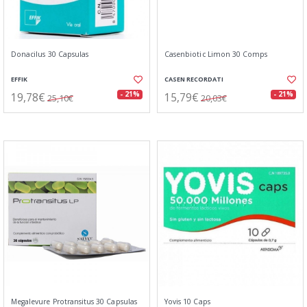
Donacilus 30 Capsulas
Casenbiotic Limon 30 Comps
EFFIK
CASEN RECORDATI
19,78€
15,79€
- 21%
- 21%
25,10€
20,03€
Megalevure Protransitus 30 Capsulas
Yovis 10 Caps