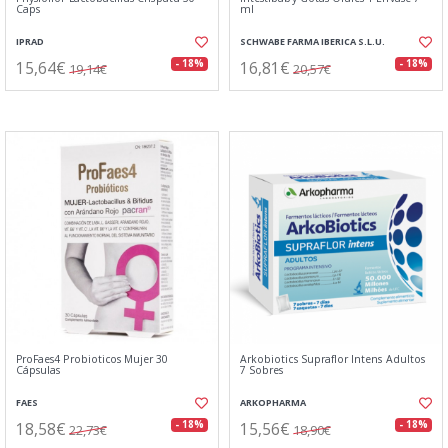
Caps
ml
IPRAD
SCHWABE FARMA IBERICA S.L.U.
15,64€
16,81€
- 18%
- 18%
19,14€
20,57€
ProFaes4 Probioticos Mujer 30
Arkobiotics Supraflor Intens Adultos
Cápsulas
7 Sobres
FAES
ARKOPHARMA
18,58€
15,56€
- 18%
- 18%
22,73€
18,90€