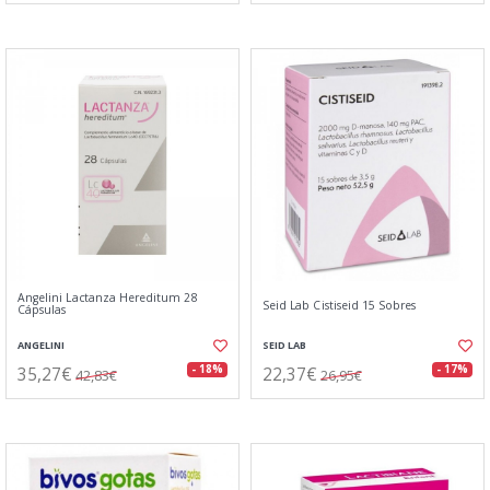
Angelini Lactanza Hereditum 28
Seid Lab Cistiseid 15 Sobres
Cápsulas
ANGELINI
SEID LAB
35,27€
22,37€
- 18%
- 17%
42,83€
26,95€