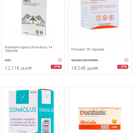
ProFaes4 Viajeros Probiótico 14
Probiasor 30 Cápsulas
Cápsulas
FAES
GALENICUM DERMA
12,11€
18,54€
- 21%
- 21%
15,37€
23,53€