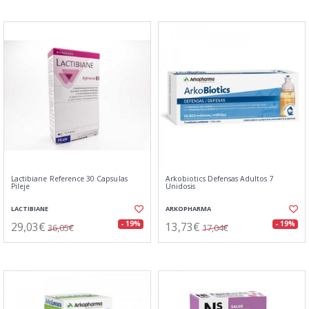
Lactibiane Reference 30 Capsulas
Arkobiotics Defensas Adultos 7
Pileje
Unidosis
LACTIBIANE
ARKOPHARMA
29,03€
13,73€
- 19%
- 19%
36,05€
17,04€