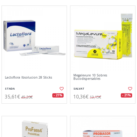
Megalevure 10 Sobres
Lactoflora Ibsolucion 28 Sticks
Bucodispersables
STADA
SALVAT
35,61€
10,36€
- 21%
- 21%
45,20€
13,15€