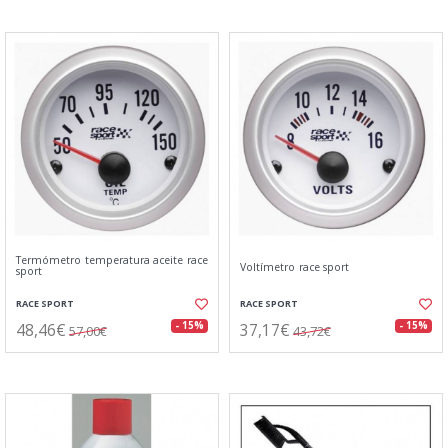
Termómetro temperatura aceite race
Voltímetro race sport
sport
RACE SPORT
RACE SPORT
48,46€
37,17€
- 15%
- 15%
57,00€
43,72€