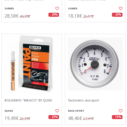
SUMEX
SUMEX
28,58€
18,18€
- 29%
- 29%
40,39€
25,51€
BOLIGRAFO "MAGICO" BY QUIXX
Tacómetro race sport
QUIXX
RACE SPORT
19,49€
48,46€
- 23%
- 16%
25,33€
57,41€