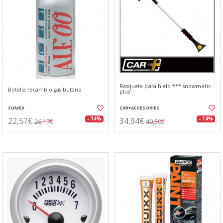
Rasqueta para hielo *** snowmatic
Botella recambio gas butano
plus
SUMEX
CAR+ACCESORIES
22,57€
34,94€
- 14%
- 14%
26,17€
40,50€