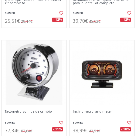
kit completo
para la lente. kit completo
SUMEX
SUMEX
25,51€
39,70€
- 12%
- 12%
29,14€
45,02€
Tacómetro con luz de cambio
Inclinometro land meter i
SUMEX
SUMEX
77,34€
38,99€
- 11%
- 10%
87,04€
43,51€