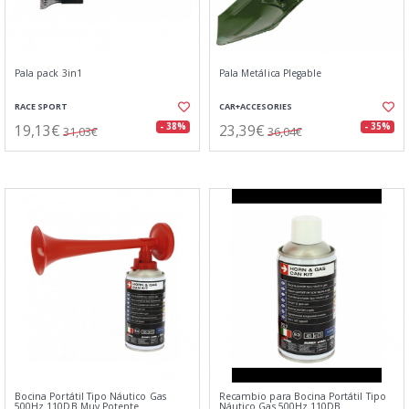
Pala pack 3in1
Pala Metálica Plegable
RACE SPORT
CAR+ACCESORIES
19,13€
23,39€
- 38%
- 35%
31,03€
36,04€
Bocina Portátil Tipo Náutico Gas
Recambio para Bocina Portátil Tipo
500Hz 110DB Muy Potente
Náutico Gas 500Hz 110DB