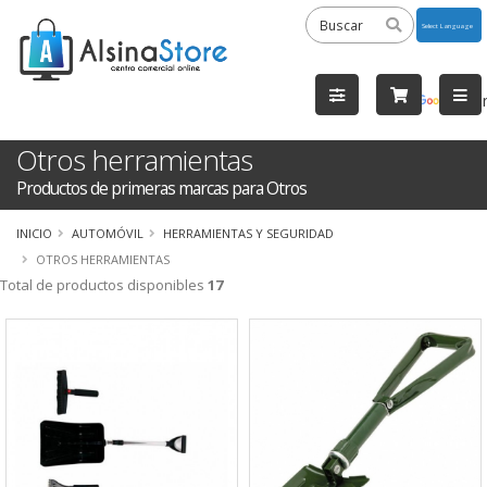
Powered
by
Tra
Otros herramientas
Productos de primeras marcas para Otros
INICIO
AUTOMÓVIL
HERRAMIENTAS Y SEGURIDAD
OTROS HERRAMIENTAS
Total de productos disponibles
17