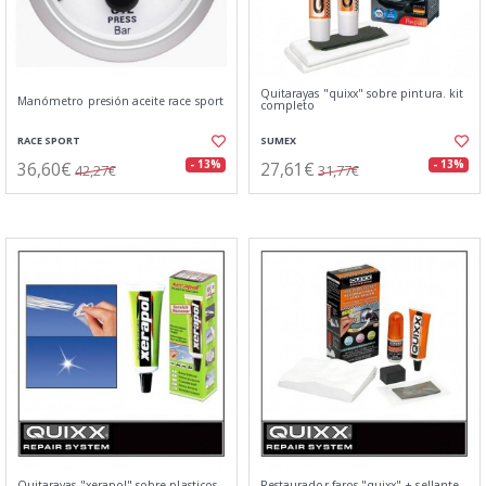
Quitarayas "quixx" sobre pintura. kit
Manómetro presión aceite race sport
completo
RACE SPORT
SUMEX
36,60€
27,61€
- 13%
- 13%
42,27€
31,77€
Quitarayas "xerapol" sobre plasticos.
Restaurador faros "quixx" + sellante