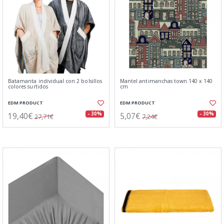
Batamanta individual con 2 bolsillos
Mantel antimanchas town 140 x 140
colores surtidos
cm
EDM PRODUCT
EDM PRODUCT
19,40€
5,07€
- 30%
- 30%
27,71€
7,24€