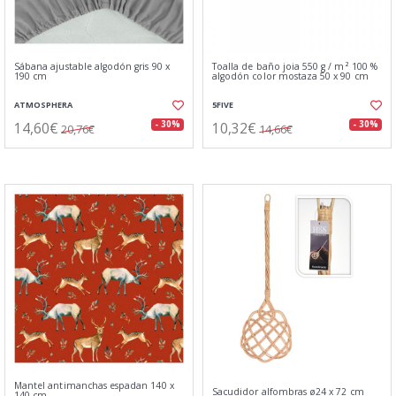
Sábana ajustable algodón gris 90 x
Toalla de baño joia 550 g / m² 100 %
190 cm
algodón color mostaza 50 x 90 cm
ATMOSPHERA
5FIVE
14,60€
10,32€
- 30%
- 30%
20,76€
14,66€
Mantel antimanchas espadan 140 x
Sacudidor alfombras ø24 x 72 cm
140 cm