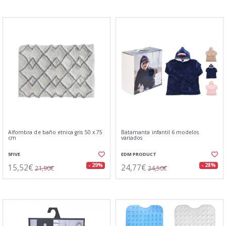
Alfombra de baño etnica gris 50 x 75
Batamanta infantil 6 modelos
cm
variados
5FIVE
EDM PRODUCT
15,52€
24,77€
- 29%
- 28%
21,90€
34,50€