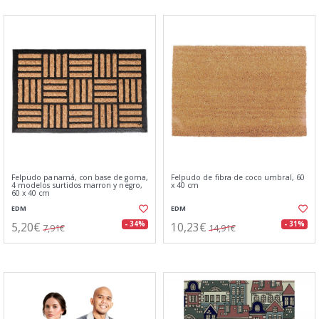
Felpudo panamá, con base de goma,
Felpudo de fibra de coco umbral, 60
4 modelos surtidos marron y negro,
x 40 cm
60 x 40 cm
EDM
EDM
5,20€
10,23€
- 34%
- 31%
7,91€
14,91€