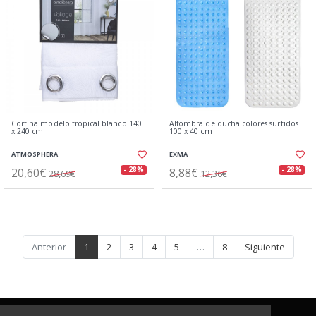
Cortina modelo tropical blanco 140
Alfombra de ducha colores surtidos
x 240 cm
100 x 40 cm
ATMOSPHERA
EXMA
20,60€
8,88€
- 28%
- 28%
28,69€
12,36€
Anterior
1
2
3
4
5
…
8
Siguiente