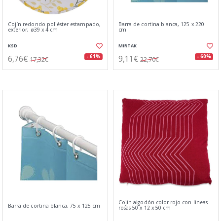
Cojín redondo poliéster estampado,
Barra de cortina blanca, 125 x 220
exterior, ø39 x 4 cm
cm
KSD
MIRTAK
6,76€
9,11€
- 61%
- 60%
17,32€
22,70€
Cojín algodón color rojo con lineas
Barra de cortina blanca, 75 x 125 cm
rosas 50 x 12 x 50 cm