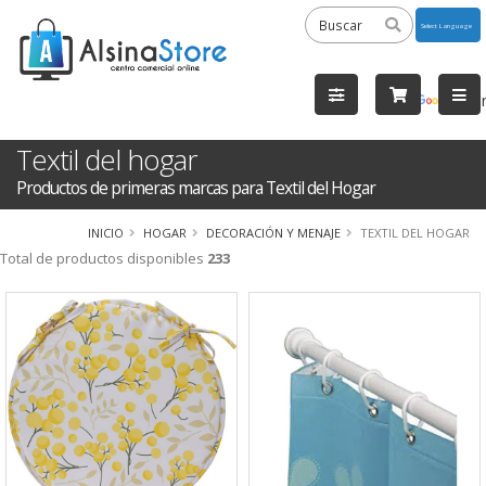
Powered
by
Tra
Textil del hogar
Productos de primeras marcas para Textil del Hogar
INICIO
HOGAR
DECORACIÓN Y MENAJE
TEXTIL DEL HOGAR
Total de productos disponibles
233