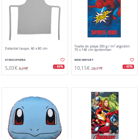
Toalla de playa 300 g / m² algodón
Delantal taupe, 60 x 80 cm
70 x 140 cm spiderman
ATMOSPHERA
NEW IMPORT
5,03€
10,15€
- 46%
- 45%
9,29€
18,37€