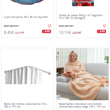
Toalla de playa 300 g / m² algodón
Cojin 3d aprox. 40 x 40 cm squirtle
70 x 140 cm avengers
NEW IMPORT
NEW IMPORT
8,45€
10,15€
- 44%
- 44%
15,17€
18,00€
Barra de cortina curva blanca 70 x
Batamanta individual con bolsillo
100 a 175 cm
central faboulazy beige 130 x 170 cm