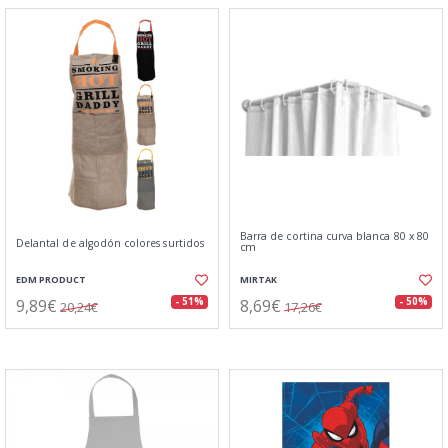
Barra de cortina curva blanca 80 x 80
Delantal de algodón colores surtidos
cm
EDM PRODUCT
MIRTAK
9,89€
8,69€
- 51%
- 50%
20,24€
17,26€