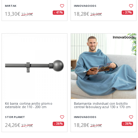
MIRTAK
INNOVAGOODS
13,30€
18,28€
- 41%
- 37%
22,39€
28,98€
Kit barra cortina anillo plomo
Batamanta individual con bolsillo
extensible de 110 - 200 cm
central faboulazy azul 130 x 170 cm
STOR PLANET
INNOVAGOODS
24,26€
18,28€
- 36%
- 36%
37,76€
28,39€