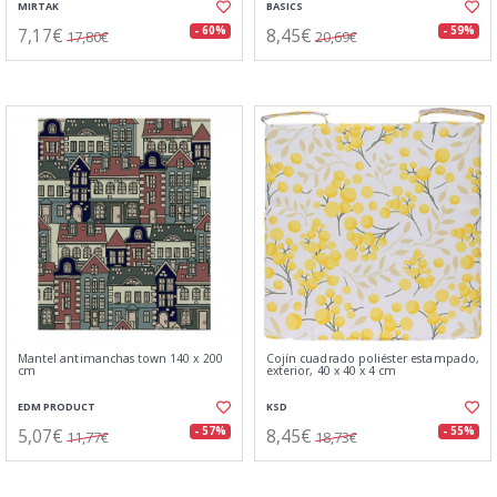
MIRTAK
BASICS
7,17€
8,45€
- 60%
- 59%
17,80€
20,69€
Mantel antimanchas town 140 x 200
Cojín cuadrado poliéster estampado,
cm
exterior, 40 x 40 x 4 cm
EDM PRODUCT
KSD
5,07€
8,45€
- 57%
- 55%
11,77€
18,73€