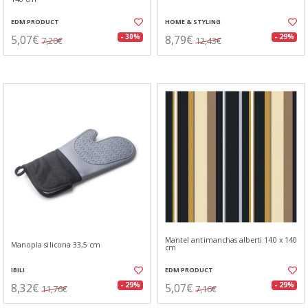
EDM PRODUCT
HOME & STYLING
5,07€
8,79€
- 30%
- 29%
7,20€
12,43€
Mantel antimanchas alberti 140 x 140
Manopla silicona 33,5 cm
cm
IBILI
EDM PRODUCT
8,32€
5,07€
- 29%
- 29%
11,76€
7,16€