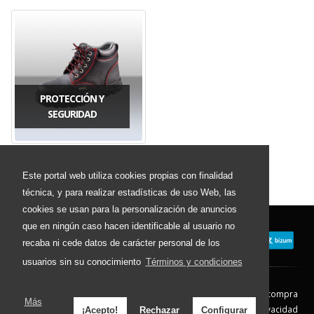
PROTECCIÓN Y
SEGURIDAD
Este portal web utiliza cookies propias con finalidad
técnica, y para realizar estadísticas de uso Web, las
cookies se usan para la personalización de anuncios
que en ningún caso hacen identificable al usuario no
recaba ni cede datos de carácter personal de los
usuarios sin su conocimiento
Términos y condiciones
Contacto
Aviso Legal
Condiciones de compra
Más
Política de envíos
Política de devolución
Política de Privacidad
¡Acepto!
Rechazar
Configurar