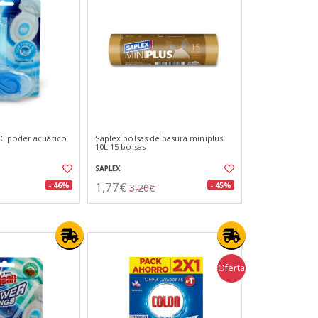
C poder acuático
Saplex bolsas de basura miniplus
10L 15 bolsas
SAPLEX
1,77€
- 46%
- 45%
3,20€
Oferta