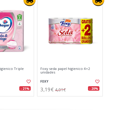
igienico Triple
Foxy seda papel higienico 4+2
unidades
FOXY
3,19€
- 21%
- 20%
4,01€