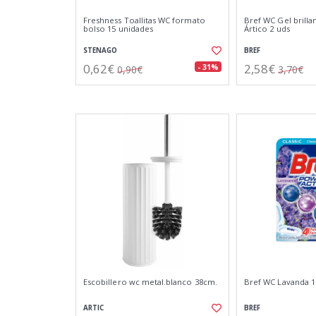
Freshness Toallitas WC formato
Bref WC Gel brill
bolso 15 unidades
Ártico 2 uds
STENAGO
BREF
0,62€
2,58€
- 31%
0,90€
3,70€
Escobillero wc metal.blanco 38cm.
Bref WC Lavanda 1
ARTIC
BREF