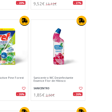
9,52€
- 28%
- 27%
13,12€
ctive Pine Forest
Sanicentro WC Desinfectante
Essence Flor de Hibisco
SANICENTRO
1,85€
- 26%
- 26%
2,50€