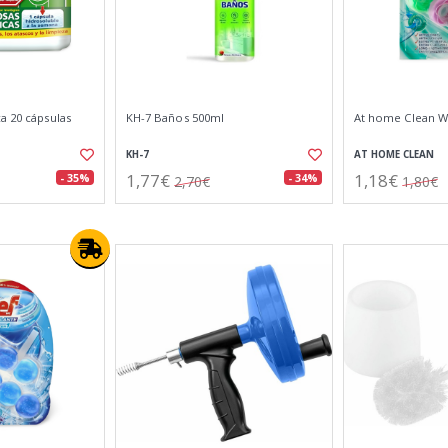
a 20 cápsulas
KH-7 Baños 500ml
At home Clean W
KH-7
AT HOME CLEAN
1,77€
1,18€
- 35%
- 34%
2,70€
1,80€