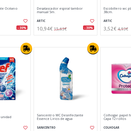
ante Océano
Desatascador espiral tambor
Escobillero wc pl
manual 5m.
38cm.
ARTIC
ARTIC
10,94€
3,52€
- 30%
- 30%
15,63€
4,93€
Sanicentro WC Desinfectante
Colhogar papel h
 unidad
Essence Lirios de agua
Capa 12 rollos
SANICENTRO
COLHOGAR