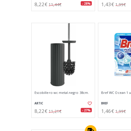
8,22€
1,43€
- 28%
11,44€
1,99€
Escobillero wc metal.negro 38cm.
Bref WC Ocean 1 
ARTIC
BREF
8,22€
1,46€
- 27%
11,21€
1,99€