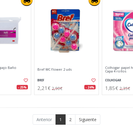
opajo Baño
Colhogar papel h
Bref WC flower 2 uds
Capa 4 rollos
BREF
COLHOGAR
2,21€
1,85€
- 25%
- 24%
2,90€
2,35€
Anterior
1
2
Siguiente