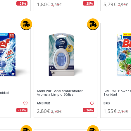
1,80€
5,79€
- 28%
- 28%
2,50€
7,99€
Ambi Pur Baño ambientador
BREF WC Power A
unidad
Aroma a Limpio 50días
1 unidad
AMBIPUR
BREF
2,80€
1,55€
- 27%
- 26%
3,80€
2,10€