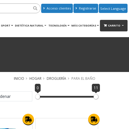
Acceso clientes
Registrarse
Powered by
Translate
 SPORT
DIETÉTICA NATURAL
TECNOLOGÍA
MÁS CATEGORÍAS
CARRITO
INICIO
HOGAR
DROGUERÍA
PARA EL BAÑO
0
11
denar