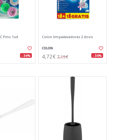
C Pino 1ud
Colon limpialavadoras 2 dosis
COLON
4,72€
- 34%
- 34%
7,15€