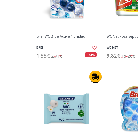
Bref WC Blue Active 1 unidad
WC Net Fosa séptic
BREF
WC NET
1,55€
9,82€
- 43%
2,71€
15,20€