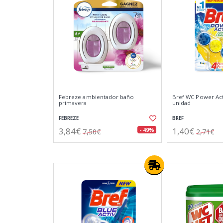
Febreze ambientador baño
Bref WC Power Act
primavera
unidad
FEBREZE
BREF
3,84€
1,40€
- 49%
7,50€
2,71€