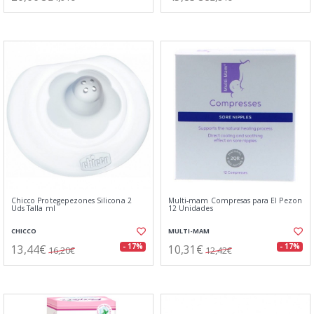
Chicco Protegepezones Silicona 2
Multi-mam Compresas para El Pezon
Uds Talla ml
12 Unidades
CHICCO
MULTI-MAM
13,44€
10,31€
- 17%
- 17%
16,20€
12,42€