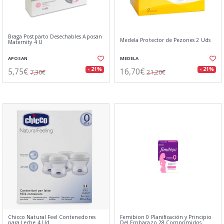
Braga Postparto Desechables Aposan
Medela Protector de Pezones 2 Uds
Maternity 4 U
APOSAN
MEDELA
5,75€
16,70€
- 21%
- 21%
7,30€
21,20€
Chicco Natural Feel Contenedores
Femibion 0 Planificación y Principio
para Leche 4 Ud
Del Embarazo 28 Comprimidos