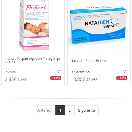
Indasec Pospart Algodon Protegeslips
Natalben Supra 30 Caps
24 Uds
INDASEC
ITALFARMACO
2,85€
18,80€
- 16%
- 16%
3,41€
22,48€
Anterior
1
2
Siguiente