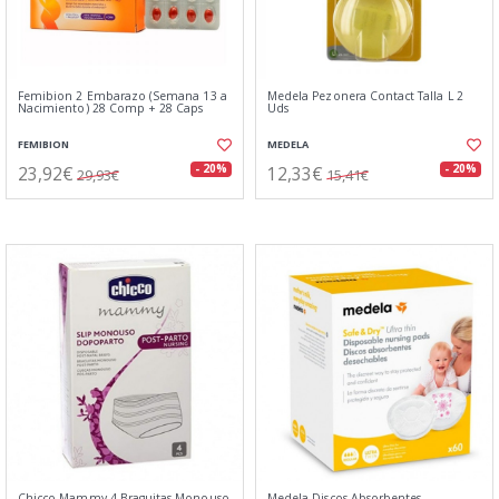
Femibion 2 Embarazo (Semana 13 a
Medela Pezonera Contact Talla L 2
Nacimiento) 28 Comp + 28 Caps
Uds
FEMIBION
MEDELA
23,92€
12,33€
- 20%
- 20%
29,93€
15,41€
Chicco Mammy 4 Braguitas Monouso
Medela Discos Absorbentes