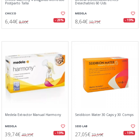
Postparto Talla
Desechables 60 Uds
CHICCO
MEDELA
6,44€
8,64€
- 20%
- 19%
8,00€
10,73€
Medela Extractor Manual Harmony
Seidibion Mater 30 Caps y 30 Comps
MEDELA
SEID LAB
39,74€
27,05€
- 19%
- 19%
49,35€
33,59€