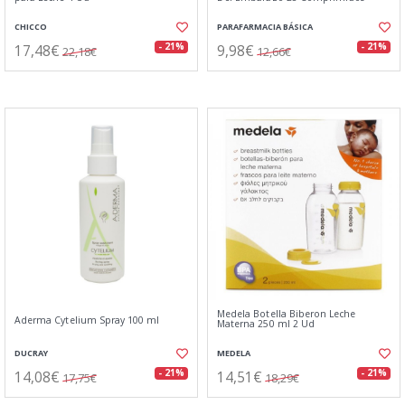
CHICCO
PARAFARMACIA BÁSICA
17,48€
9,98€
- 21%
- 21%
22,18€
12,66€
Medela Botella Biberon Leche
Aderma Cytelium Spray 100 ml
Materna 250 ml 2 Ud
DUCRAY
MEDELA
14,08€
14,51€
- 21%
- 21%
17,75€
18,29€