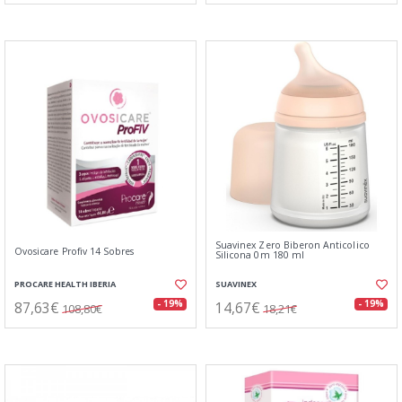
Suavinex Zero Biberon Anticolico
Ovosicare Profiv 14 Sobres
Silicona 0m 180 ml
PROCARE HEALTH IBERIA
SUAVINEX
87,63€
14,67€
- 19%
- 19%
108,80€
18,21€