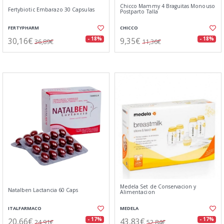
Chicco Mammy 4 Braguitas Monouso
Fertybiotic Embarazo 30 Capsulas
Postparto Talla
FERTYPHARM
CHICCO
30,16€
9,35€
- 18%
- 18%
36,89€
11,36€
Medela Set de Conservacion y
Natalben Lactancia 60 Caps
Alimentacion
ITALFARMACO
MEDELA
20,66€
43,83€
- 17%
- 17%
24,91€
52,84€