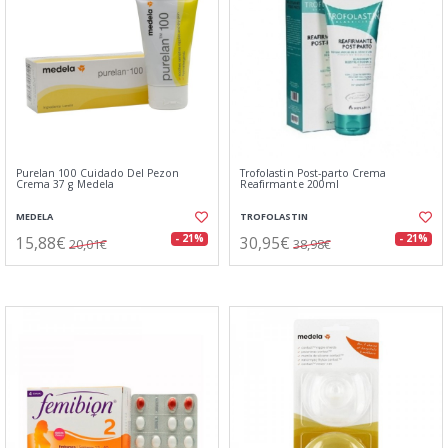
Purelan 100 Cuidado Del Pezon
Trofolastin Post-parto Crema
Crema 37 g Medela
Reafirmante 200ml
MEDELA
TROFOLASTIN
15,88€
30,95€
- 21%
- 21%
20,01€
38,98€