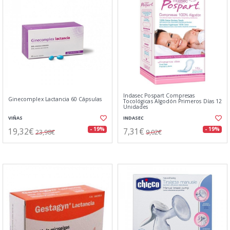
Indasec Pospart Compresas
Ginecomplex Lactancia 60 Cápsulas
Tocológicas Algodón Primeros Días 12
Unidades
VIÑAS
INDASEC
19,32€
7,31€
- 19%
- 19%
23,98€
9,02€