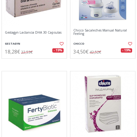
Chicco Sacaleches Manual Natural
Gestagyn Lactancia DHA 30 Capsulas
Feeling
GESTAGYN
CHICCO
18,28€
34,50€
- 19%
- 19%
22,53€
42,52€