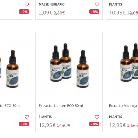
MAESE HERBARIO
PLANTIS
2,09€
10,95€
- 9%
- 9%
2,30€
12,0
ito ECO 50ml
Extracto Llanten ECO 50ml
Extracto Vid roj
PLANTIS
PLANTIS
12,95€
12,95€
- 9%
- 9%
14,25€
14,2