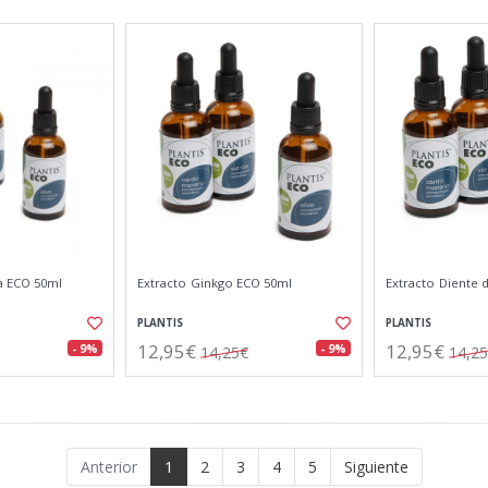
a ECO 50ml
Extracto Ginkgo ECO 50ml
Extracto Diente 
PLANTIS
PLANTIS
12,95€
12,95€
- 9%
- 9%
14,25€
14,2
Anterior
1
2
3
4
5
Siguiente