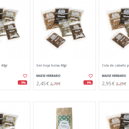
 40gr
Sen hoja bolsa 40gr
Cola de caballo p
MAESE HERBARIO
MAESE HERBARIO
2,45€
2,95€
- 9%
- 9%
2,70€
3,25€