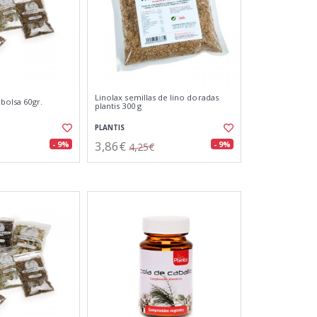
Linolax semillas de lino doradas
 bolsa 60gr.
plantis 300 g
PLANTIS
3,86€
- 9%
- 9%
4,25€