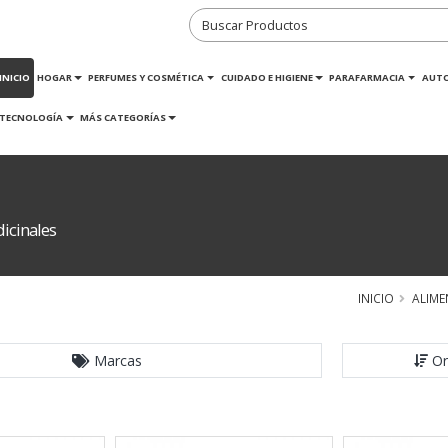
INICIO
HOGAR
PERFUMES Y COSMÉTICA
CUIDADO E HIGIENE
PARAFARMACIA
AUT
TECNOLOGÍA
MÁS CATEGORÍAS
icinales
INICIO
ALIM
Marcas
Or