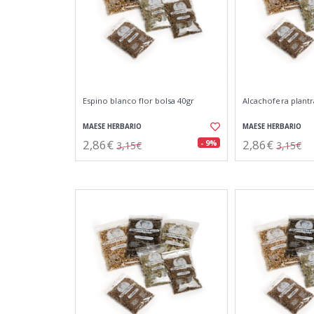
Espino blanco flor bolsa 40gr
Alcachofera plantr
MAESE HERBARIO
MAESE HERBARIO
2,86€
2,86€
- 9%
3,15€
3,15€