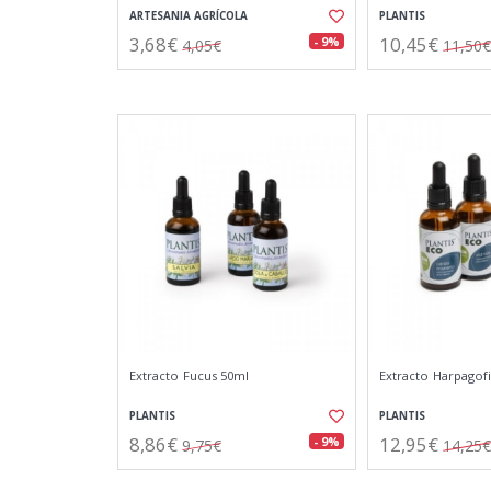
ARTESANIA AGRÍCOLA
PLANTIS
3,68€
10,45€
- 9%
4,05€
11,50€
Extracto Fucus 50ml
Extracto Harpagof
PLANTIS
PLANTIS
8,86€
12,95€
- 9%
9,75€
14,25€