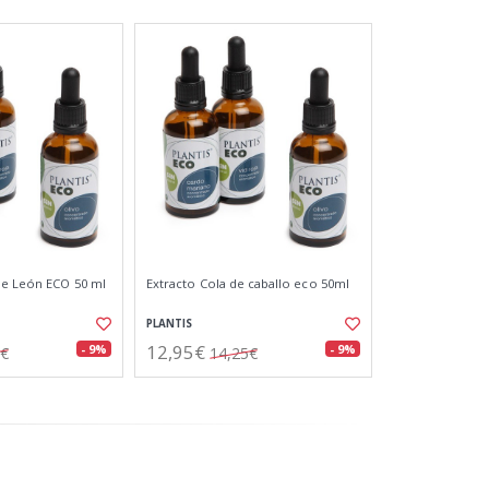
de León ECO 50 ml
Extracto Cola de caballo eco 50ml
PLANTIS
12,95€
- 9%
- 9%
5€
14,25€