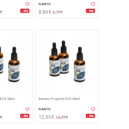
PLANTIS
8,86€
- 9%
- 9%
5€
9,75€
a ECO 50ml
Extrato Propolis ECO 50ml
PLANTIS
12,95€
- 9%
- 9%
5€
14,25€