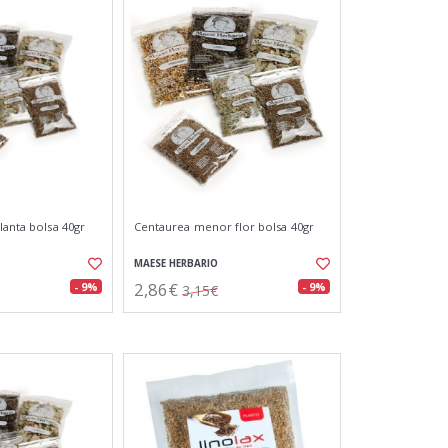
lanta bolsa 40gr
Centaurea menor flor bolsa 40gr
MAESE HERBARIO
2,86€
- 9%
- 9%
3,15€