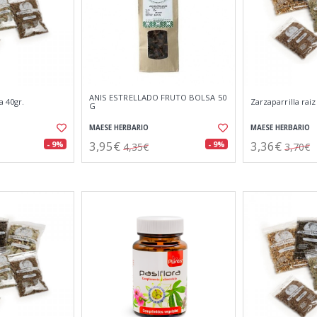
ANIS ESTRELLADO FRUTO BOLSA 50
a 40gr.
Zarzaparrilla raiz
G
MAESE HERBARIO
MAESE HERBARIO
3,95€
3,36€
- 9%
- 9%
4,35€
3,70€