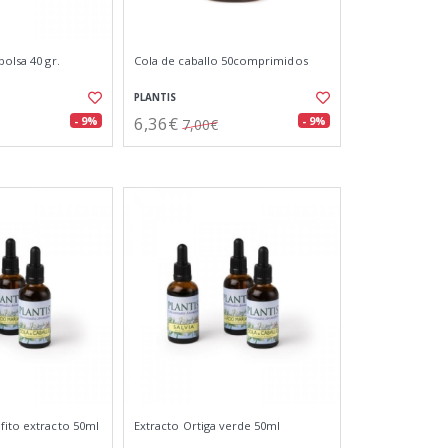
bolsa 40 gr.
Cola de caballo 50comprimidos
PLANTIS
6,36€
- 9%
- 9%
7,00€
fito extracto 50ml
Extracto Ortiga verde 50ml