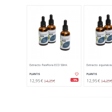
Extracto Pasiflora ECO 50ml.
Extracto equináce
PLANTIS
PLANTIS
12,95€
12,95€
- 9%
14,25€
14,25€