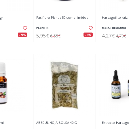
0gr
Pasiflora Plantis 50 comprimidos
Harpagofito raiz 
PLANTIS
MAESE HERBARIO
5,95€
4,27€
- 9%
- 9%
6,55€
4,70€
0ml
ABEDUL HOJA BOLSA 40 G
Extracto Harpago