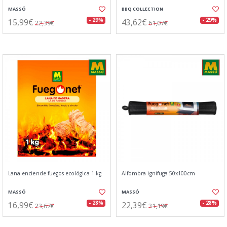
MASSÓ
BBQ COLLECTION
15,99€
43,62€
- 29%
- 29%
22,39€
61,07€
Lana enciende fuegos ecológica 1 kg
Alfombra ignifuga 50x100cm
MASSÓ
MASSÓ
16,99€
22,39€
- 28%
- 28%
23,67€
31,19€