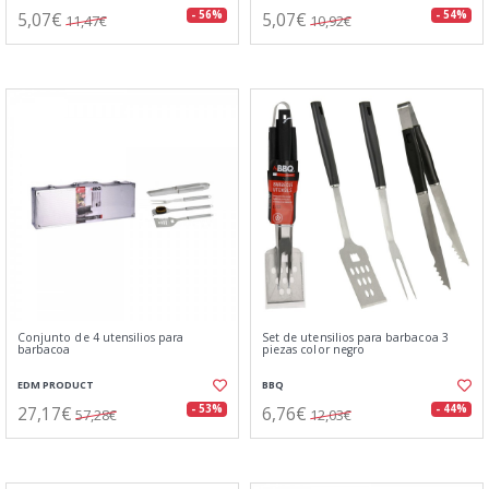
5,07€
5,07€
- 56%
- 54%
11,47€
10,92€
Conjunto de 4 utensilios para
Set de utensilios para barbacoa 3
barbacoa
piezas color negro
EDM PRODUCT
BBQ
27,17€
6,76€
- 53%
- 44%
57,28€
12,03€