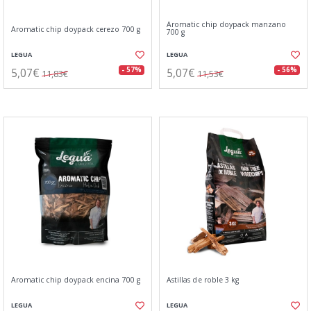
Aromatic chip doypack manzano
Aromatic chip doypack cerezo 700 g
700 g
LEGUA
LEGUA
5,07€
5,07€
- 57%
- 56%
11,83€
11,53€
Aromatic chip doypack encina 700 g
Astillas de roble 3 kg
LEGUA
LEGUA