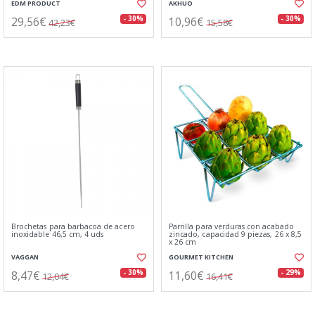
EDM PRODUCT
AKHUO
29,56€
10,96€
- 30%
- 30%
42,23€
15,58€
Brochetas para barbacoa de acero
Parrilla para verduras con acabado
inoxidable 46,5 cm, 4 uds
zincado, capacidad 9 piezas, 26 x 8,5
x 26 cm
VAGGAN
GOURMET KITCHEN
8,47€
11,60€
- 30%
- 29%
12,04€
16,41€