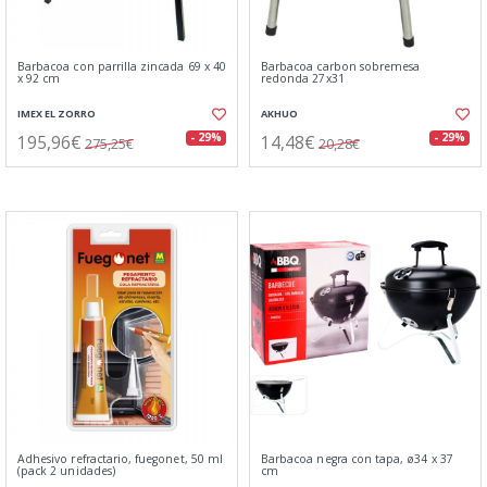
Barbacoa con parrilla zincada 69 x 40
Barbacoa carbon sobremesa
x 92 cm
redonda 27x31
IMEX EL ZORRO
AKHUO
195,96€
14,48€
- 29%
- 29%
275,25€
20,28€
Adhesivo refractario, fuegonet, 50 ml
Barbacoa negra con tapa, ø34 x 37
(pack 2 unidades)
cm