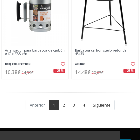
Arrancador para barbacoa de carbón
Barbacoa carbon suelo redonda
ø17 x 27,5 cm
45x33
BBQ COLLECTION
AKHUO
10,38€
14,48€
- 28%
- 28%
14,39€
20,07€
Anterior
1
2
3
4
Siguiente