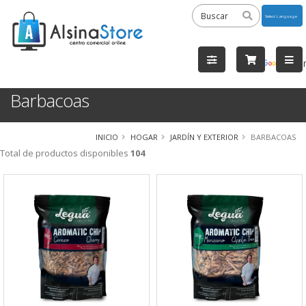
Powered
by
Tra
Barbacoas
INICIO
HOGAR
JARDÍN Y EXTERIOR
BARBACOAS
Total de productos disponibles
104