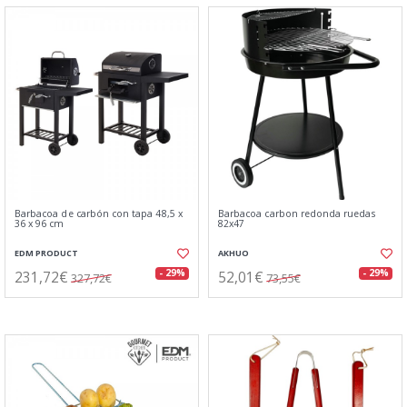
Barbacoa de carbón con tapa 48,5 x
Barbacoa carbon redonda ruedas
36 x 96 cm
82x47
EDM PRODUCT
AKHUO
231,72€
52,01€
- 29%
- 29%
327,72€
73,55€