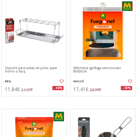
Soporte para alitas de pollo para
Alfombra ignífuga semicircular
horno o bbq
80x50cm
BBQ
MASSÓ
11,84€
17,41€
- 44%
- 38%
21,02€
28,08€