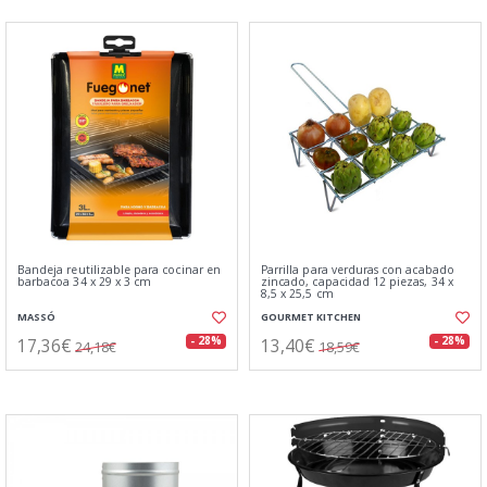
Bandeja reutilizable para cocinar en
Parrilla para verduras con acabado
barbacoa 34 x 29 x 3 cm
zincado, capacidad 12 piezas, 34 x
8,5 x 25,5 cm
MASSÓ
GOURMET KITCHEN
17,36€
13,40€
- 28%
- 28%
24,18€
18,59€