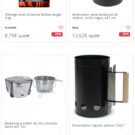
Okfuego lava volcanica barbacoa gas
Arrancador para barbacoa de
4 kg
carbón, color negro, ø27 cm
FLOWER
BBQ
8,79€
12,62€
- 30%
- 30%
12,56€
18,03€
Barbacoa portátil de zinc modelo
Encendedor rapido carbon 17x27
barril ø27 cm