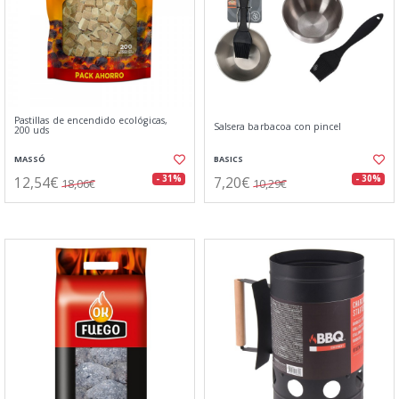
Pastillas de encendido ecológicas,
Salsera barbacoa con pincel
200 uds
MASSÓ
BASICS
12,54€
7,20€
- 31%
- 30%
18,06€
10,29€