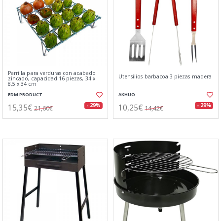
Parrilla para verduras con acabado
Utensilios barbacoa 3 piezas madera
zincado, capacidad 16 piezas, 34 x
8,5 x 34 cm
EDM PRODUCT
AKHUO
15,35€
10,25€
- 29%
- 29%
21,60€
14,42€