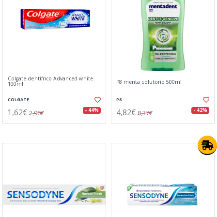
Colgate dentífrico Advanced white
P8 menta colutorio 500ml
100ml
COLGATE
P8
1,62€
4,82€
- 44%
- 42%
2,90€
8,37€