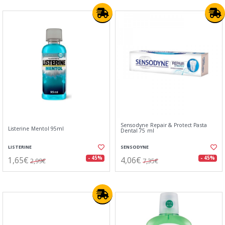
Sensodyne Repair & Protect Pasta
Listerine Mentol 95ml
Dental 75 ml
LISTERINE
SENSODYNE
1,65€
4,06€
- 45%
- 45%
2,99€
7,35€