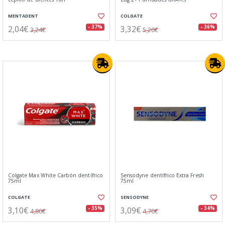
MENTADENT
COLGATE
2,04€
3,32€
- 37%
- 36%
3,24€
5,20€
Colgate Max White Carbón dentífrico
Sensodyne dentífrico Extra Fresh
75ml
75ml
COLGATE
SENSODYNE
3,10€
3,09€
- 35%
- 34%
4,80€
4,70€