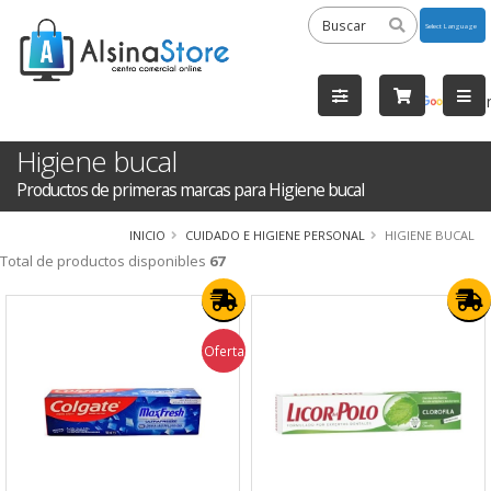
Powered
by
Tra
Higiene bucal
Productos de primeras marcas para Higiene bucal
INICIO
CUIDADO E HIGIENE PERSONAL
HIGIENE BUCAL
Total de productos disponibles
67
Oferta