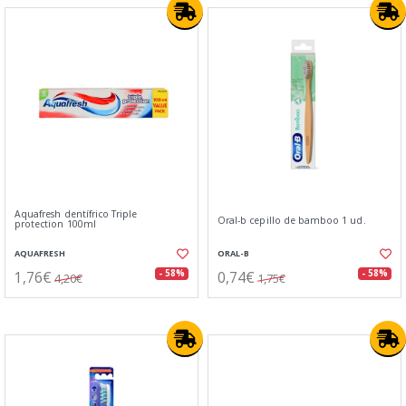
Aquafresh dentífrico Triple
Oral-b cepillo de bamboo 1 ud.
protection 100ml
AQUAFRESH
ORAL-B
1,76€
0,74€
- 58%
- 58%
4,20€
1,75€