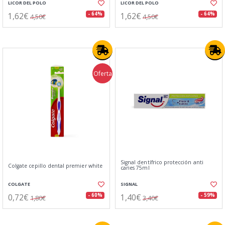
LICOR DEL POLO
LICOR DEL POLO
1,62€
1,62€
- 64%
- 64%
4,50€
4,50€
Oferta
Signal dentífrico protección anti
Colgate cepillo dental premier white
caries 75ml
COLGATE
SIGNAL
0,72€
1,40€
- 60%
- 59%
1,80€
3,40€