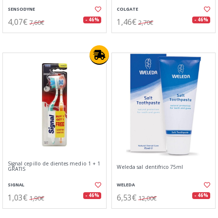
SENSODYNE
COLGATE
4,07€
1,46€
- 46%
- 46%
7,60€
2,70€
Signal cepillo de dientes medio 1 + 1
Weleda sal dentifrico 75ml
GRATIS
SIGNAL
WELEDA
1,03€
6,53€
- 46%
- 46%
1,90€
12,00€