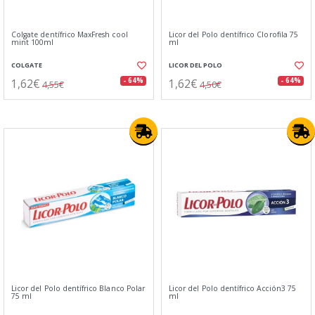
Colgate dentífrico MaxFresh cool
Licor del Polo dentífrico Clorofila 75
mint 100ml
ml
COLGATE
LICOR DEL POLO
1,62€
1,62€
- 64%
- 64%
4,55€
4,50€
Licor del Polo dentí­frico Blanco Polar
Licor del Polo dentífrico Acción3 75
75 ml
ml