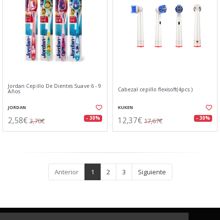
Jordan Cepillo De Dientes Suave 6 - 9
Cabezal cepillo flexisoft(4pcs.)
Años
JORDAN
KUKEN
2,58€
12,37€
- 30%
- 30%
3,70€
17,67€
Anterior
1
2
3
Siguiente