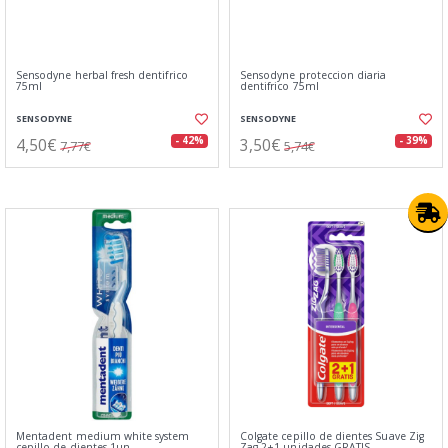
Sensodyne herbal fresh dentifrico
Sensodyne proteccion diaria
75ml
dentifrico 75ml
SENSODYNE
SENSODYNE
4,50€
3,50€
- 42%
- 39%
7,77€
5,74€
Mentadent medium white system
Colgate cepillo de dientes Suave Zig
cepillo de dientes 1un
Zag 2+1 unidades GRATIS