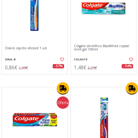
Colgate dentífrico MaxWhite crystal
Oral-b cepillo eXceed 1 ud.
mint gel 100ml
ORAL-B
COLGATE
0,86€
1,48€
- 57%
- 54%
1,99€
3,20€
Oferta