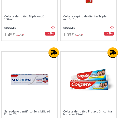
Colgate dentífrico Triple Acción
Colgate cepillo de dientes Triple
100ml
Acción 1 ud
COLGATE
COLGATE
1,45€
1,03€
- 47%
- 47%
2,75€
1,95€
Sensodyne dentífrico Sensibilidad
Colgate dentifrico Protección contra
Encias 75ml
las caries 75ml