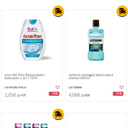
Licor del Polo Blanqueador
Listerine enjuague sabor suave
Avanzado 2 en 1 75ml
mentol 500ml
LICOR DEL POLO
LISTERINE
2,05€
4,06€
- 34%
- 31%
3,11€
5,90€