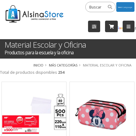
Powered
by
Tra
Material Escolar y Oficina
Productos para la escuela y la oficina
INICIO
MÁS CATEGORÍAS
MATERIAL ESCOLAR Y OFICINA
Total de productos disponibles
254