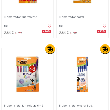
Bic marcador fluorescente
Bic marcador pastel
BIC
BIC
2,66€
2,66€
- 44%
- 43%
4,75€
4,70€
Bic boli cristal fun colours 6 + 2
Bic boli cristal original 5ud.