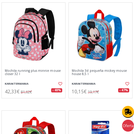
Mochila running plus minnie mouse
Mochila 3d pequeña mickey mouse
closer 32 l
house 8,5 l
KARAKTERMANIA
KARAKTERMANIA
42,33€
10,15€
- 48%
- 47%
81,62€
19,17€
Oferta