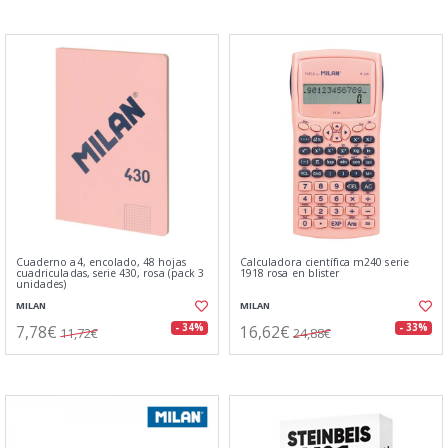
Cuaderno a4, encolado, 48 hojas
Calculadora científica m240 serie
cuadriculadas, serie 430, rosa (pack 3
1918 rosa en blister
unidades)
MILAN
MILAN
7,78€
16,62€
- 34%
- 33%
11,72€
24,88€