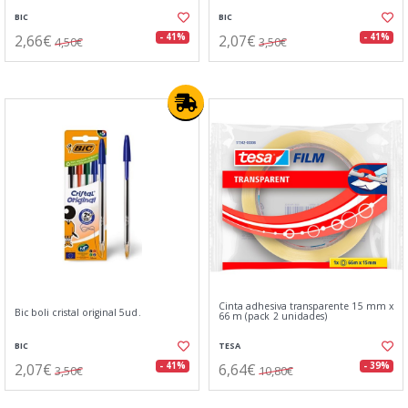
BIC
BIC
2,66€
2,07€
- 41%
- 41%
4,50€
3,50€
Cinta adhesiva transparente 15 mm x
Bic boli cristal original 5ud.
66 m (pack 2 unidades)
BIC
TESA
2,07€
6,64€
- 41%
- 39%
3,50€
10,80€