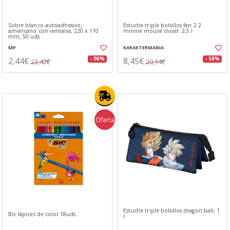
Sobre blanco autoadhesivo,
Estuche triple bolsillos fan 2.2
americano con ventana, 220 x 110
minnie mouse closer. 2,5 l
mm, 50 uds
MP
KARAKTERMANIA
2,44€
8,45€
- 90%
- 58%
23,42€
20,14€
Oferta
Estuche triple bolsillos dragon ball, 1
Bic lápices de color 18uds.
l