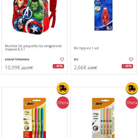
Mochila 3d pequeña los vengadores
Bic tipp-ex 1 ud.
massive 8,5 l
KARAKTERMANIA
BIC
10,99€
2,66€
- 46%
- 46%
20,33€
4,90€
Oferta
Oferta