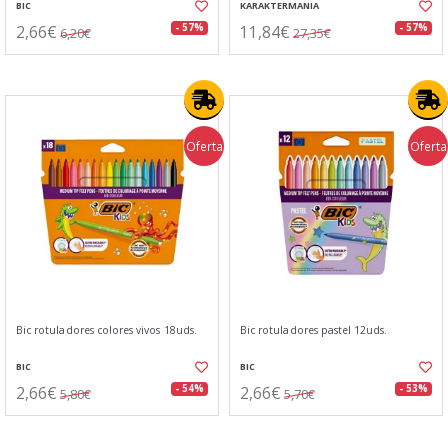
BIC
KARAKTERMANIA
2,66€
11,84€
- 57%
- 57%
6,20€
27,35€
Oferta
Oferta
Bic rotuladores colores vivos 18uds.
Bic rotuladores pastel 12uds.
BIC
BIC
2,66€
2,66€
- 54%
- 53%
5,80€
5,70€