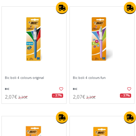
Bic boli 4 colours original
Bic boli 4 colours fun
BIC
BIC
2,07€
2,07€
- 37%
- 37%
3,30€
3,30€