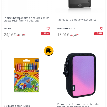
Lápices hexagonales de colores, mina
Tablet para dibujar y escribir lcd
gruesa ø3,5 mm, 48 uds, caja
MILAN
INNOVAGOODS
24,16€
15,01€
- 36%
- 36%
38,00€
23,42€
Plumier de 2 pisos con contenido
Bic plastidecor 12uds.
sunset, negro y rosa milan