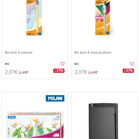
Bic boli 4 colours
Bic boli 4 colours shine
BIC
BIC
2,07€
2,07€
- 37%
- 37%
3,30€
3,30€