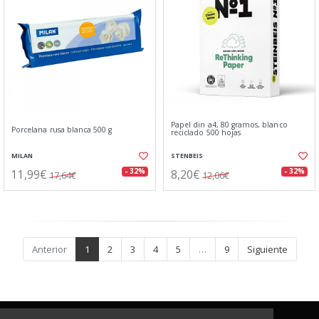
Papel din a4, 80 gramos, blanco
Porcelana rusa blanca 500 g
reciclado 500 hojas
MILAN
STENBEIS
11,99€
8,20€
- 32%
- 32%
17,64€
12,06€
Anterior
1
2
3
4
5
…
9
Siguiente