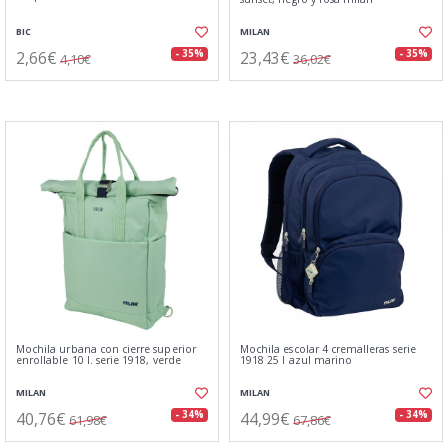
BIC
MILAN
2,66€
23,43€
- 35%
- 35%
4,10€
36,02€
Mochila urbana con cierre superior
Mochila escolar 4 cremalleras serie
enrollable 10 l. serie 1918, verde
1918 25 l azul marino
MILAN
MILAN
40,76€
44,99€
- 34%
- 34%
61,98€
67,86€