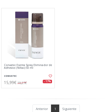
Convatec Esenta Spray Eliminador de
Adhesivo (Niltac) 50 ml
CONVATEC
15,99€
- 17%
19,27€
Anterior
1
Siguiente