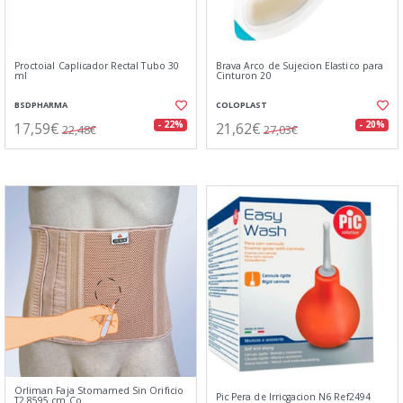
Proctoial Caplicador Rectal Tubo 30
Brava Arco de Sujecion Elastico para
ml
Cinturon 20
BSDPHARMA
COLOPLAST
17,59€
21,62€
- 22%
- 20%
22,48€
27,03€
Orliman Faja Stomamed Sin Orificio
Pic Pera de Irricgacion N6 Ref2494
T2 8595 cm Co