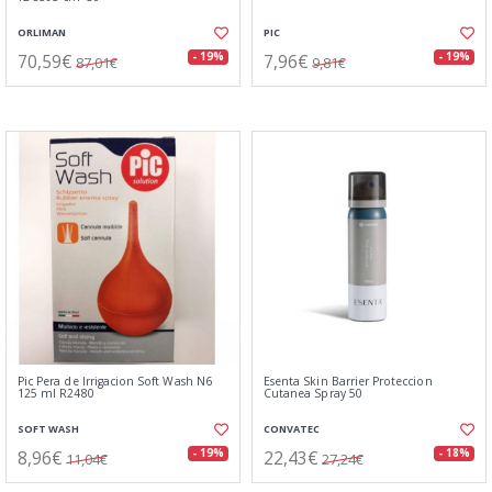
ORLIMAN
PIC
70,59€
7,96€
- 19%
- 19%
87,01€
9,81€
Pic Pera de Irrigacion Soft Wash N6
Esenta Skin Barrier Proteccion
125 ml R2480
Cutanea Spray 50
SOFT WASH
CONVATEC
8,96€
22,43€
- 19%
- 18%
11,04€
27,24€