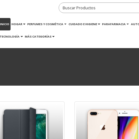
INICIO
HOGAR
PERFUMES Y COSMÉTICA
CUIDADO E HIGIENE
PARAFARMACIA
AUT
TECNOLOGÍA
MÁS CATEGORÍAS