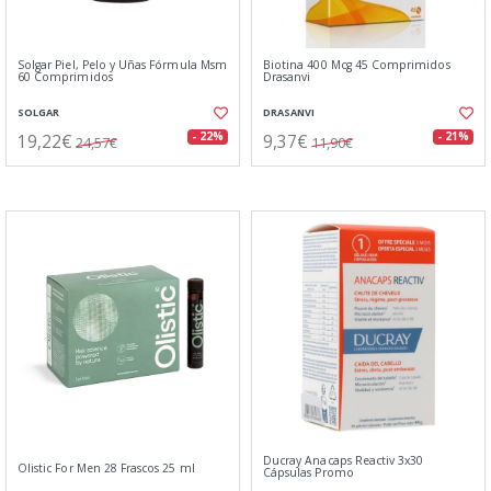
Solgar Piel, Pelo y Uñas Fórmula Msm
Biotina 400 Mcg 45 Comprimidos
60 Comprimidos
Drasanvi
SOLGAR
DRASANVI
19,22€
9,37€
- 22%
- 21%
24,57€
11,90€
Ducray Anacaps Reactiv 3x30
Olistic For Men 28 Frascos 25 ml
Cápsulas Promo