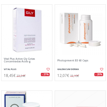
Vital Plus Active Gly Gotas
Photoprevent B3 60 Caps
Concentradas Ácido g
VITAL PLUS
GALENICUM DERMA
18,45€
12,07€
- 21%
- 20%
23,24€
15,10€