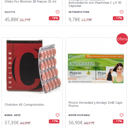
Olistic For Women 28 Frascos 25 ml
Antioxidante con Vitaminas C y E 30
Cápsulas
OLISTIC
INTERAPOTHEK
45,88€
9,78€
- 18%
- 17%
55,71€
11,79€
Oferta
Priorin Densidad y Anclaje 2x60 Caps
Chelidon 60 Comprimidos
Promo
BAMA- GEVE
BAYER HISPANIA
37,30€
56,90€
- 17%
- 17%
44,96€
68,57€