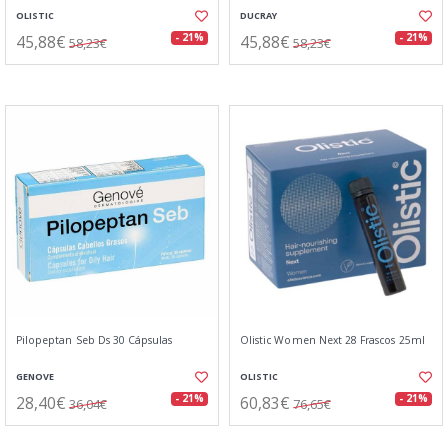
OLISTIC
DUCRAY
45,88€
45,88€
- 21%
- 21%
58,23€
58,23€
Pilopeptan Seb Ds 30 Cápsulas
Olistic Women Next 28 Frascos 25ml
GENOVE
OLISTIC
28,40€
60,83€
- 21%
- 21%
36,04€
76,65€