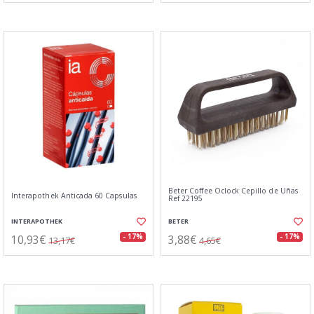
Beter Coffee Oclock Cepillo de Uñas
Interapothek Anticada 60 Capsulas
Ref 22195
INTERAPOTHEK
BETER
10,93€
3,88€
- 17%
- 17%
13,17€
4,65€