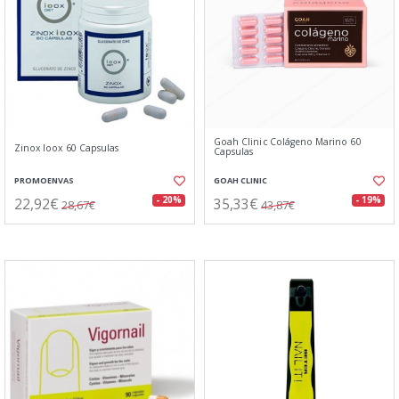
Goah Clinic Colágeno Marino 60
Zinox Ioox 60 Capsulas
Capsulas
PROMOENVAS
GOAH CLINIC
22,92€
35,33€
- 20%
- 19%
28,67€
43,87€