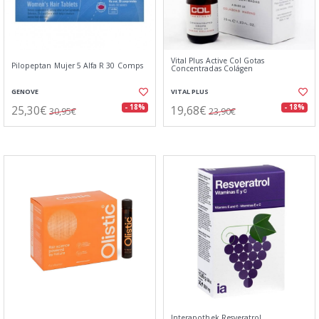
Vital Plus Active Col Gotas
Pilopeptan Mujer 5 Alfa R 30 Comps
Concentradas Colágen
GENOVE
VITAL PLUS
25,30€
19,68€
- 18%
- 18%
30,95€
23,90€
Interapothek Resveratrol