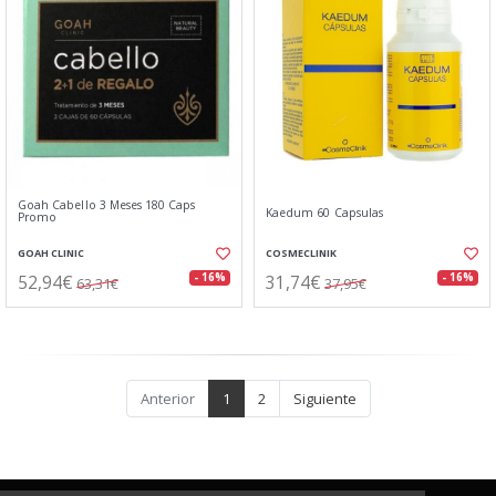
Goah Cabello 3 Meses 180 Caps
Kaedum 60 Capsulas
Promo
GOAH CLINIC
COSMECLINIK
52,94€
31,74€
- 16%
- 16%
63,31€
37,95€
Anterior
1
2
Siguiente