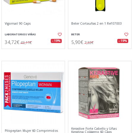
Vigornail 90 Caps
Beter Cortauñas 2 en 1 Ref 07003
LABORATORIOS VIÑAS
BETER
34,72€
5,90€
- 19%
- 19%
43,11€
7,32€
Kerastive Forte Cabello y Uñas
Pilopeptan Mujer 60 Comprimidos
Keratina Colágeno 60 Caps