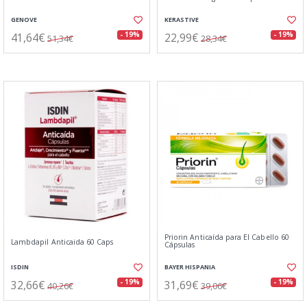
GENOVE
KERASTIVE
41,64€
22,99€
- 19%
- 19%
51,34€
28,34€
Priorin Anticaída para El Cabello 60
Lambdapil Anticaida 60 Caps
Cápsulas
ISDIN
BAYER HISPANIA
32,66€
31,69€
- 19%
- 19%
40,26€
39,06€