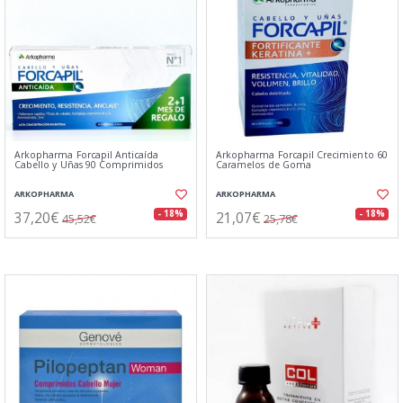
Arkopharma Forcapil Anticaída
Arkopharma Forcapil Crecimiento 60
Cabello y Uñas 90 Comprimidos
Caramelos de Goma
ARKOPHARMA
ARKOPHARMA
37,20€
21,07€
- 18%
- 18%
45,52€
25,78€