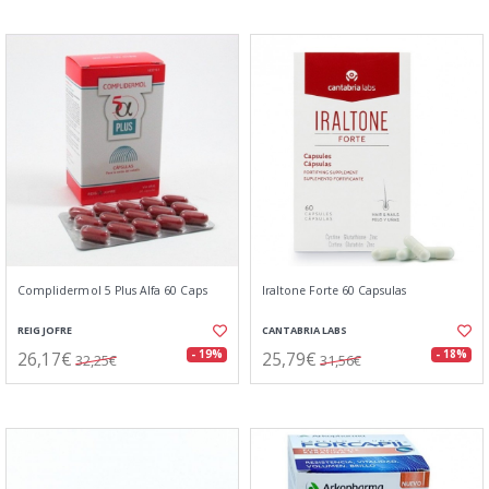
Complidermol 5 Plus Alfa 60 Caps
Iraltone Forte 60 Capsulas
REIG JOFRE
CANTABRIA LABS
26,17€
25,79€
- 19%
- 18%
32,25€
31,56€