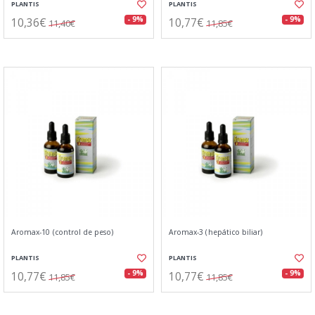
PLANTIS
PLANTIS
10,36€
10,77€
- 9%
- 9%
11,40€
11,85€
Aromax-10 (control de peso)
Aromax-3 (hepático biliar)
PLANTIS
PLANTIS
10,77€
10,77€
- 9%
- 9%
11,85€
11,85€