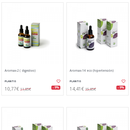
Aromax-2 ( digestivo)
Aromax-14 eco (hipertensión)
PLANTIS
PLANTIS
10,77€
14,41€
- 9%
- 9%
11,85€
15,85€