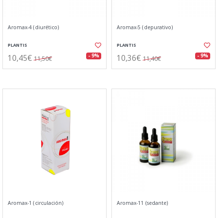
Aromax-4 (diurético)
Aromax-5 (depurativo)
PLANTIS
PLANTIS
10,45€
10,36€
- 9%
- 9%
11,50€
11,40€
Aromax-1 (circulación)
Aromax-11 (sedante)