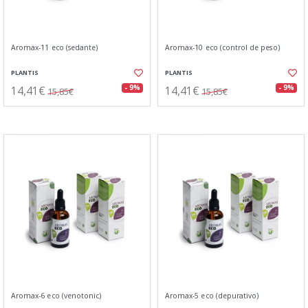
Aromax-11 eco (sedante)
Aromax-10 eco (control de peso)
PLANTIS
PLANTIS
14,41€
14,41€
- 9%
- 9%
15,85€
15,85€
Aromax-6 eco (venotonic)
Aromax-5 eco (depurativo)