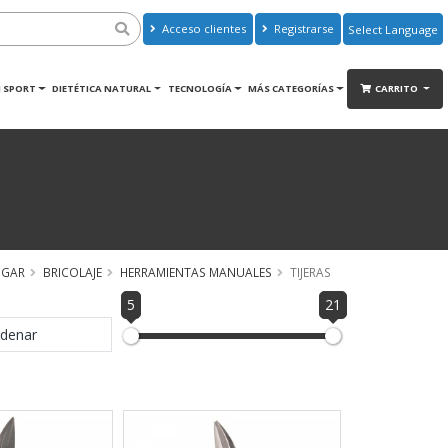
Acceso clientes
Registrarse
Powered by
Translate
 SPORT
DIETÉTICA NATURAL
TECNOLOGÍA
MÁS CATEGORÍAS
CARRITO
GAR
BRICOLAJE
HERRAMIENTAS MANUALES
TIJERAS
5
21
denar