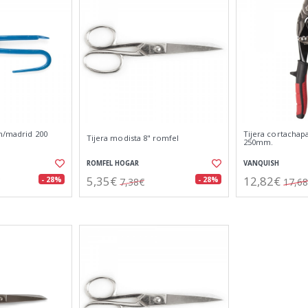
 m/madrid 200
Tijera cortachapa
Tijera modista 8" romfel
250mm.
ROMFEL HOGAR
VANQUISH
5,35€
12,82€
- 28%
- 28%
7,38€
17,6