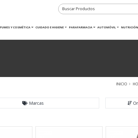
RFUMES Y COSMÉTICA
CUIDADO E HIGIENE
PARAFARMACIA
AUTOMÓVIL
NUTRICIÓN
INICIO
HO
Marcas
Or