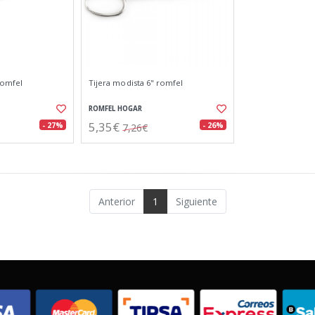
romfel
Tijera modista 6" romfel
ROMFEL HOGAR
5,35€
- 27%
- 26%
7,26€
Anterior
1
Siguiente