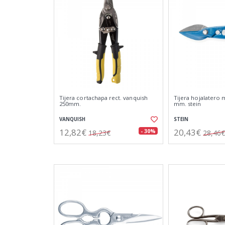
Tijera cortachapa rect. vanquish
Tijera hojalatero
250mm.
mm. stein
VANQUISH
STEIN
12,82€
20,43€
- 30%
18,23€
28,46€