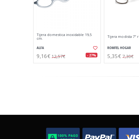
Tijera domestica inoxidable 19,5
Tijera modista 7" 
cm.
ALFA
ROMFEL HOGAR
9,16€
5,35€
- 27%
12,57€
7,30€