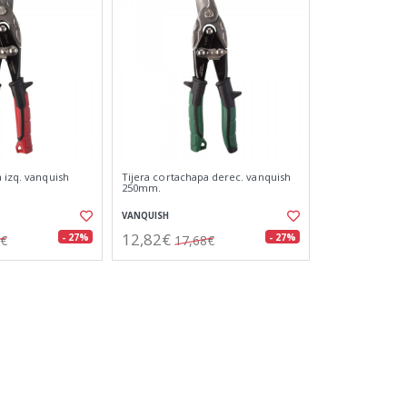
 izq. vanquish
Tijera cortachapa derec. vanquish
250mm.
VANQUISH
12,82€
- 27%
- 27%
8€
17,68€