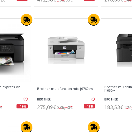
n expression
Brother multifun
Brother multifunción mfc-j6760dw
l1660w
BROTHER
BROTHER
275,09€
183,53€
- 19%
- 18%
8€
336,50€
224