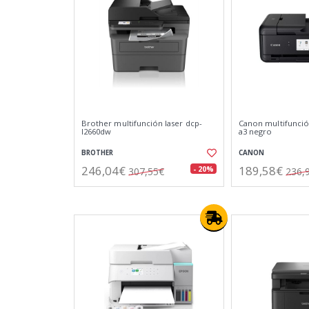
Brother multifunción laser dcp-
Canon multifunció
l2660dw
a3 negro
BROTHER
CANON
246,04€
189,58€
- 20%
307,55€
236,