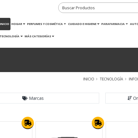
INICIO
HOGAR
PERFUMES Y COSMÉTICA
CUIDADO E HIGIENE
PARAFARMACIA
AUT
TECNOLOGÍA
MÁS CATEGORÍAS
INICIO
TECNOLOGÍA
INFO
Marcas
Or