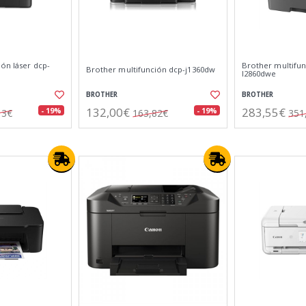
ón láser dcp-
Brother multifun
Brother multifunción dcp-j1360dw
l2860dwe
BROTHER
BROTHER
132,00€
283,55€
- 19%
- 19%
13€
163,82€
351