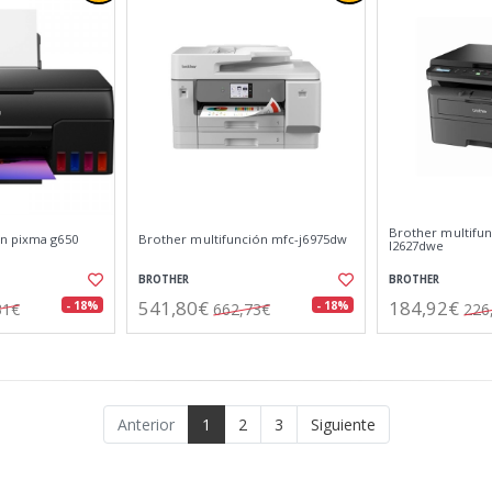
Brother multifun
n pixma g650
Brother multifunción mfc-j6975dw
l2627dwe
BROTHER
BROTHER
541,80€
184,92€
- 18%
- 18%
31€
662,73€
226
Anterior
1
2
3
Siguiente