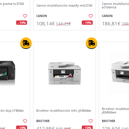
n pixma ts3750i
Canon multifunci
Canon multifunción maxify mb2150
a3 blanca
CANON
CANON
108,14€
186,81€
- 19%
- 19%
133,25€
230
Brother multifun
ión dcp-t780dw
Brother multifunción mfc-j6960dw
j6540dwe
BROTHER
BROTHER
412,98€
276,60€
- 19%
- 19%
72€
508,85€
340