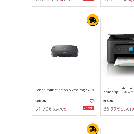
Epson multifunció
Canon multifunción pixma mg2556s
home xp-3200 wifi
CANON
EPSON
51,70€
86,99€
- 19%
63,70€
107,1