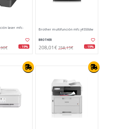
ción laser mfc-
Brother multifunción mfc-j4550dw
BROTHER
208,01€
- 19%
- 19%
,90€
258,15€