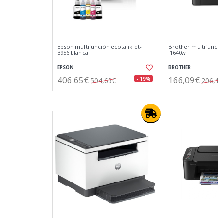
Epson multifunción ecotank et-
Brother multifunci
3956 blanca
l1640w
EPSON
BROTHER
406,65€
166,09€
- 19%
504,69€
206,