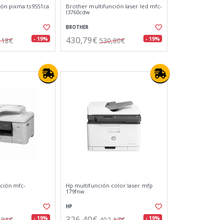
ón pixma ts9551ca
Brother multifunción laser led mfc-
l3760cdw
BROTHER
430,79€
- 19%
- 19%
,18€
530,80€
ción mfc-
Hp multifunción color laser mfp
179fnw
HP
326,40€
- 19%
- 19%
,81€
402,17€