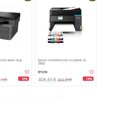
ción laser dcp-
Epson multifunción ecotank et-
3950
EPSON
406,65€
- 18%
- 18%
,19€
493,80€