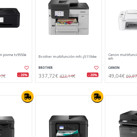
n pixma ts9550a
Canon multifunci
Brother multifunción mfc-j5110dw
wh
BROTHER
CANON
337,72€
49,04€
- 20%
- 20%
97€
422,14€
60,8