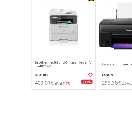
Brother multifunción laser led mfc-
Canon multifunció
l3740cdwe
BROTHER
CANON
403,01€
295,38€
- 18%
492,97€
361,