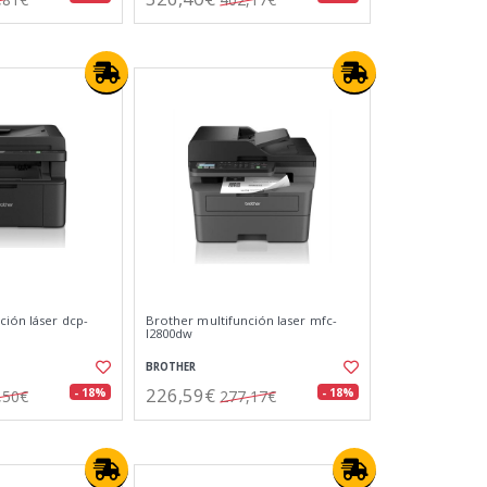
ción láser dcp-
Brother multifunción laser mfc-
l2800dw
BROTHER
226,59€
- 18%
- 18%
,50€
277,17€