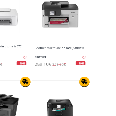
ón pixma ts3751i
Brother multifunción mfc-j5010dw
BROTHER
289,10€
- 19%
- 19%
7€
358,80€