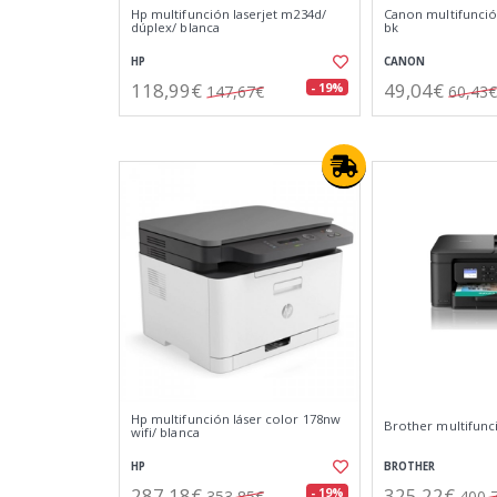
Hp multifunción laserjet m234d/
Canon multifunció
dúplex/ blanca
bk
HP
CANON
118,99€
49,04€
- 19%
147,67€
60,43€
Hp multifunción láser color 178nw
Brother multifunc
wifi/ blanca
HP
BROTHER
287,18€
325,22€
- 19%
353,85€
400,