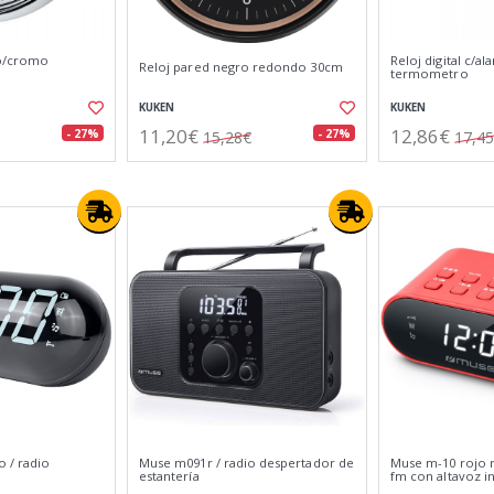
co/cromo
Reloj digital c/al
Reloj pared negro redondo 30cm
termometro
KUKEN
KUKEN
11,20€
12,86€
- 27%
- 27%
15,28€
17,4
o / radio
Muse m091r / radio despertador de
Muse m-10 rojo 
estantería
fm con altavoz i