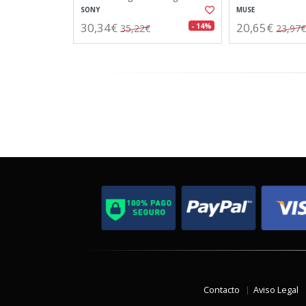
100mw de potencia
SONY
MUSE
30,34€
20,65€
- 14%
35,22€
23,97€
Contacto
Aviso Legal