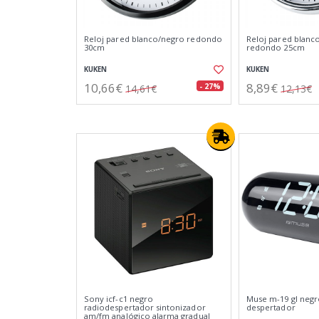
Reloj pared blanco/negro redondo
Reloj pared blan
30cm
redondo 25cm
KUKEN
KUKEN
10,66€
8,89€
- 27%
14,61€
12,13€
Sony icf-c1 negro
Muse m-19 gl negr
radiodespertador sintonizador
despertador
am/fm analógico alarma gradual