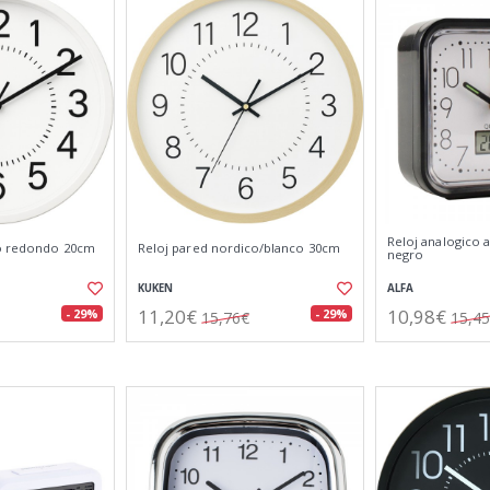
Reloj analogico 
co redondo 20cm
Reloj pared nordico/blanco 30cm
negro
KUKEN
ALFA
11,20€
10,98€
- 29%
- 29%
15,76€
15,4