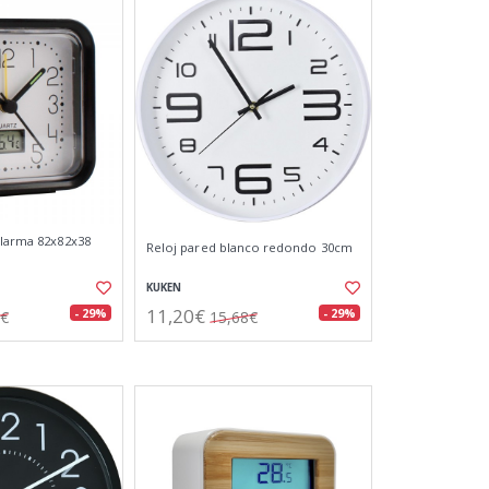
alarma 82x82x38
Reloj pared blanco redondo 30cm
KUKEN
11,20€
- 29%
- 29%
5€
15,68€