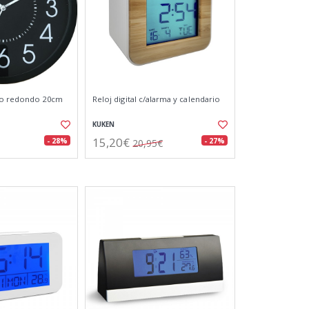
ro redondo 20cm
Reloj digital c/alarma y calendario
KUKEN
15,20€
- 28%
- 27%
20,95€