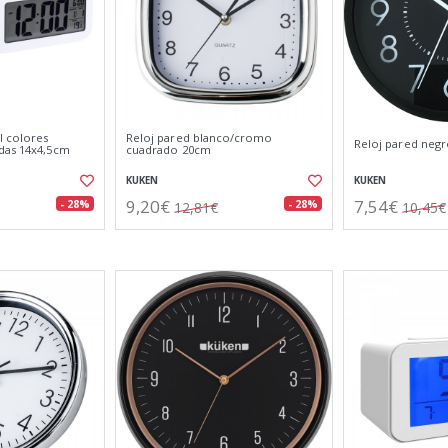
l colores
Reloj pared blanco/cromo
Reloj pared neg
das 14x4,5cm
cuadrado 20cm
KUKEN
KUKEN
9,20€
7,54€
- 28%
- 28%
12,81€
10,45€