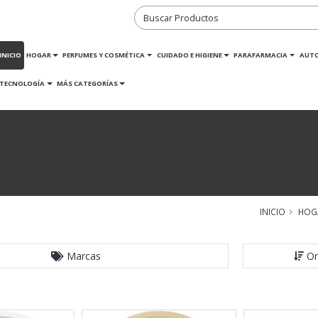
INICIO
HOGAR
PERFUMES Y COSMÉTICA
CUIDADO E HIGIENE
PARAFARMACIA
AUT
TECNOLOGÍA
MÁS CATEGORÍAS
INICIO
HOG
Marcas
Or