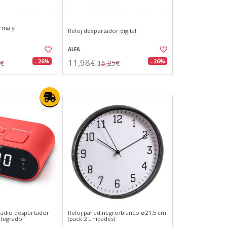
arma y
Reloj despertador digital
ALFA
11,98€
- 26%
- 26%
5€
16,25€
radio despertador
Reloj pared negro/blanco ø21,5 cm
ntegrado
(pack 2 unidades)