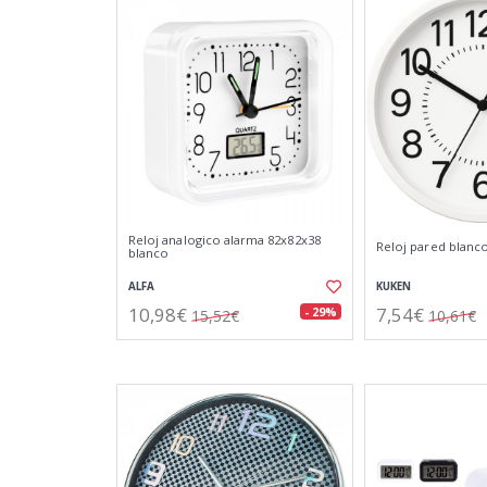
Reloj analogico alarma 82x82x38
Reloj pared blan
blanco
ALFA
KUKEN
10,98€
7,54€
- 29%
15,52€
10,61€