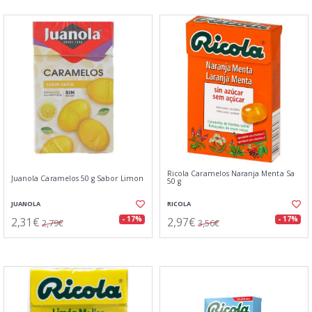
Ricola Caramelos Naranja Menta Sa
Juanola Caramelos 50 g Sabor Limon
50 g
JUANOLA
RICOLA
2,31€
2,97€
- 17%
- 17%
2,79€
3,56€