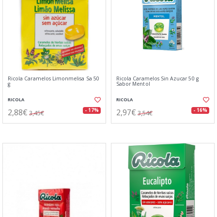
Ricola Caramelos Limonmelisa Sa 50
Ricola Caramelos Sin Azucar 50 g
g
Sabor Mentol
RICOLA
RICOLA
2,88€
2,97€
- 17%
- 16%
3,45€
3,54€