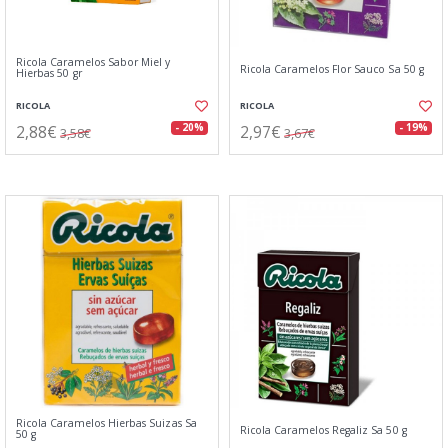
Ricola Caramelos Sabor Miel y
Ricola Caramelos Flor Sauco Sa 50 g
Hierbas 50 gr
RICOLA
RICOLA
2,88€
2,97€
- 20%
- 19%
3,58€
3,67€
Ricola Caramelos Hierbas Suizas Sa
Ricola Caramelos Regaliz Sa 50 g
50 g