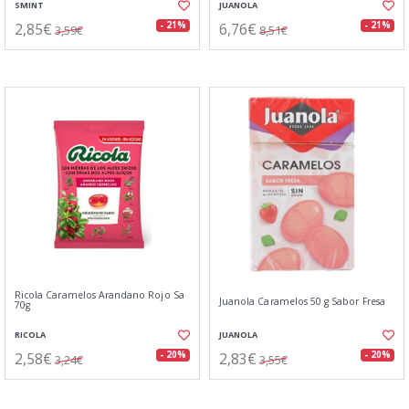
SMINT
JUANOLA
2,85€
6,76€
- 21%
- 21%
3,59€
8,51€
Ricola Caramelos Arandano Rojo Sa
Juanola Caramelos 50 g Sabor Fresa
70g
RICOLA
JUANOLA
2,58€
2,83€
- 20%
- 20%
3,24€
3,55€