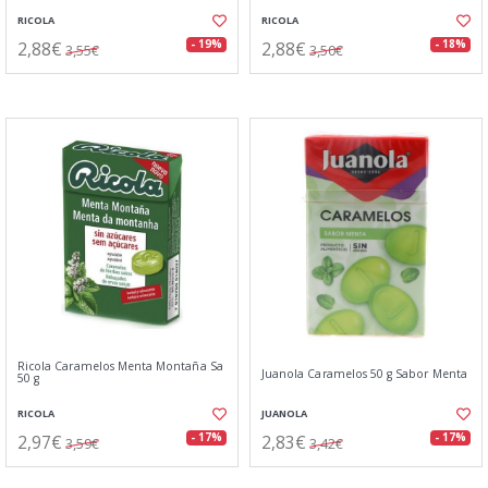
RICOLA
RICOLA
2,88€
2,88€
- 19%
- 18%
3,55€
3,50€
Ricola Caramelos Menta Montaña Sa
Juanola Caramelos 50 g Sabor Menta
50 g
RICOLA
JUANOLA
2,97€
2,83€
- 17%
- 17%
3,59€
3,42€