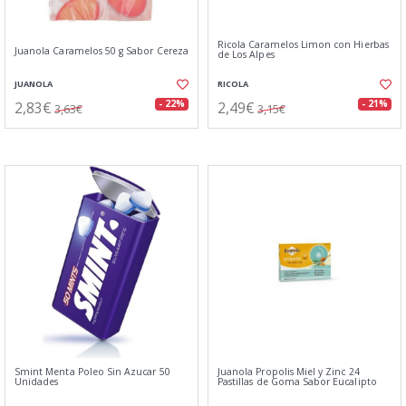
Ricola Caramelos Limon con Hierbas
Juanola Caramelos 50 g Sabor Cereza
de Los Alpes
JUANOLA
RICOLA
2,83€
2,49€
- 22%
- 21%
3,63€
3,15€
Smint Menta Poleo Sin Azucar 50
Juanola Propolis Miel y Zinc 24
Unidades
Pastillas de Goma Sabor Eucalipto