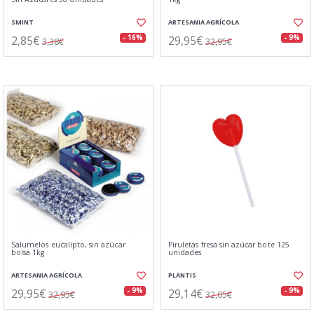
SMINT
ARTESANIA AGRÍCOLA
2,85€
29,95€
- 16%
- 9%
3,38€
32,95€
Salumelos eucalipto, sin azúcar
Piruletas fresa sin azúcar bote 125
bolsa 1kg
unidades
ARTESANIA AGRÍCOLA
PLANTIS
29,95€
29,14€
- 9%
- 9%
32,95€
32,05€