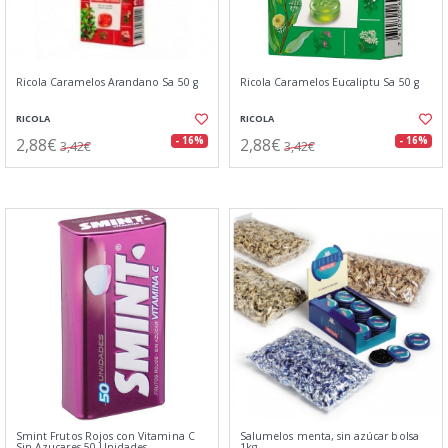
Ricola Caramelos Arandano Sa 50 g
Ricola Caramelos Eucaliptu Sa 50 g
RICOLA
RICOLA
2,88€
2,88€
- 16%
- 16%
3,42€
3,42€
Smint Frutos Rojos con Vitamina C
Salumelos menta, sin azúcar bolsa
Sin Azucares 50 Unidades
1kg