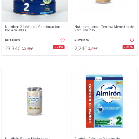
Nutriben 2 Leche de Continuacion
Nutriben Jamon Ternera Menestra de
Pro Alfa 800 g
Verduras 235
NUTRIBEN
NUTRIBEN
23,34€
2,24€
- 21%
- 21%
29,62€
2,83€
Nutribén Potito Merluza con
Almirón Advance 2 Leche de