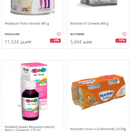
Pediasure Polvo Vainilla 400 g
Nutriben 8 Cereales 600 g
PEDIASURE
NUTRIBEN
11,53€
5,66€
- 49%
- 30%
22,41€
8,03€
Pediakid Jarabe Muquitos Infantil
Nutribén Inicio a La Merienda 2x120g
Nariz y Garganta 125 ml