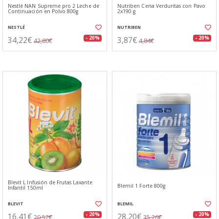
Nestlé NAN Supreme pro 2 Leche de
Nutriben Cena Verduritas con Pavo
Continuación en Polvo 800g
2x190 g
NESTLÉ
NUTRIBEN
34,22€
3,87€
- 20%
- 20%
42,80€
4,84€
Blevit L Infusión de Frutas Laxante
Blemil 1 Forte 800g
Infantil 150ml
BLEVIT
BLEMIL
16,41€
28,20€
- 20%
- 20%
20,52€
35,26€