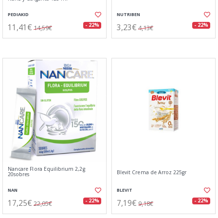
PEDIAKID
NUTRIBEN
11,41€
3,23€
- 22%
- 22%
14,59€
4,13€
Nancare Flora Equilibrium 2,2g
Blevit Crema de Arroz 225gr
20sobres
NAN
BLEVIT
17,25€
7,19€
- 22%
- 22%
22,05€
9,18€