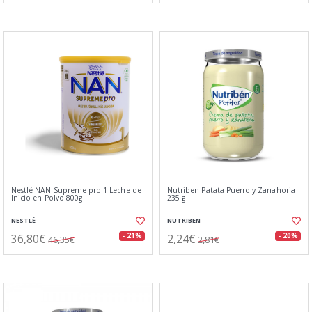
Nestlé NAN Supreme pro 1 Leche de
Nutriben Patata Puerro y Zanahoria
Inicio en Polvo 800g
235 g
NESTLÉ
NUTRIBEN
36,80€
2,24€
- 21%
- 20%
46,35€
2,81€