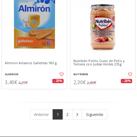
Nutribén Potito Guiso de Pollo y
Almiron Advance Galletitas 180 g
Ternera con Judías Verdes 235g
ALMIRON
NUTRIBEN
3,40€
2,30€
- 20%
- 20%
4,25€
2,86€
Anterior
1
2
3
Siguiente