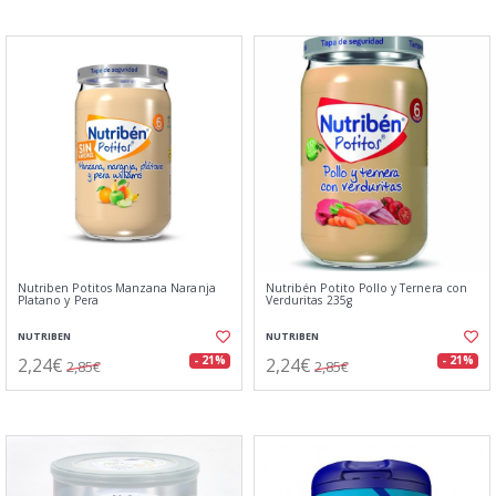
Nutriben Potitos Manzana Naranja
Nutribén Potito Pollo y Ternera con
Platano y Pera
Verduritas 235g
NUTRIBEN
NUTRIBEN
2,24€
2,24€
- 21%
- 21%
2,85€
2,85€