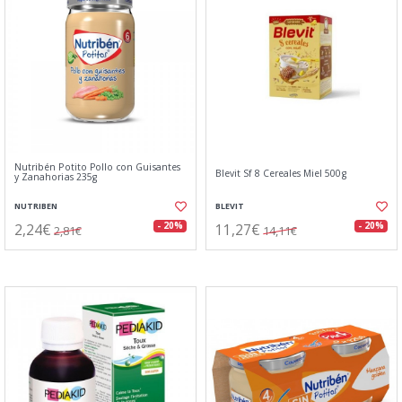
Nutribén Potito Pollo con Guisantes
Blevit Sf 8 Cereales Miel 500g
y Zanahorias 235g
NUTRIBEN
BLEVIT
2,24€
11,27€
- 20%
- 20%
2,81€
14,11€