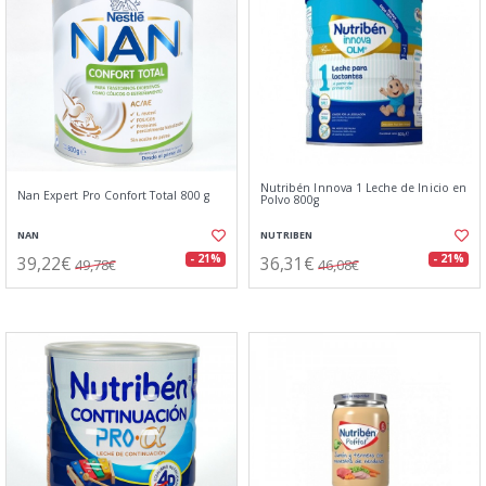
Nutribén Innova 1 Leche de Inicio en
Nan Expert Pro Confort Total 800 g
Polvo 800g
NAN
NUTRIBEN
39,22€
36,31€
- 21%
- 21%
49,78€
46,08€