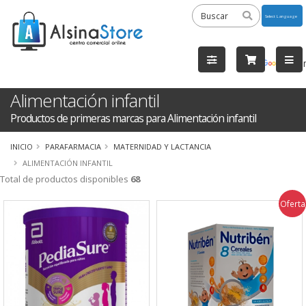
Powered
by
Tra
Alimentación infantil
Productos de primeras marcas para Alimentación infantil
INICIO
PARAFARMACIA
MATERNIDAD Y LACTANCIA
ALIMENTACIÓN INFANTIL
Total de productos disponibles
68
Oferta