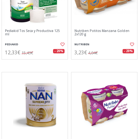
Pediakid Tos Seca y Productiva 125
Nutriben Potitos Manzana Golden
ml
2x120 g
PEDIAKID
NUTRIBEN
12,33€
3,23€
- 20%
- 20%
15,43€
4,04€