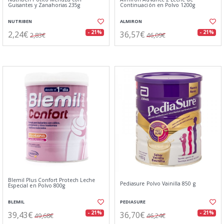
Guisantes y Zanahorias 235g
Continuación en Polvo 1200g
NUTRIBEN
ALMIRON
2,24€
36,57€
- 21%
- 21%
2,83€
46,09€
Blemil Plus Confort Protech Leche
Pediasure Polvo Vainilla 850 g
Especial en Polvo 800g
BLEMIL
PEDIASURE
39,43€
36,70€
- 21%
- 21%
49,68€
46,24€