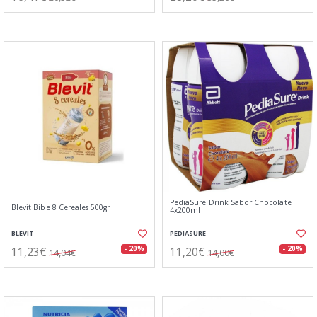
PediaSure Drink Sabor Chocolate
Blevit Bibe 8 Cereales 500gr
4x200ml
BLEVIT
PEDIASURE
11,23€
11,20€
- 20%
- 20%
14,04€
14,00€