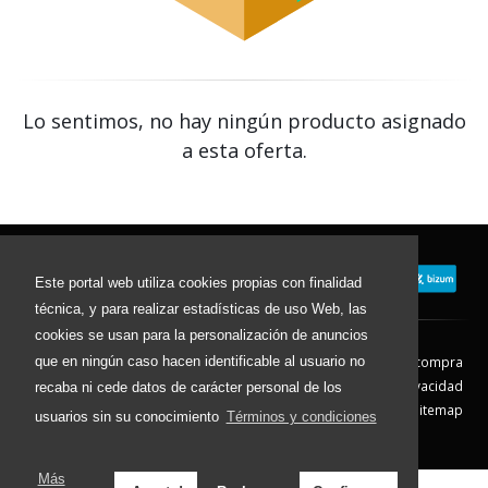
Lo sentimos, no hay ningún producto asignado
a esta oferta.
Este portal web utiliza cookies propias con finalidad
técnica, y para realizar estadísticas de uso Web, las
cookies se usan para la personalización de anuncios
que en ningún caso hacen identificable al usuario no
Contacto
Aviso Legal
Condiciones de compra
Política de envíos
Política de devolución
Política de Privacidad
recaba ni cede datos de carácter personal de los
Política de Cookies
Sitemap
usuarios sin su conocimiento
Términos y condiciones
© 2026 - Todos los derechos reservados.
Más