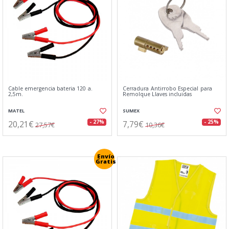
Cable emergencia bateria 120 a.
Cerradura Antirrobo Especial para
2,5m.
Remolque Llaves incluidas
MATEL
SUMEX
20,21€
7,79€
- 27%
- 25%
27,57€
10,36€
Envío
Gratis