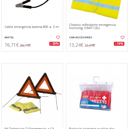
Chaleco reflectante emergencia
Cable emergencia bateria 800 a. 3 m.
homolog. EN471 (XL)
MATEL
CAR+ACCESORIES
76,71€
13,24€
- 20%
- 16%
96,19€
15,69€
Kit Triángulos (2) Emergencia + (2)
Botiquín primeros auxilios din