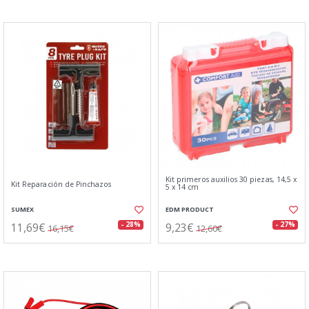
Kit primeros auxilios 30 piezas, 14,5 x
Kit Reparación de Pinchazos
5 x 14 cm
SUMEX
EDM PRODUCT
11,69€
9,23€
- 28%
- 27%
16,15€
12,60€