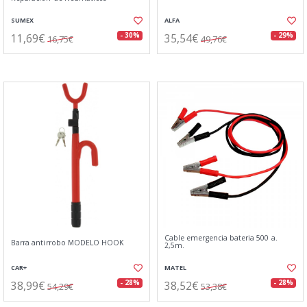
SUMEX
ALFA
11,69€
35,54€
- 30%
- 29%
16,75€
49,76€
Cable emergencia bateria 500 a.
Barra antirrobo MODELO HOOK
2,5m.
CAR+
MATEL
38,99€
38,52€
- 28%
- 28%
54,29€
53,38€