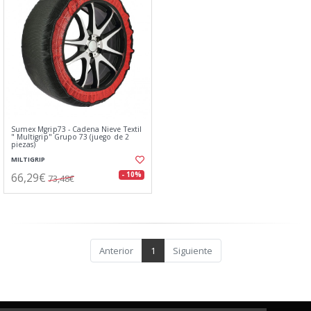
Sumex Mgrip73 - Cadena Nieve Textil
" Multigrip" Grupo 73 (juego de 2
piezas)
MILTIGRIP
66,29€
- 10%
73,48€
Anterior
1
Siguiente