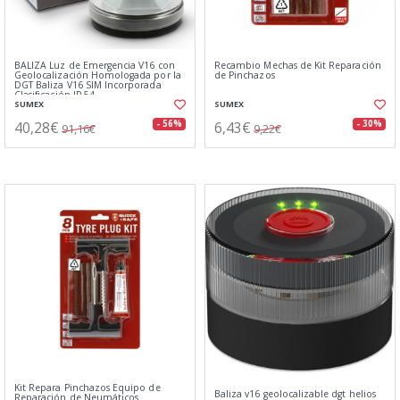
BALIZA Luz de Emergencia V16 con
Recambio Mechas de Kit Reparación
Geolocalización Homologada por la
de Pinchazos
DGT Baliza V16 SIM Incorporada
Clasificación IP-54
SUMEX
SUMEX
40,28€
6,43€
- 56%
- 30%
91,16€
9,22€
Kit Repara Pinchazos Equipo de
Baliza v16 geolocalizable dgt helios
Reparación de Neumáticos