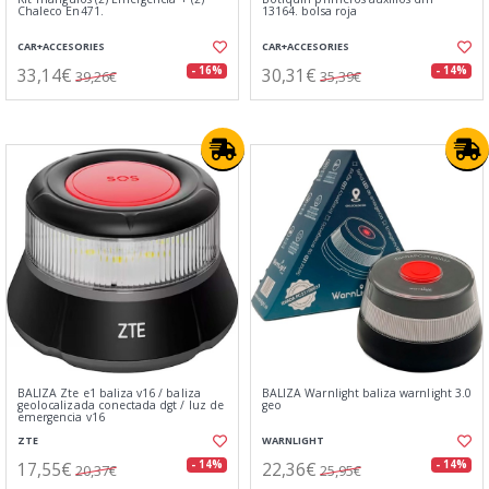
Chaleco En471.
13164. bolsa roja
CAR+ACCESORIES
CAR+ACCESORIES
33,14€
30,31€
- 16%
- 14%
39,26€
35,39€
BALIZA Zte e1 baliza v16 / baliza
BALIZA Warnlight baliza warnlight 3.0
geolocalizada conectada dgt / luz de
geo
emergencia v16
ZTE
WARNLIGHT
17,55€
22,36€
- 14%
- 14%
20,37€
25,95€