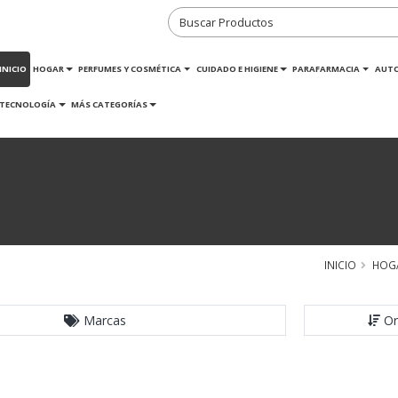
INICIO
HOGAR
PERFUMES Y COSMÉTICA
CUIDADO E HIGIENE
PARAFARMACIA
AUT
TECNOLOGÍA
MÁS CATEGORÍAS
INICIO
HOG
Marcas
Or