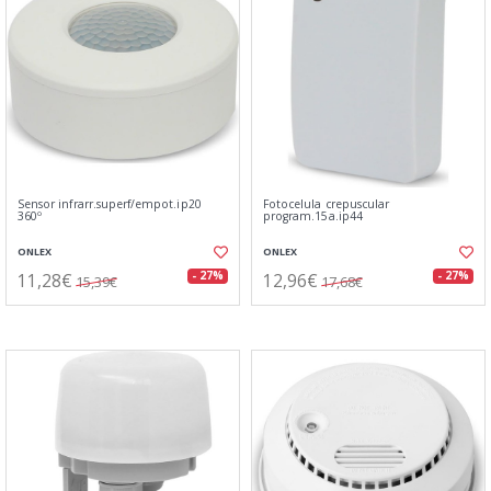
Sensor infrarr.superf/empot.ip20
Fotocelula crepuscular
360º
program.15a.ip44
ONLEX
ONLEX
11,28€
12,96€
- 27%
- 27%
15,39€
17,68€