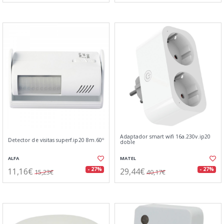
Adaptador smart wifi 16a.230v.ip20
Detector de visitas superf.ip20 8m.60º
doble
ALFA
MATEL
11,16€
29,44€
- 27%
- 27%
15,23€
40,17€