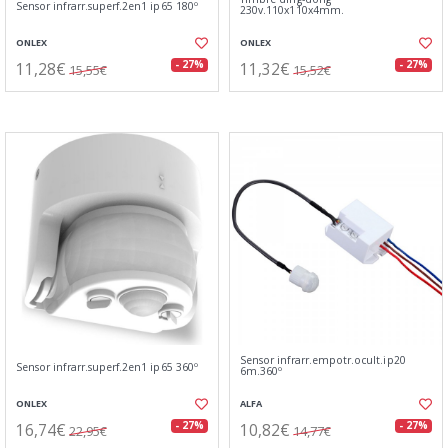
Sensor infrarr.superf.2en1 ip65 180º
230v.110x110x4mm.
ONLEX
ONLEX
11,28€
11,32€
- 27%
- 27%
15,55€
15,52€
Sensor infrarr.empotr.ocult.ip20
Sensor infrarr.superf.2en1 ip65 360º
6m.360º
ONLEX
ALFA
16,74€
10,82€
- 27%
- 27%
22,95€
14,77€