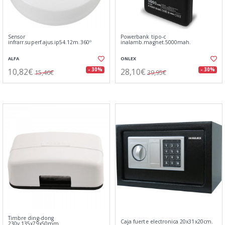
Sensor
Powerbank tipo-c
infrarr.superf.ajus.ip54.12m.360º
inalamb.magnet.5000mah.
ALFA
ONLEX
10,82€
28,10€
- 30%
- 30%
15,46€
39,95€
Timbre ding-dong
Caja fuerte electronica 20x31x20cm.
230v.135x79x50mm.