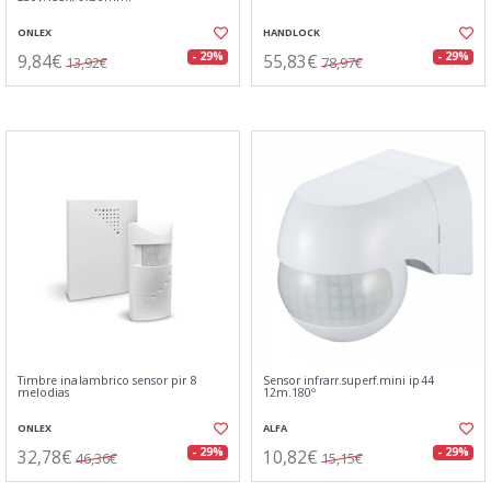
ONLEX
HANDLOCK
9,84€
55,83€
- 29%
- 29%
13,92€
78,97€
Timbre inalambrico sensor pir 8
Sensor infrarr.superf.mini ip44
melodias
12m.180º
ONLEX
ALFA
32,78€
10,82€
- 29%
- 29%
46,36€
15,15€