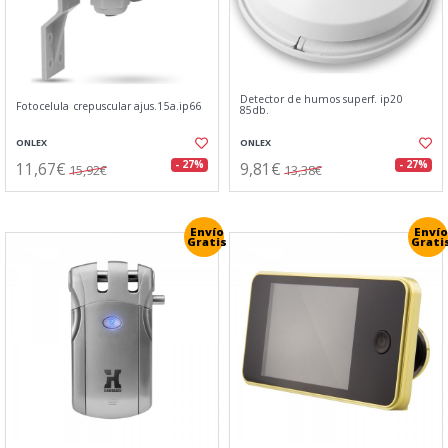
Detector de humos superf. ip20
Fotocelula crepuscular ajus.15a.ip66
85db.
ONLEX
ONLEX
11,67€
9,81€
- 27%
- 27%
15,92€
13,38€
Envío
Envío
Gratis
Grati