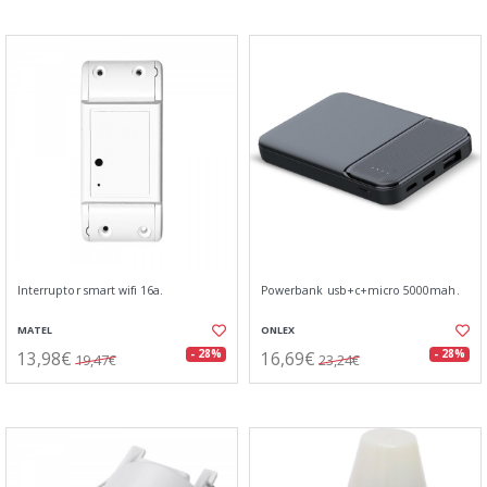
Interruptor smart wifi 16a.
Powerbank usb+c+micro 5000mah.
MATEL
ONLEX
13,98€
16,69€
- 28%
- 28%
19,47€
23,24€