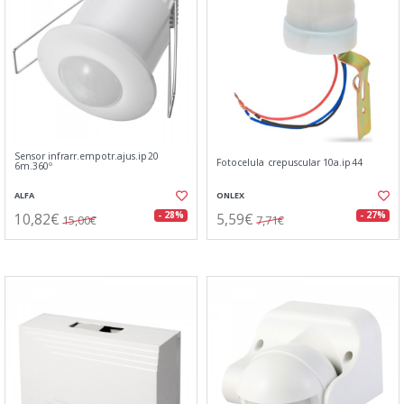
Sensor infrarr.empotr.ajus.ip20
Fotocelula crepuscular 10a.ip44
6m.360º
ALFA
ONLEX
10,82€
5,59€
- 28%
- 27%
15,00€
7,71€