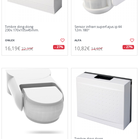
Timbre ding-dong
Sensor infrarr.superf.ajus.ip44
230v.170x105x45mm.
12m.180º
ONLEX
ALFA
16,19€
10,82€
- 27%
- 27%
22,33€
14,92€
Timbre ding-dong