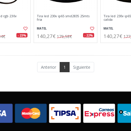
ed rgb 230v
Tira led 230v ip65 smd2835 25mts
Tira led 230v ip
fria
calida
MATEL
MATEL
140,27€
140,27€
- 23%
- 22%
34€
179,58€
177
Anterior
1
Siguiente