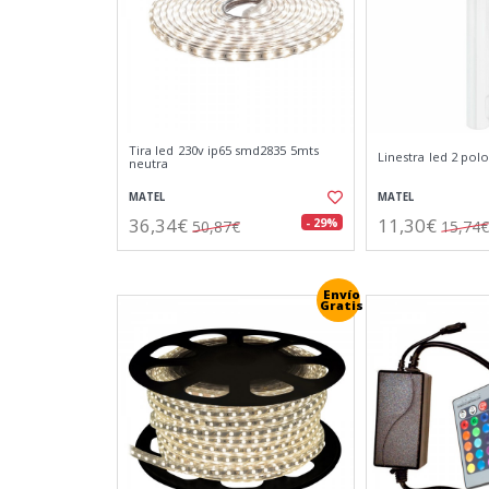
Tira led 230v ip65 smd2835 5mts
Linestra led 2 polo
neutra
MATEL
MATEL
36,34€
11,30€
- 29%
50,87€
15,74€
Envío
Gratis