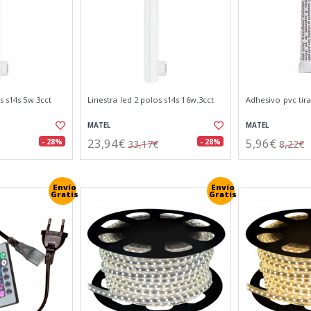
s s14s 5w.3cct
Linestra led 2 polos s14s 16w.3cct
Adhesivo pvc tira
MATEL
MATEL
23,94€
5,96€
- 28%
- 28%
33,17€
8,22€
Envío
Envío
Gratis
Gratis