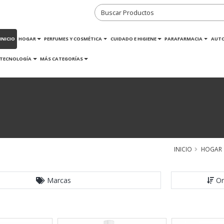
INICIO
HOGAR
PERFUMES Y COSMÉTICA
CUIDADO E HIGIENE
PARAFARMACIA
AUT
TECNOLOGÍA
MÁS CATEGORÍAS
INICIO
HOGAR
Marcas
Or