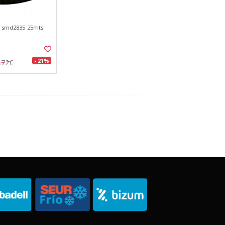
65 smd2835 25mts
- 21%
,72€