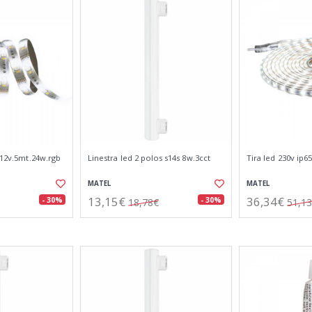
i 12v.5mt.24w.rgb
Linestra led 2 polos s14s 8w.3cct
Tira led 230v ip6
MATEL
MATEL
13,15€
36,34€
- 30%
- 30%
18,78€
51,1