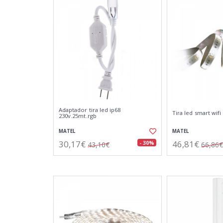
Adaptador tira led ip68
Tira led smart wif
230v.25mt.rgb
MATEL
MATEL
30,17€
46,81€
- 30%
43,10€
66,86€