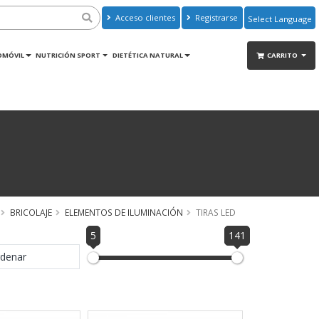
Acceso clientes
Registrarse
Powered by
Translate
OMÓVIL
NUTRICIÓN SPORT
DIETÉTICA NATURAL
CARRITO
BRICOLAJE
ELEMENTOS DE ILUMINACIÓN
TIRAS LED
5
141
denar