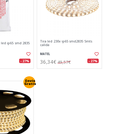
Tira led 230v ip65 smd2835 5mts
 led ip65 smd 2835
calida
MATEL
36,34€
- 27%
- 27%
49,57€
Envío
Gratis