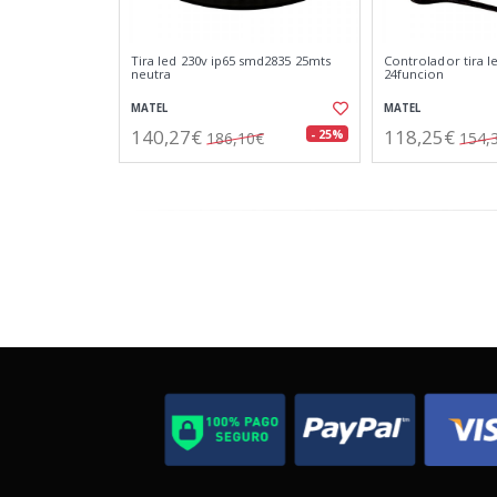
Tira led 230v ip65 smd2835 25mts
Controlador tira l
neutra
24funcion
MATEL
MATEL
140,27€
118,25€
- 25%
186,10€
154,