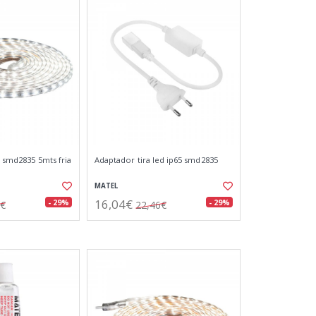
5 smd2835 5mts fria
Adaptador tira led ip65 smd2835
MATEL
16,04€
- 29%
- 29%
3€
22,46€