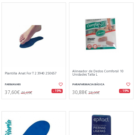
Alineador de Dedos Comforsil 10
Plantilla Anat For T 2 3940 250657
Unidades Talla L
FARMAVARI
PARAFARMACIA BÁSICA
37,60€
30,88€
- 19%
- 19%
46,69€
38,06€