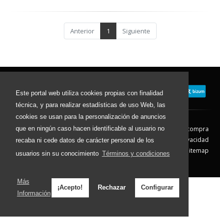
Anterior
1
Siguiente
Este portal web utiliza cookies propias con finalidad
técnica, y para realizar estadísticas de uso Web, las
cookies se usan para la personalización de anuncios
que en ningún caso hacen identificable al usuario no
Contacto
Aviso Legal
Condiciones de compra
Política de envíos
Política de devolución
Política de Privacidad
recaba ni cede datos de carácter personal de los
Política de Cookies
Sitemap
usuarios sin su conocimiento
Términos y condiciones
© 2026 - Todos los derechos reservados.
Más
¡Acepto!
Rechazar
Configurar
Información