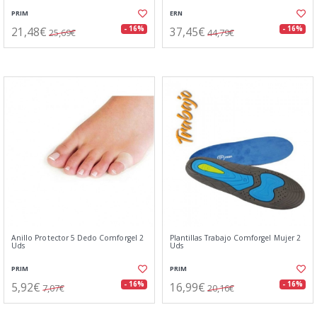
PRIM
ERN
21,48€
37,45€
- 16%
- 16%
25,69€
44,79€
Anillo Protector 5 Dedo Comforgel 2
Plantillas Trabajo Comforgel Mujer 2
Uds
Uds
PRIM
PRIM
5,92€
16,99€
- 16%
- 16%
7,07€
20,16€