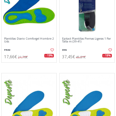
Plantillas Diario Comforgel Hombre 2
Epitact Plantillas Piernas Ligeras 1 Par
Uds
Talla m (39-41)
PRIM
ERN
17,66€
37,45€
- 19%
- 18%
21,76€
45,81€