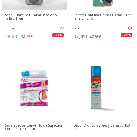
Scholl Plantilla Lumbar Inbalance
Epitact Plantillas Piernas Ligeras 1 Par
Talla L 1 Par
Talla L (42-45)
SCHOLL
ERN
18,63€
37,45€
- 50%
- 21%
37,13€
47,52€
Separadedos con Anillo de Sujeccion
Devor Olor Spray Pies y Calzado 150
Comforgel 2 Ud Talla L
ml