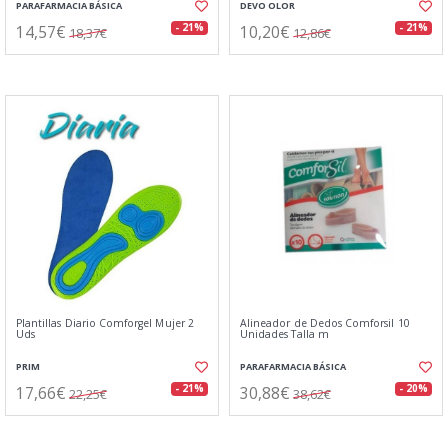
PARAFARMACIA BÁSICA
DEVO OLOR
14,57€
10,20€
- 21%
- 21%
18,37€
12,86€
Plantillas Diario Comforgel Mujer 2
Alineador de Dedos Comforsil 10
Uds
Unidades Talla m
PRIM
PARAFARMACIA BÁSICA
17,66€
30,88€
- 21%
- 20%
22,25€
38,62€