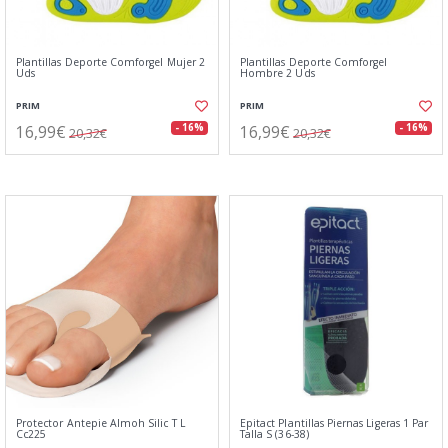
Plantillas Deporte Comforgel Mujer 2
Plantillas Deporte Comforgel
Uds
Hombre 2 Uds
PRIM
PRIM
16,99€
16,99€
- 16%
- 16%
20,32€
20,32€
Protector Antepie Almoh Silic T L
Epitact Plantillas Piernas Ligeras 1 Par
Cc225
Talla S (36-38)