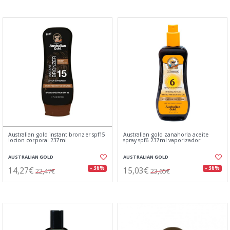
Australian gold instant bronzer spf15
Australian gold zanahoria aceite
locion corporal 237ml
spray spf6 237ml vaporizador
AUSTRALIAN GOLD
AUSTRALIAN GOLD
14,27€
15,03€
- 36%
- 36%
22,47€
23,65€