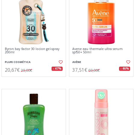
Byron bay factor 30 locion gel-spray
Avene eau thermale ultra serum
200ml
spf50+ 50ml
PLURI COSMÉTICA
AVÈNE
20,67€
37,51€
- 47%
- 46%
39,00€
69,06€