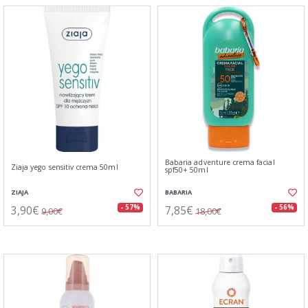
Babaria adventure crema facial
Ziaja yego sensitiv crema 50ml
spf50+ 50ml
ZIAJA
BABARIA
3,90€
7,85€
- 57%
- 56%
9,00€
18,00€