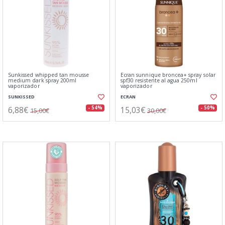
Sunkissed whipped tan mousse
Ecran sunnique broncea+ spray solar
medium dark spray 200ml
spf30 resistente al agua 250ml
vaporizador
vaporizador
SUNKISSED
ECRAN
6,88€
15,03€
- 54%
- 50%
15,00€
30,00€