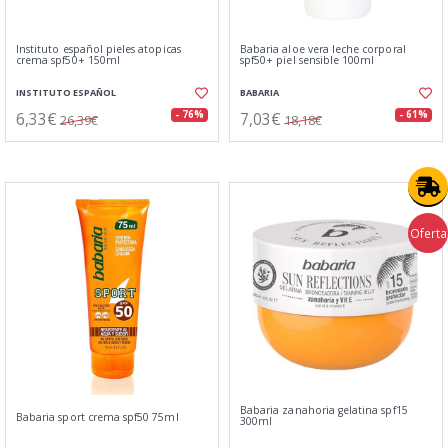
Instituto español pieles atopicas
Babaria aloe vera leche corporal
crema spf50+ 150ml
spf50+ piel sensible 100ml
INSTITUTO ESPAÑOL
BABARIA
6,33€
7,03€
- 76%
- 61%
26,39€
18,18€
Oferta
Babaria zanahoria gelatina spf15
Babaria sport crema spf50 75ml
300ml