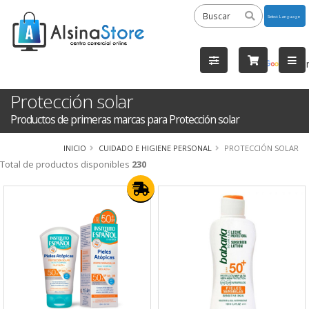
Powered
by
Tra
Protección solar
Productos de primeras marcas para Protección solar
INICIO
CUIDADO E HIGIENE PERSONAL
PROTECCIÓN SOLAR
Total de productos disponibles
230