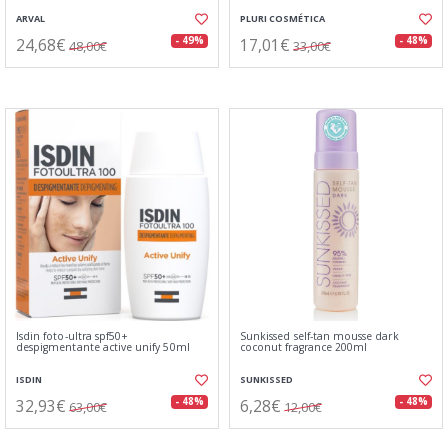
ARVAL
PLURI COSMÉTICA
24,68€
17,01€
- 49%
- 48%
48,00€
33,00€
Isdin foto-ultra spf50+
Sunkissed self-tan mousse dark
despigmentante active unify 50ml
coconut fragrance 200ml
ISDIN
SUNKISSED
32,93€
6,28€
- 48%
- 48%
63,00€
12,00€