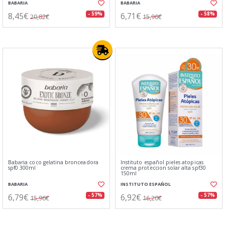
BABARIA
BABARIA
8,45€
6,71€
- 59%
- 58%
20,82€
15,96€
Babaria coco gelatina bronceadora
Instituto español pieles atopicas
spf0 300ml
crema proteccion solar alta spf30
150ml
BABARIA
INSTITUTO ESPAÑOL
6,79€
6,92€
- 57%
- 57%
15,96€
16,20€