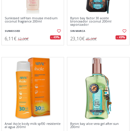
Sunkissed self-tan mousse medium
Byron bay factor 30 aceite
coconut fragrance 200ml
bronceador coconut 200ml
vaporizador
SUNKISSED
SIN MARCA
6,11€
23,10€
- 49%
- 49%
12,00€
45,00€
Arval ilsole body milk spf30 resistente
Byron bay aloe vera gel after-sun
al agua 200ml
200ml