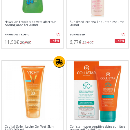
Hawaiian tropic aloe vera after sun
Sunkissed express 1hour tan espuma
cooling aloe gel 200ml
200ml
HAWAIIAN TROPIC
SUNKISSED
11,50€
6,77€
- 45%
- 44%
20,76€
12,00€
Capital Soleil Leche Gel Wet Skin
Collistar hyper-sensitive skins sun face
Spf30 200 ml
cream spf50+ 5050ml