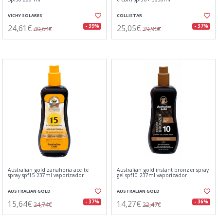
VICHY SOLARES
COLLISTAR
24,61€
25,05€
- 39%
- 37%
40,64€
39,90€
Australian gold zanahoria aceite
Australian gold instant bronzer spray
spray spf15 237ml vaporizador
gel spf10 237ml vaporizador
AUSTRALIAN GOLD
AUSTRALIAN GOLD
15,64€
14,27€
- 37%
- 36%
24,74€
22,47€