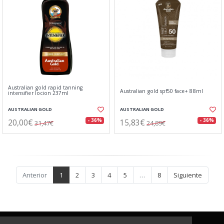
Australian gold rapid tanning
Australian gold spf50 face+ 88ml
intensifier locion 237ml
AUSTRALIAN GOLD
AUSTRALIAN GOLD
20,00€
15,83€
- 36%
- 36%
31,47€
24,89€
Anterior
1
2
3
4
5
…
8
Siguiente