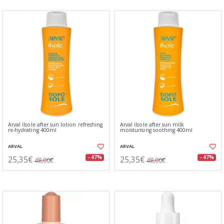
Arval ilsole after sun lotion refreshing
Arval ilsole after sun milk
re-hydrating 400ml
moisturising soothing 400ml
ARVAL
ARVAL
25,35€
25,35€
- 47%
- 47%
48,00€
48,00€