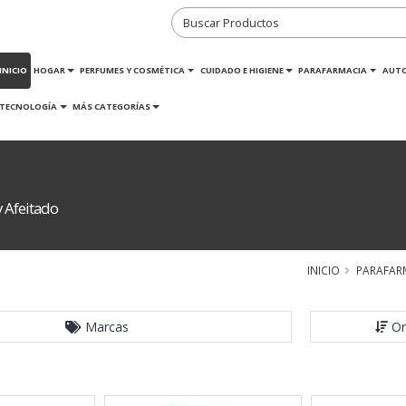
INICIO
HOGAR
PERFUMES Y COSMÉTICA
CUIDADO E HIGIENE
PARAFARMACIA
AUT
TECNOLOGÍA
MÁS CATEGORÍAS
 Afeitado
INICIO
PARAFAR
Marcas
Or