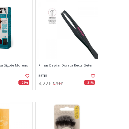
rba Bigote Moreno
Pinzas Depilar Dorada Recta Beter
BETER
4,22€
- 22%
- 21%
5,31€