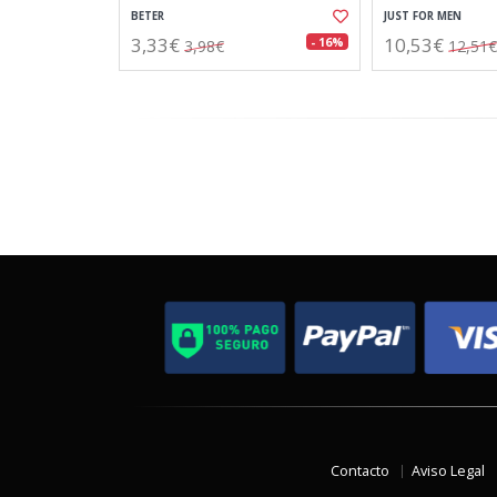
BETER
JUST FOR MEN
3,33€
10,53€
- 16%
3,98€
12,51€
Contacto
Aviso Legal