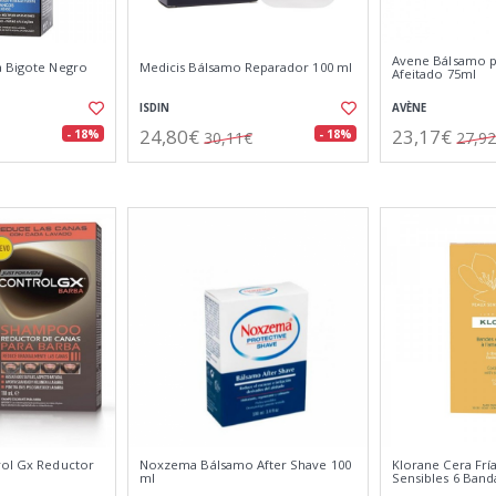
Avene Bálsamo p
a Bigote Negro
Medicis Bálsamo Reparador 100 ml
Afeitado 75ml
ISDIN
AVÈNE
24,80€
23,17€
- 18%
- 18%
30,11€
27,9
rol Gx Reductor
Noxzema Bálsamo After Shave 100
Klorane Cera Fría
ml
Sensibles 6 Band