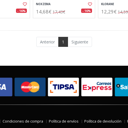
NOXZEMA
KLORANE
14,68€
12,29€
- 16%
- 16%
17,43€
14,5
Anterior
1
Siguiente
Condiciones de compra
Política de envíos
Política de devolución