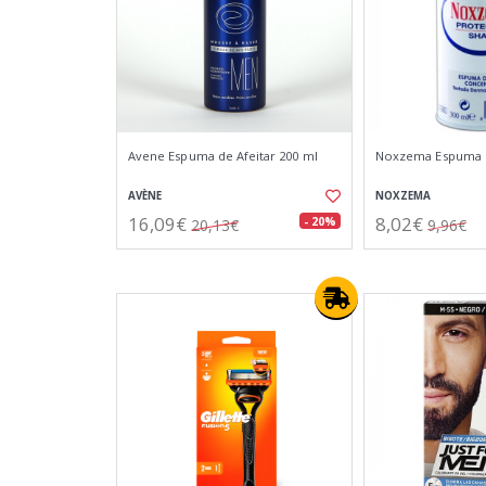
Avene Espuma de Afeitar 200 ml
Noxzema Espuma d
AVÈNE
NOXZEMA
16,09€
8,02€
- 20%
20,13€
9,96€