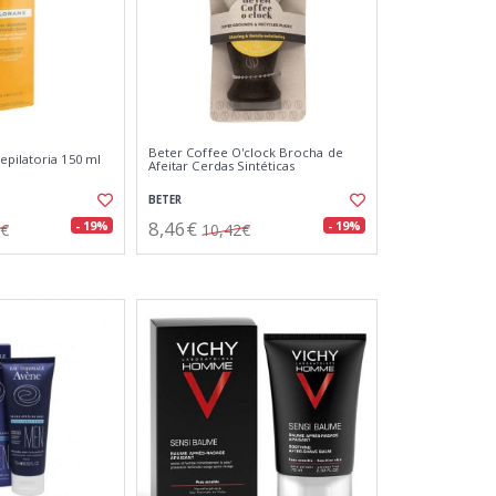
Beter Coffee O'clock Brocha de
pilatoria 150 ml
Afeitar Cerdas Sintéticas
BETER
8,46€
- 19%
- 19%
3€
10,42€