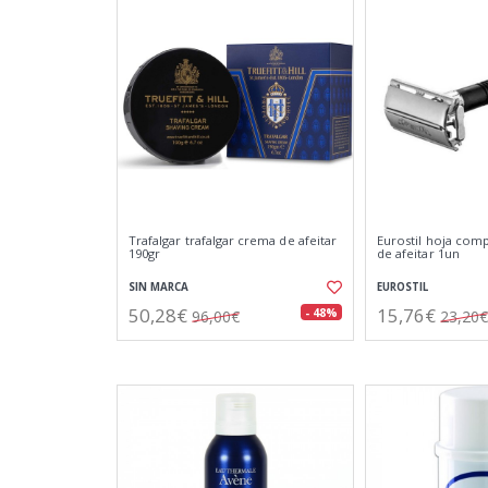
Trafalgar trafalgar crema de afeitar
Eurostil hoja comp
190gr
de afeitar 1un
SIN MARCA
EUROSTIL
50,28€
15,76€
- 48%
96,00€
23,20€