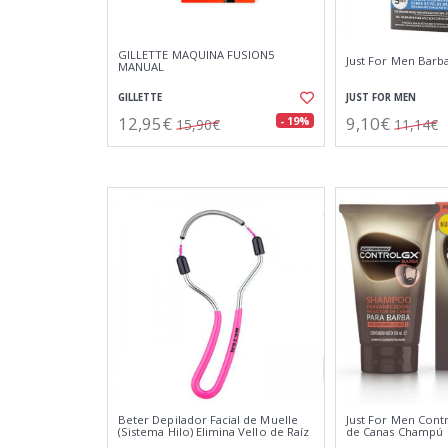
GILLETTE MAQUINA FUSION5
Just For Men Barb
MANUAL
GILLETTE
JUST FOR MEN
12,95€
9,10€
- 19%
15,90€
11,14€
Beter Depilador Facial de Muelle
Just For Men Cont
(Sistema Hilo) Elimina Vello de Raíz
de Canas Champú