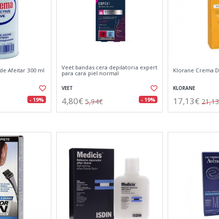
Veet bandas cera depilatoria expert
e Afeitar 300 ml
Klorane Crema De
para cara piel normal
VEET
KLORANE
4,80€
17,13€
- 19%
- 19%
5,94€
21,1