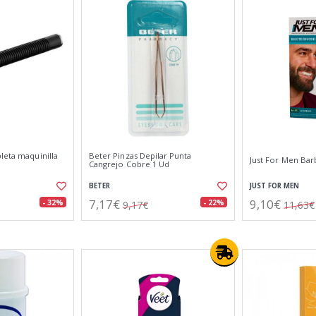
leta maquinilla
Beter Pinzas Depilar Punta
Just For Men Ba
Cangrejo Cobre 1 Ud
BETER
JUST FOR MEN
7,17€
9,10€
- 32%
- 22%
9,17€
11,63€