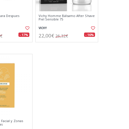
ara Despues
Vichy Homme Bálsamo After Shave
Piel Sensible 75
VICHY
22,00€
- 17%
- 16%
2€
26,32€
 Facial y Zonas
as