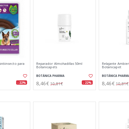
ntiinsecto para
Reparador Almohadillas 50ml
Relajante Ambien
Botanicapets
Botanicapet
BOTÁNICA PHARMA
BOTÁNICA PHARM
8,46€
8,46€
- 22%
- 22%
10,81€
10,81€