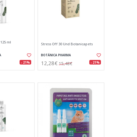
 125 ml
Stress Off 30 Und Botanicapets
A
BOTÁNICA PHARMA
12,28€
- 21%
- 21%
15,48€