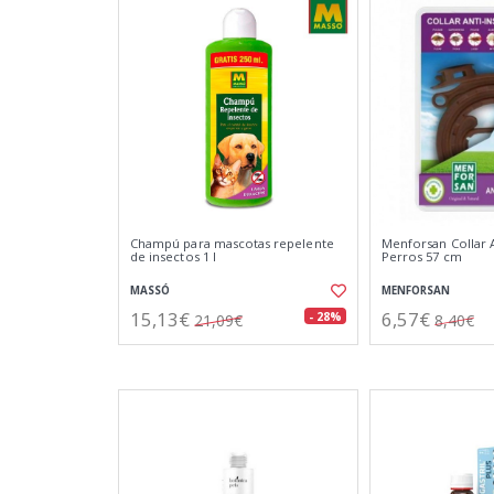
Champú para mascotas repelente
Menforsan Collar A
de insectos 1 l
Perros 57 cm
MASSÓ
MENFORSAN
15,13€
6,57€
- 28%
21,09€
8,40€