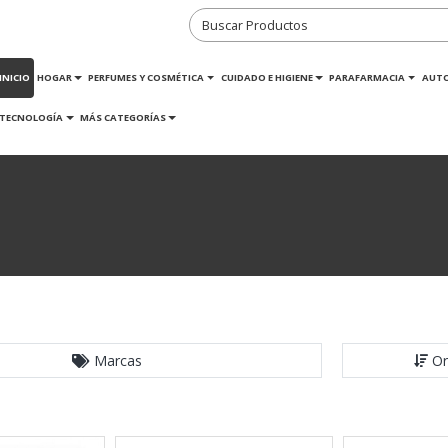
INICIO
HOGAR
PERFUMES Y COSMÉTICA
CUIDADO E HIGIENE
PARAFARMACIA
AUT
TECNOLOGÍA
MÁS CATEGORÍAS
Marcas
Or