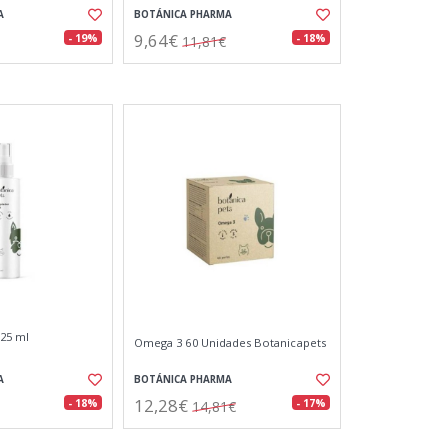
A
BOTÁNICA PHARMA
9,64€
- 19%
- 18%
11,81€
25 ml
Omega 3 60 Unidades Botanicapets
A
BOTÁNICA PHARMA
12,28€
- 18%
- 17%
14,81€