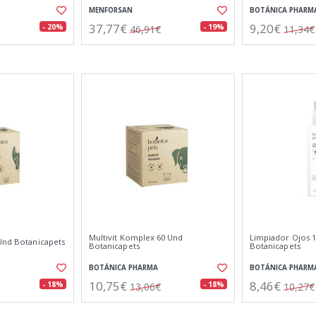
MENFORSAN
BOTÁNICA PHARM
37,77€
9,20€
- 20%
- 19%
46,91€
11,34€
Multivit Komplex 60 Und
Limpiador Ojos 1
 Und Botanicapets
Botanicapets
Botanicapets
BOTÁNICA PHARMA
BOTÁNICA PHARM
10,75€
8,46€
- 18%
- 18%
13,06€
10,27€