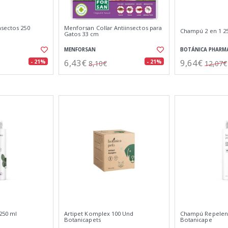
nsectos 250
Menforsan Collar Antiinsectos para
Champú 2 en 1 25
Gatos 33 cm
MENFORSAN
BOTÁNICA PHARM
6,43€
9,64€
- 21%
- 21%
8,10€
12,07€
250 ml
Artipet Komplex 100 Und
Champú Repelent
Botanicapets
Botanicape