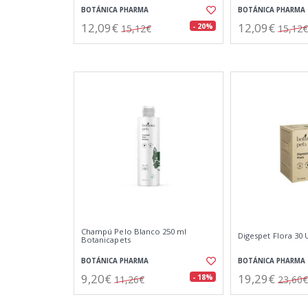
BOTÁNICA PHARMA
BOTÁNICA PHARMA
12,09€
12,09€
- 20%
15,12€
15,12€
Champú Pelo Blanco 250 ml
Digespet Flora 30
Botanicapets
BOTÁNICA PHARMA
BOTÁNICA PHARMA
9,20€
19,29€
- 18%
11,26€
23,60€