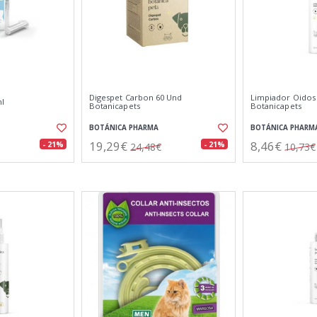
Digespet Carbon 60 Und
Limpiador Oidos
ml
Botanicapets
Botanicapets
BOTÁNICA PHARMA
BOTÁNICA PHARM
19,29€
8,46€
- 21%
- 21%
24,48€
10,73€