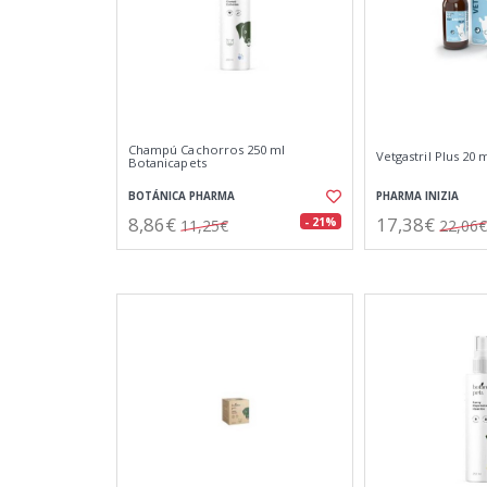
Champú Cachorros 250 ml
Vetgastril Plus 20 
Botanicapets
BOTÁNICA PHARMA
PHARMA INIZIA
8,86€
17,38€
- 21%
11,25€
22,06€