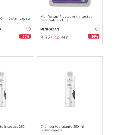
Menforsan Pipetas Antiinsectos
0 ml Botanicapets
para Gatos 2 Uds
A
MENFORSAN
8,32€
- 20%
- 20%
10,41€
e Insectos 250
Champú Hidratante 250 ml
Botanicapets