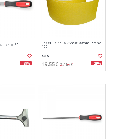
Papel lija rollo 25m.x100mm. grano
p/hierro 8"
100
ALFA
19,55€
- 29%
- 29%
27,65€