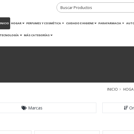
INICIO
HOGAR
PERFUMES Y COSMÉTICA
CUIDADO E HIGIENE
PARAFARMACIA
AUT
TECNOLOGÍA
MÁS CATEGORÍAS
INICIO
HOGA
Marcas
Or