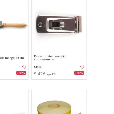
Rascador stein metalico
alada mango 14 cm.
vitroceramica
STEIN
5,42€
- 30%
- 30%
7,71€