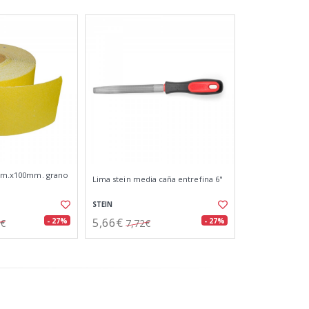
 25m.x100mm. grano
Lima stein media caña entrefina 6"
STEIN
5,66€
- 27%
- 27%
7€
7,72€