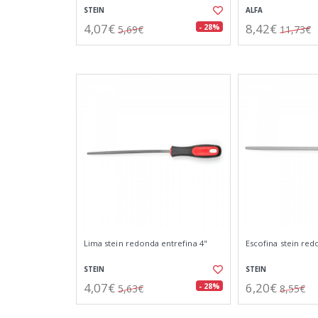
STEIN
ALFA
4,07€
8,42€
- 28%
5,69€
11,73€
Lima stein redonda entrefina 4"
Escofina stein red
STEIN
STEIN
4,07€
6,20€
- 28%
5,63€
8,55€