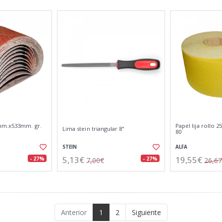
mm.x533mm. gr.
Papel lija rollo
Lima stein triangular 8"
80
STEIN
ALFA
5,13€
19,55€
- 27%
- 27%
7,00€
26,6
Anterior
1
2
Siguiente