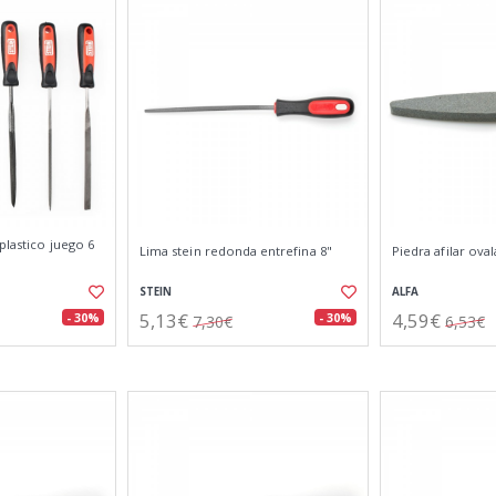
plastico juego 6
Lima stein redonda entrefina 8"
Piedra afilar ov
STEIN
ALFA
5,13€
4,59€
- 30%
- 30%
7,30€
6,53€