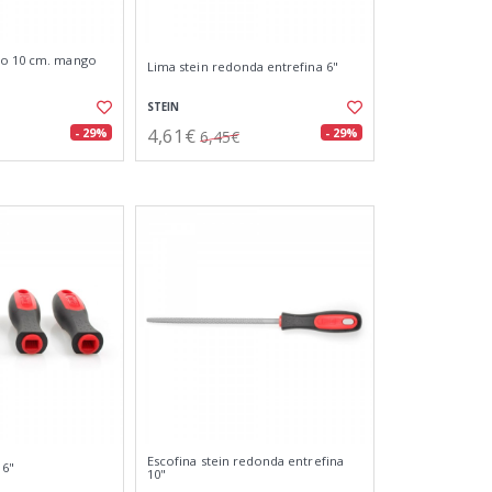
co 10 cm. mango
Lima stein redonda entrefina 6"
STEIN
4,61€
- 29%
- 29%
6,45€
Escofina stein redonda entrefina
 6"
10"