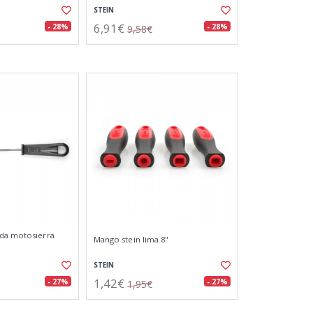
STEIN
6,91€
- 28%
- 28%
9,58€
nda motosierra
Mango stein lima 8"
STEIN
1,42€
- 27%
- 27%
1,95€