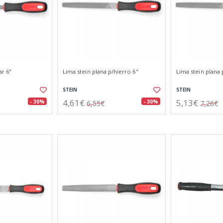
ar 6"
Lima stein plana p/hierro 6"
Lima stein plana 
STEIN
STEIN
4,61€
5,13€
- 30%
- 30%
6,55€
7,26€