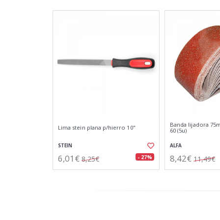
Banda lijadora 75
Lima stein plana p/hierro 10"
60 (5u)
STEIN
ALFA
6,01€
8,42€
- 27%
8,25€
11,49€