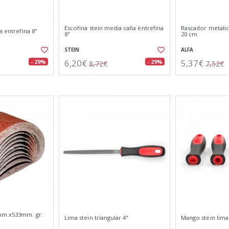
Escofina stein media caña entrefina
Rascador metali
a entrefina 8"
8"
20 cm
STEIN
ALFA
6,20€
5,37€
- 29%
- 29%
8,72€
7,52€
mm.x533mm. gr.
Lima stein triangular 4"
Mango stein lima