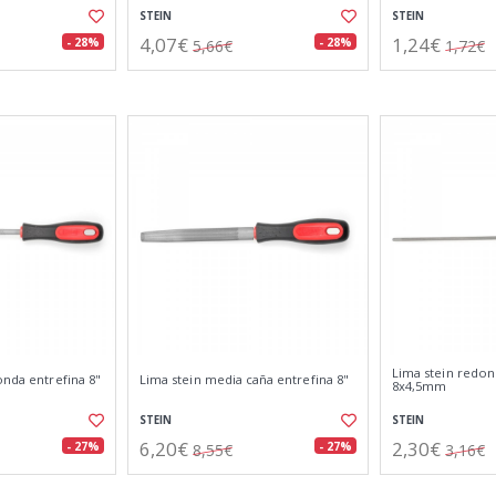
STEIN
STEIN
4,07€
1,24€
- 28%
- 28%
5,66€
1,72€
Lima stein redo
onda entrefina 8"
Lima stein media caña entrefina 8"
8x4,5mm
STEIN
STEIN
6,20€
2,30€
- 27%
- 27%
8,55€
3,16€