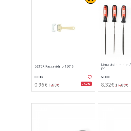
Lima stein mini m/
BETER Rascavidrio 15016
pc.
BETER
STEIN
0,96€
8,32€
- 52%
1,98€
11,88€