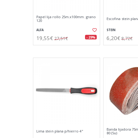
Papel lija rollo 25m.x100mm. grano
Escofina stein plan
120
ALFA
STEIN
19,55€
6,20€
- 29%
27,51€
8,72€
Banda lijadora 75
Lima stein plana p/hierro 4"
80 (5u)