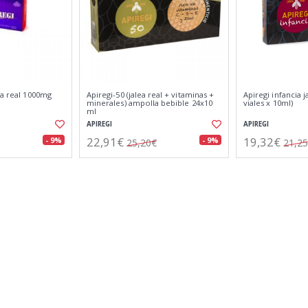
ea real 1000mg
Apiregi-50 (jalea real + vitaminas +
Apiregi infancia j
minerales) ampolla bebible 24x10
viales x 10ml)
ml
APIREGI
APIREGI
22,91€
19,32€
- 9%
- 9%
25,20€
21,2