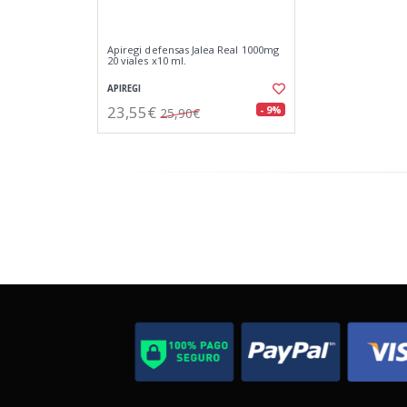
Apiregi defensas Jalea Real 1000mg
20 viales x10 ml.
APIREGI
23,55€
- 9%
25,90€