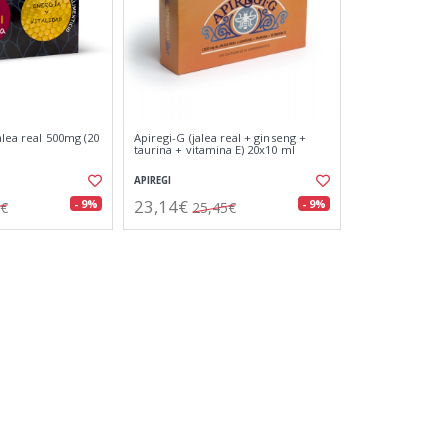
alea real 500mg (20
Apiregi-G (jalea real + ginseng +
taurina + vitamina E) 20x10 ml
APIREGI
23,14€
- 9%
- 9%
5€
25,45€