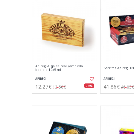
Apiregi-C (jalea real ) ampolla
Barritas Apiregi 18
bebible 10x5 ml
APIREGI
APIREGI
12,27€
41,86€
- 9%
13,50€
46,05€