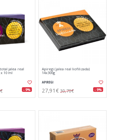
otal jalea real
Apiregi (jalea real liofilizada)
 x 10 ml
14x300g
APIREGI
27,91€
- 9%
- 9%
0€
30,70€