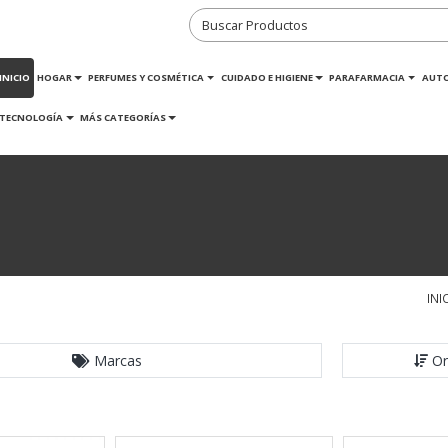
INICIO
HOGAR
PERFUMES Y COSMÉTICA
CUIDADO E HIGIENE
PARAFARMACIA
AUT
TECNOLOGÍA
MÁS CATEGORÍAS
INI
Marcas
Or