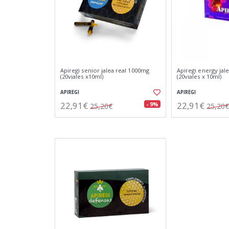
Apiregi senior jalea real 1000mg
Apiregi energy jal
(20viales x10ml)
(20viales x 10ml)
APIREGI
APIREGI
22,91€
22,91€
- 9%
25,20€
25,20€