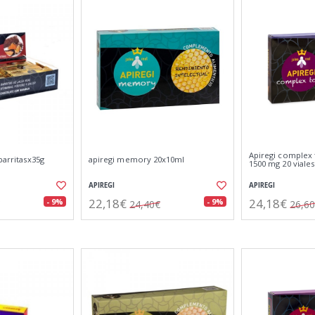
Apiregi complex t
barritasx35g
apiregi memory 20x10ml
1500 mg 20 viales
APIREGI
APIREGI
22,18€
24,18€
- 9%
- 9%
24,40€
26,6