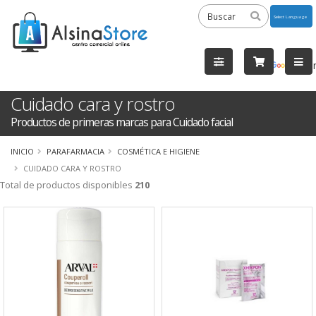
Powered
by
Tra
Cuidado cara y rostro
Productos de primeras marcas para Cuidado facial
INICIO
PARAFARMACIA
COSMÉTICA E HIGIENE
CUIDADO CARA Y ROSTRO
Total de productos disponibles
210