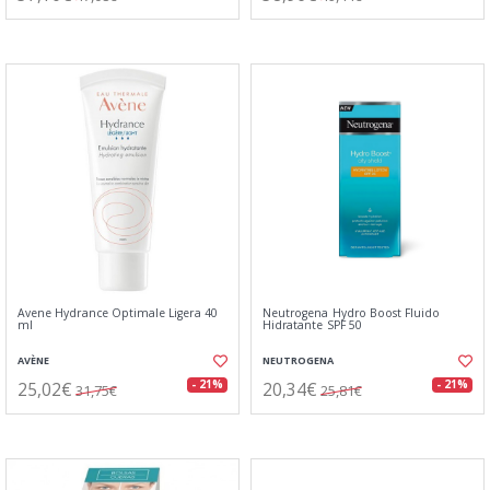
Avene Hydrance Optimale Ligera 40
Neutrogena Hydro Boost Fluido
ml
Hidratante SPF 50
AVÈNE
NEUTROGENA
25,02€
20,34€
- 21%
- 21%
31,75€
25,81€