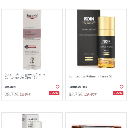
Eucerin Antipigment Crema
Isdinceutics Retinal Intense 50 ml
Contorno de Ojos 15 ml
EUCERIN
ISDINCEUTICS
28,72€
82,75€
- 22%
- 22%
36,71€
105,77€