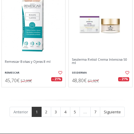
Sesderma Retisil Crema Intensiva 50
Remescar Bolsas y Ojeras 8 ml
ml
REMESCAR
SESDERMA
45,70€
48,80€
- 21%
- 21%
57,99€
61,92€
Anterior
1
2
3
4
5
…
7
Siguiente