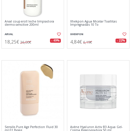
Arval couperoll leche limpiadora
Xhekpon Agua Micelar Toallitas
dermo-sensitive 200ml
Impregnadas 10 To
ARVAL
XHEKPON
18,25€
4,84€
- 49%
- 22%
36,00€
6,19€
Sensilis Pure Age Perfection Fluid 30
Avène Hyaluron Activ B3 Aqua Gel-
ml 01 Beige
Crema Regeneradora 50 ml