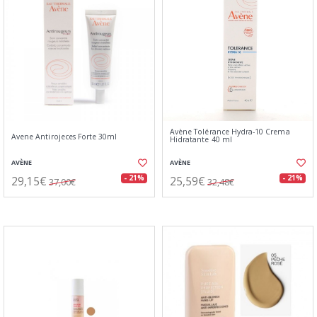
Avène Tolérance Hydra-10 Crema
Avene Antirojeces Forte 30ml
Hidratante 40 ml
AVÈNE
AVÈNE
29,15€
25,59€
- 21%
- 21%
37,00€
32,48€