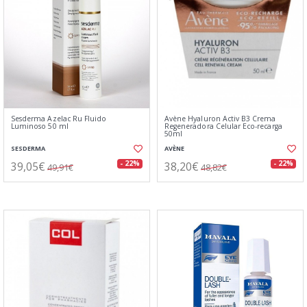
Sesderma Azelac Ru Fluido
Avène Hyaluron Activ B3 Crema
Luminoso 50 ml
Regeneradora Celular Eco-recarga
50ml
SESDERMA
AVÈNE
39,05€
38,20€
- 22%
- 22%
49,91€
48,82€