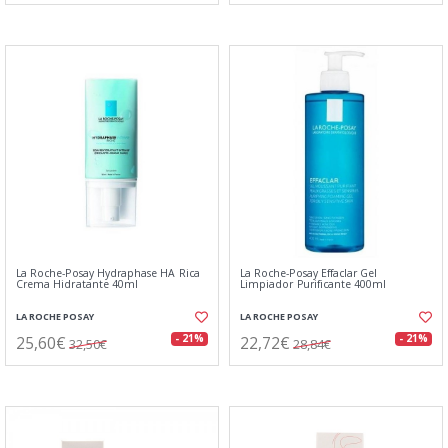
La Roche-Posay Hydraphase HA Rica
La Roche-Posay Effaclar Gel
Crema Hidratante 40ml
Limpiador Purificante 400ml
LA ROCHE POSAY
LA ROCHE POSAY
25,60€
22,72€
- 21%
- 21%
32,50€
28,84€