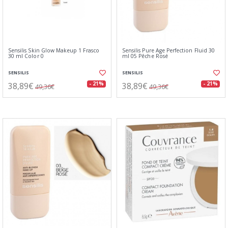
Sensilis Skin Glow Makeup 1 Frasco
Sensilis Pure Age Perfection Fluid 30
30 ml Color 0
ml 05 Pêche Rosé
SENSILIS
SENSILIS
38,89€
38,89€
- 21%
- 21%
49,36€
49,36€