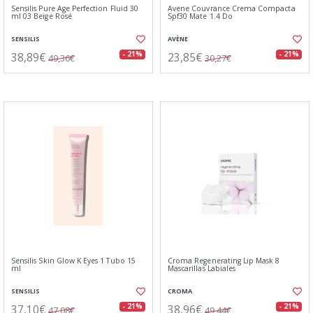
Sensilis Pure Age Perfection Fluid 30
Avene Couvrance Crema Compacta
ml 03 Beige Rosé
Spf30 Mate 1.4 Do
SENSILIS
AVÈNE
38,89€
23,85€
- 21%
- 21%
49,36€
30,27€
Sensilis Skin Glow K Eyes 1 Tubo 15
Croma Regenerating Lip Mask 8
ml
Mascarillas Labiales
SENSILIS
CROMA
37,10€
38,96€
- 21%
- 21%
47,08€
49,44€