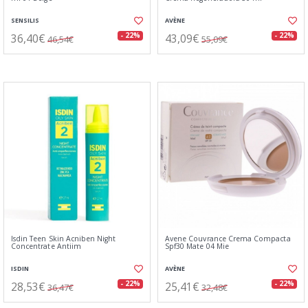
SENSILIS
AVÈNE
36,40€
43,09€
- 22%
- 22%
46,54€
55,09€
Isdin Teen Skin Acniben Night
Avene Couvrance Crema Compacta
Concentrate Antiim
Spf30 Mate 04 Mie
ISDIN
AVÈNE
28,53€
25,41€
- 22%
- 22%
36,47€
32,48€