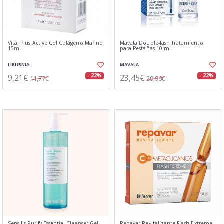
Vital Plus Active Col Colágeno Marino
Mavala Double-lash Tratamiento
15ml
para Pestañas 10 ml
LIBURNIA
MAVALA
9,21€
23,45€
- 22%
- 22%
11,77€
29,96€
Sensilis Purify Essential Cleanser Gel
Repavar Revitalizante Flash Extreme