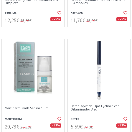
Limpieza
5 Ampollas
SENSILIS
REPAVAR
12,25€
11,76€
- 22%
- 22%
15,65€
15,02€
Beter Lapiz de Ojos Eyeliner con
Martiderm Flash Serum 15 ml
Difuminador Azu
MARTIDERM
BETER
20,73€
5,59€
- 21%
- 21%
26,33€
7,10€