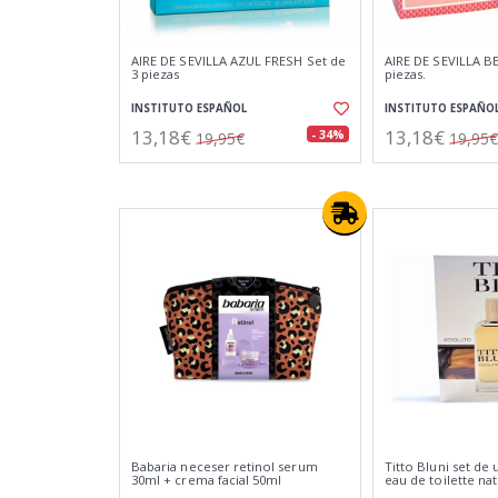
AIRE DE SEVILLA AZUL FRESH Set de
AIRE DE SEVILLA BE
3 piezas
piezas.
INSTITUTO ESPAÑOL
INSTITUTO ESPAÑO
13,18€
13,18€
- 34%
19,95€
19,95€
Babaria neceser retinol serum
Titto Bluni set de
30ml + crema facial 50ml
eau de toilette nat