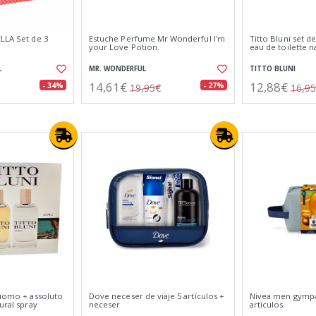
LLA Set de 3
Estuche Perfume Mr Wonderful I'm
Titto Bluni set d
your Love Potion.
eau de toilette n
L
MR. WONDERFUL
TITTO BLUNI
14,61€
12,88€
- 34%
- 27%
19,95€
16,9
 uomo + assoluto
Dove neceser de viaje 5 artículos +
Nivea men gympa
ural spray
neceser
artículos