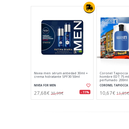
Nivea men sérum antiedad 30ml +
Coronel Tapiocca
crema hidratante SPF30 50ml
hombre EDT 75 ml
perfumado 200ml
NIVEA FOR MEN
CORONEL TAPIOCCA
27,68€
10,67€
- 11%
30,99€
11,85€