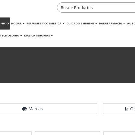
INICIO
HOGAR
PERFUMES Y COSMÉTICA
CUIDADO E HIGIENE
PARAFARMACIA
AUT
TECNOLOGÍA
MÁS CATEGORÍAS
Marcas
Or