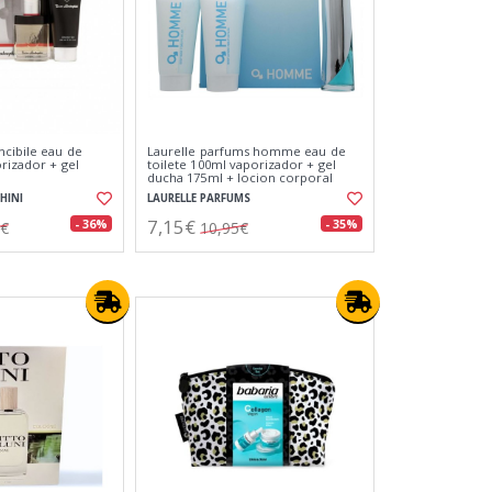
ncibile eau de
Laurelle parfums homme eau de
rizador + gel
toilete 100ml vaporizador + gel
ducha 175ml + locion corporal
175ml
HINI
LAURELLE PARFUMS
7,15€
- 36%
- 35%
5€
10,95€