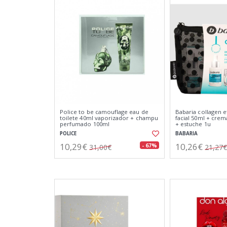
Police to be camouflage eau de
Babaria collagen 
toilete 40ml vaporizador + champu
facial 50ml + crem
perfumado 100ml
+ estuche 1u
POLICE
BABARIA
10,29€
10,26€
- 67%
31,00€
21,27€