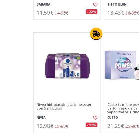
BABARIA
TITTO BLUNI
11,59€
13,43€
- 22%
14,95€
16,95€
Nivea hidratación diaria neceser
Custo i am the po
con 5 artículos
parfum eau de pa
vaporizador + riñ
NIVEA
CUSTO
12,98€
21,25€
- 17%
15,60€
25,30€