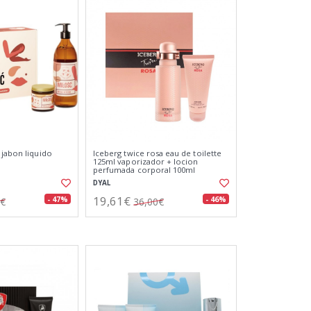
 jabon liquido
Iceberg twice rosa eau de toilette
125ml vaporizador + locion
perfumada corporal 100ml
DYAL
19,61€
- 47%
- 46%
7€
36,00€