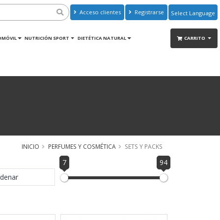
Acceso clientes
Registrarse
Powered by
Translate
OMÓVIL
NUTRICIÓN SPORT
DIETÉTICA NATURAL
CARRITO
INICIO
PERFUMES Y COSMÉTICA
SETS Y PACKS
7
94
denar