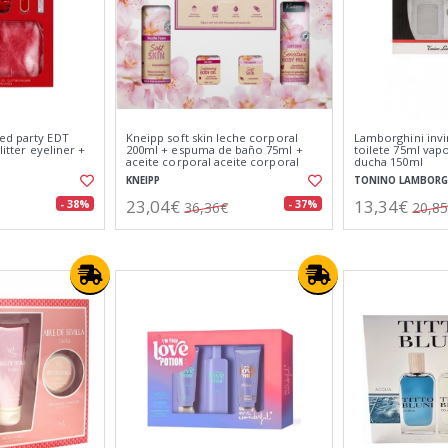
ed party EDT
Kneipp soft skin leche corporal
Lamborghini invi
litter eyeliner +
200ml + espuma de baño 75ml +
toilete 75ml vapo
aceite corporal aceite corporal
ducha 150ml
20ml + aceite de masaje 20ml
KNEIPP
TONINO LAMBORG
23,04€
13,34€
- 38%
- 37%
36,36€
20,8