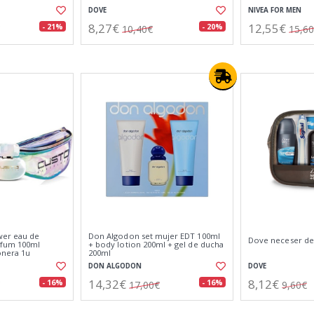
DOVE
NIVEA FOR MEN
8,27€
12,55€
- 21%
- 20%
10,40€
15,6
wer eau de
Don Algodon set mujer EDT 100ml
Dove neceser de
rfum 100ml
+ body lotion 200ml + gel de ducha
onera 1u
200ml
DON ALGODON
DOVE
14,32€
8,12€
- 16%
- 16%
17,00€
9,60€