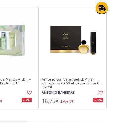
 de Manos + EDT +
Antonio Banderas Set EDP Her
 Perfumada
secret absolu 50ml + desodorante
150ml
ANTONIO BANDERAS
18,75€
- 7%
- 6%
0€
19,95€