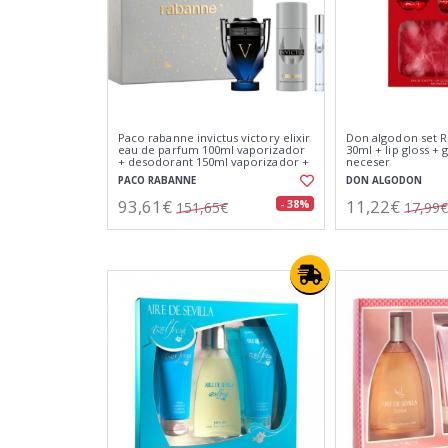
Paco rabanne invictus victory elixir
Don algodon set R
eau de parfum 100ml vaporizador
30ml + lip gloss + g
+ desodorant 150ml vaporizador +
neceser
miniatura 10ml
PACO RABANNE
DON ALGODON
93,61€
11,22€
- 38%
151,65€
17,99€