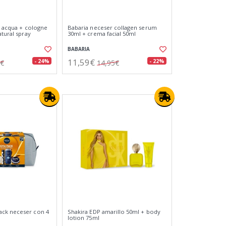
e acqua + cologne
Babaria neceser collagen serum
atural spray
30ml + crema facial 50ml
BABARIA
11,59€
- 24%
- 22%
5€
14,95€
ck neceser con 4
Shakira EDP amarillo 50ml + body
lotion 75ml