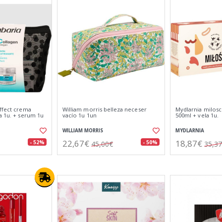
effect crema
William morris belleza neceser
Mydlarnia milosc
a 1u. + serum 1u
vacío 1u 1un
500ml + vela 1u.
WILLIAM MORRIS
MYDLARNIA
22,67€
18,87€
- 52%
- 50%
45,00€
35,3