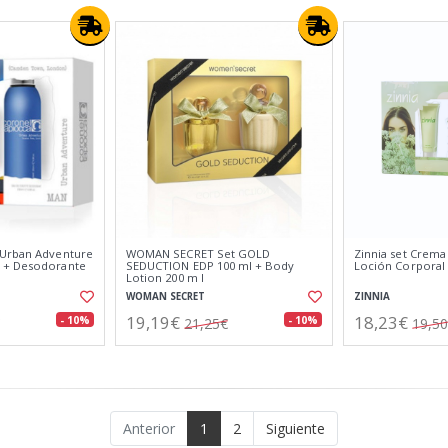
 Urban Adventure
WOMAN SECRET Set GOLD
Zinnia set Crema
 + Desodorante
SEDUCTION EDP 100 ml + Body
Loción Corporal
Lotion 200 m l
WOMAN SECRET
ZINNIA
19,19€
18,23€
- 10%
- 10%
21,25€
19,5
Anterior
1
2
Siguiente