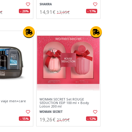
SHAKIRA
14,91€
- 20%
- 17%
0€
17,95€
WOMAN SECRET Set ROUGE
 viaje men+care
SEDUCTION EDP 100 ml + Body
Lotion 200 ml
WOMAN SECRET
19,26€
- 15%
- 12%
21,95€