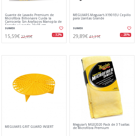
Guante de Lavado Premium de
MEGUIARS Meguiar's X1901EU Cepillo
Microfibra Billionaire Cuida la
para Llantas Grande
Carrocería Sin Arañazos Manopla de
Secado y Lavado 26x18 cm
SUMEX
SUMEX
15,59€
29,89€
- 32%
- 28%
22,95€
41,31€
Meguiar's MG02020 Pack de 3 Toallas
MEGUIARS GRIT GUARD INSERT
de Microfibra Premium