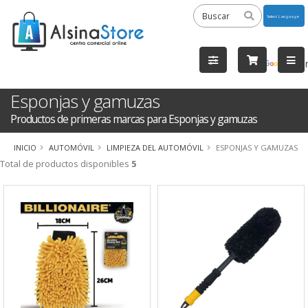
Powered
by
Tra
Esponjas y gamuzas
Productos de primeras marcas para Esponjas y gamuzas
INICIO
AUTOMÓVIL
LIMPIEZA DEL AUTOMÓVIL
ESPONJAS Y GAMUZAS
Total de productos disponibles
5