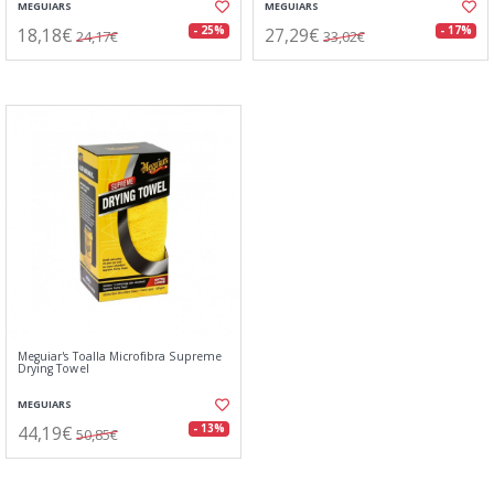
MEGUIARS
MEGUIARS
18,18€
27,29€
- 25%
- 17%
24,17€
33,02€
Meguiar's Toalla Microfibra Supreme
Drying Towel
MEGUIARS
44,19€
- 13%
50,85€