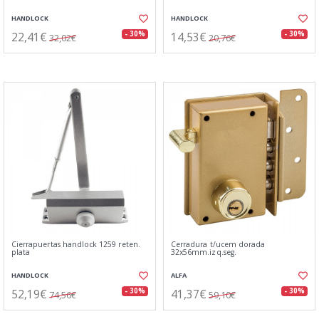
HANDLOCK
HANDLOCK
22,41€
14,53€
- 30%
- 30%
32,02€
20,76€
Cierrapuertas handlock 1259 reten.
Cerradura t/ucem dorada
plata
32x56mm.izq.seg.
HANDLOCK
ALFA
52,19€
41,37€
- 30%
- 30%
74,56€
59,10€