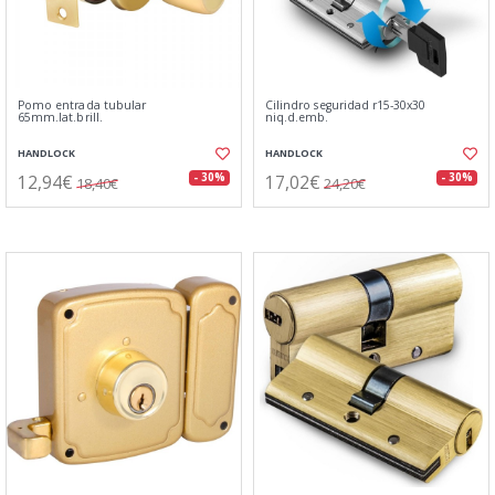
Pomo entrada tubular
Cilindro seguridad r15-30x30
65mm.lat.brill.
niq.d.emb.
HANDLOCK
HANDLOCK
12,94€
17,02€
- 30%
- 30%
18,40€
24,20€