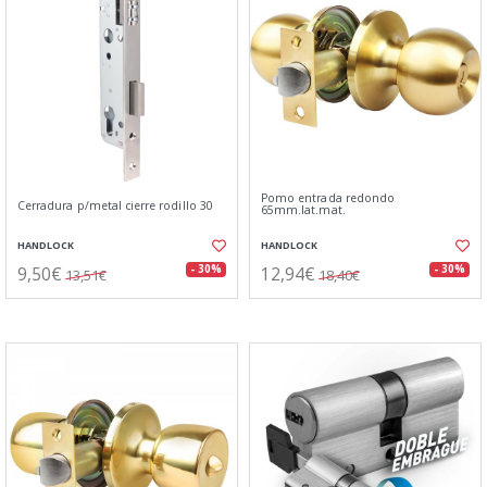
Pomo entrada redondo
Cerradura p/metal cierre rodillo 30
65mm.lat.mat.
HANDLOCK
HANDLOCK
9,50€
12,94€
- 30%
- 30%
13,51€
18,40€