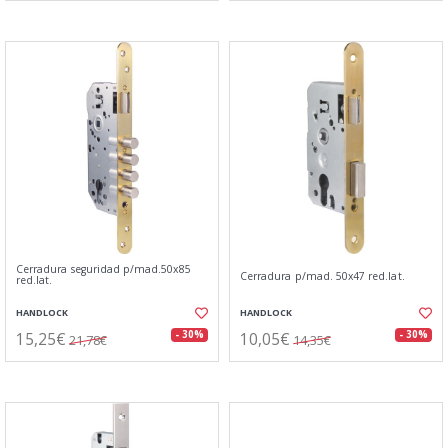
Cerradura seguridad p/mad.50x85
Cerradura p/mad. 50x47 red.lat.
red.lat.
HANDLOCK
HANDLOCK
15,25€
10,05€
- 30%
- 30%
21,78€
14,35€