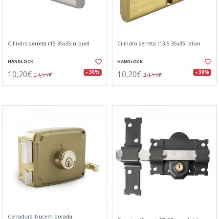
Cilindro serreta r15 35x35 niquel
Cilindro serreta r13,5 35x35 laton
HANDLOCK
HANDLOCK
10,20€
10,20€
- 30%
- 30%
14,57€
14,57€
Cerradura t/ucem dorada