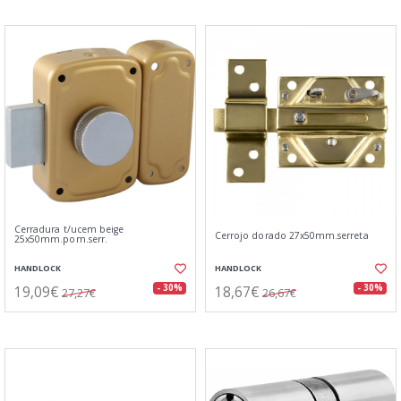
Cerradura t/ucem beige
Cerrojo dorado 27x50mm.serreta
25x50mm.pom.serr.
HANDLOCK
HANDLOCK
19,09€
18,67€
- 30%
- 30%
27,27€
26,67€