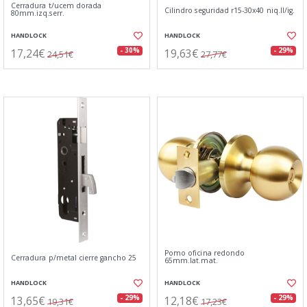
Cerradura t/ucem dorada
Cilindro seguridad r15-30x40 niq.ll/ig.
80mm.izq.serr.
HANDLOCK
HANDLOCK
17,24€
19,63€
- 30%
- 29%
24,51€
27,77€
Pomo oficina redondo
Cerradura p/metal cierre gancho 25
65mm.lat.mat.
HANDLOCK
HANDLOCK
13,65€
12,18€
- 29%
- 29%
19,31€
17,23€