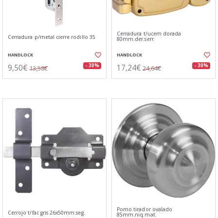
Cerradura t/ucem dorada
Cerradura p/metal cierre rodillo 35
80mm.der.serr.
HANDLOCK
HANDLOCK
9,50€
17,24€
- 30%
- 30%
13,58€
24,64€
Pomo tirador ovalado
Cerrojo t/fac gris 26x50mm.seg.
85mm.niq.mat.