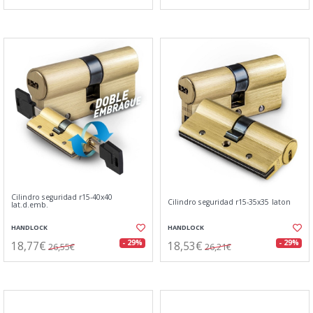
Cilindro seguridad r15-40x40
Cilindro seguridad r15-35x35 laton
lat.d.emb.
HANDLOCK
HANDLOCK
18,77€
18,53€
- 29%
- 29%
26,55€
26,21€