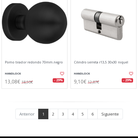
Pomo tirador redondo 70mm.negro
Cilindro serreta r13,5 30x30 niquel
HANDLOCK
HANDLOCK
13,08€
9,10€
- 29%
- 29%
18,50€
12,87€
Anterior
1
2
3
4
5
6
Siguiente