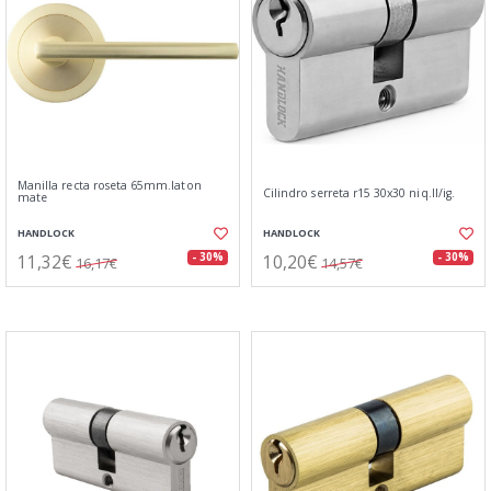
Manilla recta roseta 65mm.laton
Cilindro serreta r15 30x30 niq.ll/ig.
mate
HANDLOCK
HANDLOCK
11,32€
10,20€
- 30%
- 30%
16,17€
14,57€