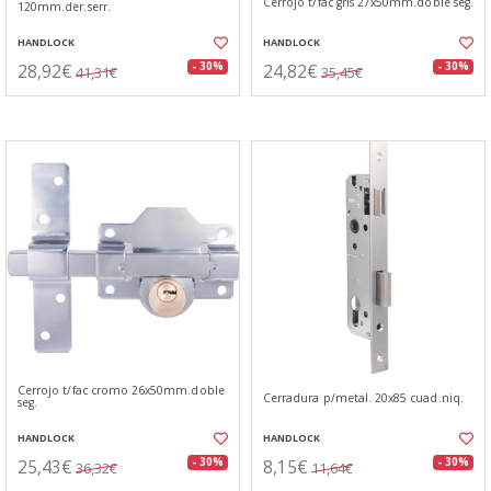
Cerrojo t/fac gris 27x50mm.doble seg.
120mm.der.serr.
HANDLOCK
HANDLOCK
28,92€
24,82€
- 30%
- 30%
41,31€
35,45€
Cerrojo t/fac cromo 26x50mm.doble
Cerradura p/metal. 20x85 cuad.niq.
seg.
HANDLOCK
HANDLOCK
25,43€
8,15€
- 30%
- 30%
36,32€
11,64€