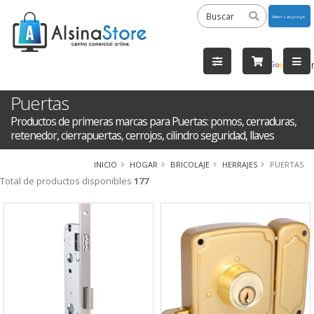
Powered
by
Tra
Puertas
Productos de primeras marcas para Puertas: pomos, cerraduras,
retenedor, cierrapuertas, cerrojos, cilindro seguridad, llaves
INICIO
HOGAR
BRICOLAJE
HERRAJES
PUERTAS
Total de productos disponibles
177