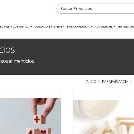
RFUMES Y COSMÉTICA
CUIDADO E HIGIENE
PARAFARMACIA
AUTOMÓVIL
NUTRICIÓN
cios
tos alimenticios
INICIO
PARAFARMACIA