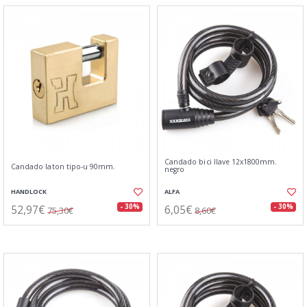
Candado bici llave 12x1800mm.
Candado laton tipo-u 90mm.
negro
HANDLOCK
ALFA
52,97€
6,05€
- 30%
- 30%
75,30€
8,60€