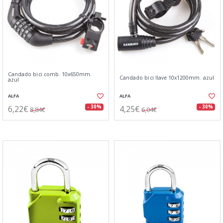
Candado bici comb. 10x650mm.
Candado bici llave 10x1200mm. azul
azul
ALFA
ALFA
6,22€
4,25€
- 30%
- 30%
8,84€
6,04€