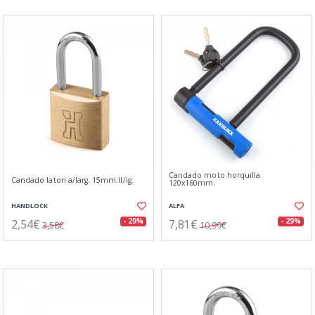
Candado moto horquilla
Candado laton a/larg. 15mm.ll/ig.
120x160mm.
HANDLOCK
ALFA
2,54€
7,81€
- 29%
- 29%
3,58€
10,99€