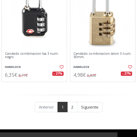
Candado combinacion tsa 3 num.
Candado combinacion laton 3 num.
negro
30mm.
HANDLOCK
HANDLOCK
6,35€
4,98€
- 27%
- 27%
8,71€
6,83€
Anterior
1
2
Siguiente