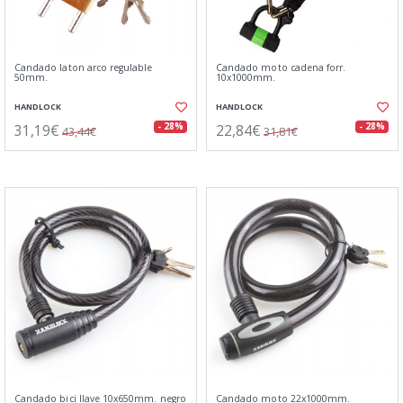
Candado laton arco regulable
Candado moto cadena forr.
50mm.
10x1000mm.
HANDLOCK
HANDLOCK
31,19€
22,84€
- 28%
- 28%
43,44€
31,81€
Candado bici llave 10x650mm. negro
Candado moto 22x1000mm.