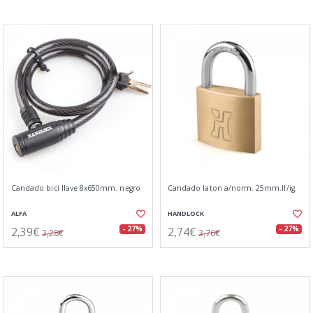
Candado bici llave 8x650mm. negro
Candado laton a/norm. 25mm.ll/ig.
ALFA
HANDLOCK
2,39€
2,74€
- 27%
- 27%
3,28€
3,76€