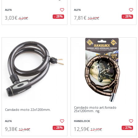
ALFA
ALFA
3,03€
7,81€
- 28%
- 28%
4,20€
10,82€
Candado moto art.forrado
Candado moto 22x1200mm.
25x1200mm. ng.
ALFA
HANDLOCK
9,38€
12,59€
- 28%
- 27%
12,94€
17,35€