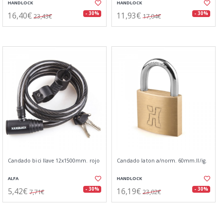
HANDLOCK
HANDLOCK
16,40€
11,93€
- 30%
- 30%
23,43€
17,04€
Candado bici llave 12x1500mm. rojo
Candado laton a/norm. 60mm.ll/ig.
ALFA
HANDLOCK
5,42€
16,19€
- 30%
- 30%
7,71€
23,02€