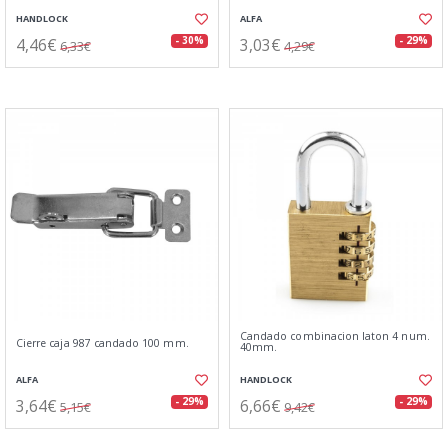
HANDLOCK
ALFA
4,46€
3,03€
- 30%
- 29%
6,33€
4,29€
Candado combinacion laton 4 num.
Cierre caja 987 candado 100 mm.
40mm.
ALFA
HANDLOCK
3,64€
6,66€
- 29%
- 29%
5,15€
9,42€