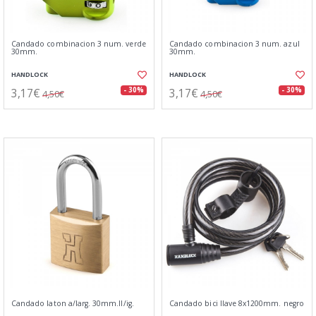
Candado combinacion 3 num. verde
Candado combinacion 3 num. azul
30mm.
30mm.
HANDLOCK
HANDLOCK
3,17€
3,17€
- 30%
- 30%
4,50€
4,50€
Candado laton a/larg. 30mm.ll/ig.
Candado bici llave 8x1200mm. negro