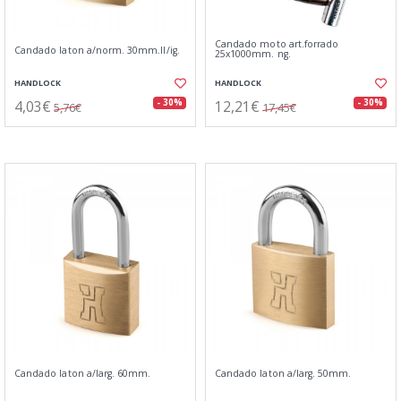
Candado moto art.forrado
Candado laton a/norm. 30mm.ll/ig.
25x1000mm. ng.
HANDLOCK
HANDLOCK
4,03€
12,21€
- 30%
- 30%
5,76€
17,45€
Candado laton a/larg. 60mm.
Candado laton a/larg. 50mm.