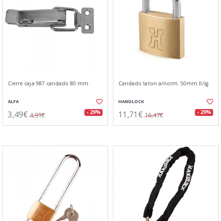
Cierre caja 987 candado 80 mm.
Candado laton a/norm. 50mm.ll/ig.
ALFA
HANDLOCK
3,49€
11,71€
- 29%
- 29%
4,91€
16,47€