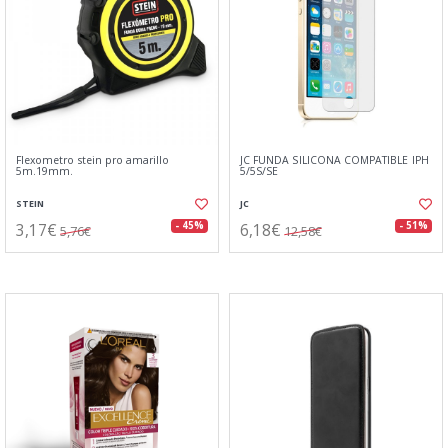
Flexometro stein pro amarillo
JC FUNDA SILICONA COMPATIBLE IPH
5m.19mm.
5/5S/SE
STEIN
JC
3,17€
6,18€
- 45%
- 51%
5,76€
12,58€