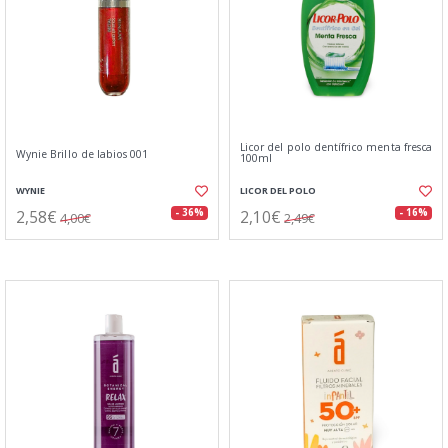
Licor del polo dentífrico menta fresca
Wynie Brillo de labios 001
100ml
WYNIE
LICOR DEL POLO
2,58€
2,10€
- 36%
- 16%
4,00€
2,49€