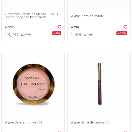
Zinnia set Crema de Manos + EDT +
Wynie Pintalabios 002
Loción Corporal Perfumada
ZINNIA
WYNIE
18,23€
1,40€
- 7%
- 39%
19,50€
2,30€
Wynie Base en polvo 003
Wynie Barra de Labios 006