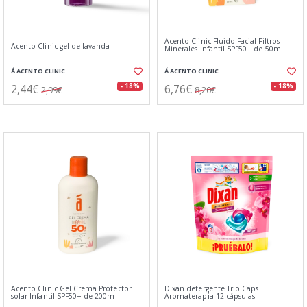
Acento Clinic Fluido Facial Filtros
Acento Clinic gel de lavanda
Minerales Infantil SPF50+ de 50ml
Á ACENTO CLINIC
Á ACENTO CLINIC
2,44€
6,76€
- 18%
- 18%
2,99€
8,20€
Acento Clinic Gel Crema Protector
Dixan detergente Trio Caps
solar Infantil SPF50+ de 200ml
Aromaterapia 12 cápsulas