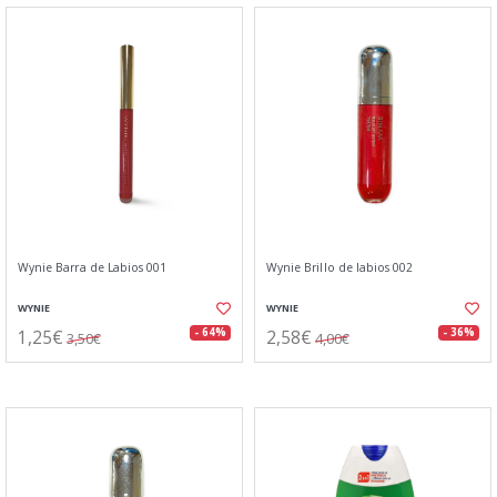
Wynie Barra de Labios 001
Wynie Brillo de labios 002
WYNIE
WYNIE
1,25€
2,58€
- 64%
- 36%
3,50€
4,00€