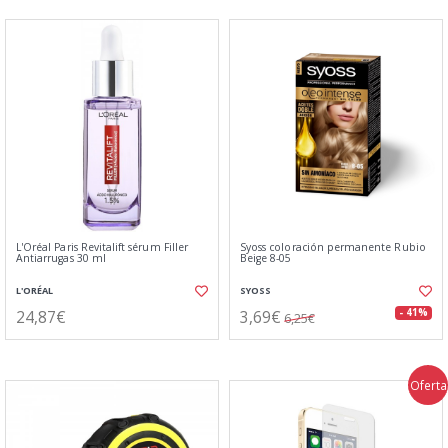
L'Oréal Paris Revitalift sérum Filler
Syoss coloración permanente Rubio
Antiarrugas 30 ml
Beige 8-05
L'ORÉAL
SYOSS
24,87€
3,69€
- 41%
6,25€
Oferta