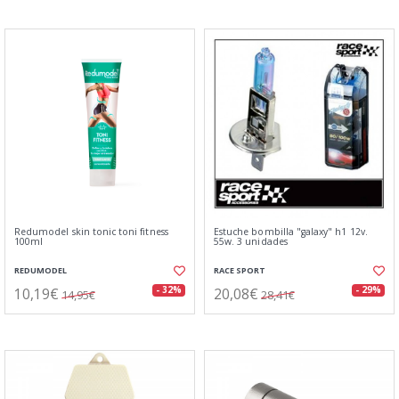
Redumodel skin tonic toni fitness
Estuche bombilla "galaxy" h1 12v.
100ml
55w. 3 unidades
REDUMODEL
RACE SPORT
10,19€
20,08€
- 32%
- 29%
14,95€
28,41€