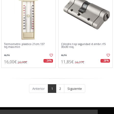
Termometro plastico 21cm.137
Cilindro top seguridad d.embr.r15
tej.max-min
30x30 niq.
ALFA
ALFA
16,00€
11,85€
- 24%
- 28%
20,98€
16,37€
Anterior
1
2
Siguiente