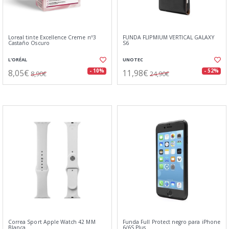
Loreal tinte Excellence Creme nº3
FUNDA FLIPMIUM VERTICAL GALAXY
Castaño Oscuro
S6
L'ORÉAL
UNOTEC
8,05€
11,98€
- 10%
- 52%
8,90€
24,90€
Correa Sport Apple Watch 42 MM
Funda Full Protect negro para iPhone
Blanca
6/6S Plus