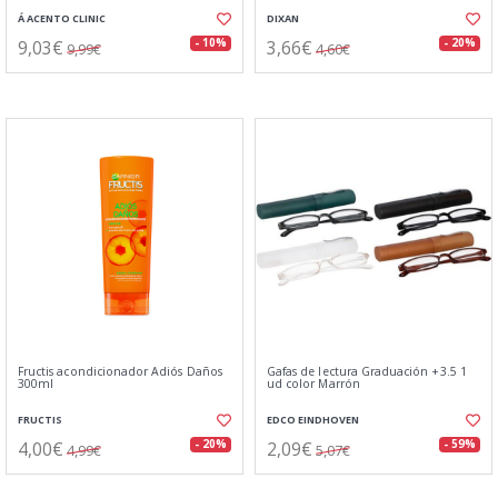
Á ACENTO CLINIC
DIXAN
9,03€
3,66€
- 10%
- 20%
9,99€
4,60€
Fructis acondicionador Adiós Daños
Gafas de lectura Graduación +3.5 1
300ml
ud color Marrón
FRUCTIS
EDCO EINDHOVEN
4,00€
2,09€
- 20%
- 59%
4,99€
5,07€