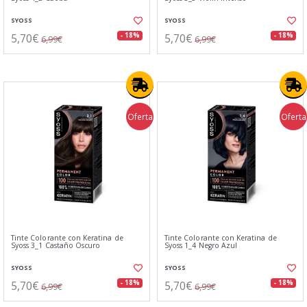
SYOSS
SYOSS
5,70€
5,70€
- 18%
- 18%
6,99€
6,99€
Oferta
Oferta
Tinte Colorante con Keratina de
Tinte Colorante con Keratina de
Syoss 3_1 Castaño Oscuro
Syoss 1_4 Negro Azul
SYOSS
SYOSS
5,70€
5,70€
- 18%
- 18%
6,99€
6,99€