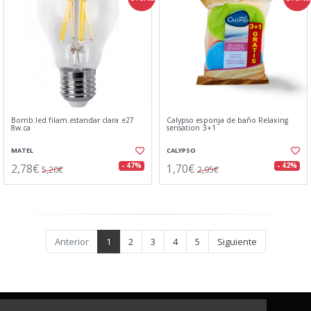
Bomb.led filam.estandar clara e27
Calypso esponja de baño Relaxing
8w.ca
sensation 3+1
MATEL
CALYPSO
2,78€
1,70€
- 47%
- 42%
5,20€
2,95€
Anterior
1
2
3
4
5
Siguiente