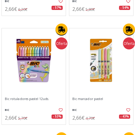
BIC
BIC
2,66€
2,66€
- 57%
- 54%
6,20€
5,80€
Oferta
Oferta
Bic rotuladores pastel 12uds.
Bic marcador pastel
BIC
BIC
2,66€
2,66€
- 53%
- 43%
5,70€
4,70€