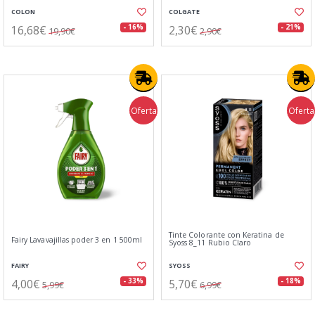
COLON
COLGATE
16,68€
2,30€
- 16%
- 21%
19,90€
2,90€
Oferta
Oferta
Tinte Colorante con Keratina de
Fairy Lavavajillas poder 3 en 1 500ml
Syoss 8_11 Rubio Claro
FAIRY
SYOSS
4,00€
5,70€
- 33%
- 18%
5,99€
6,99€