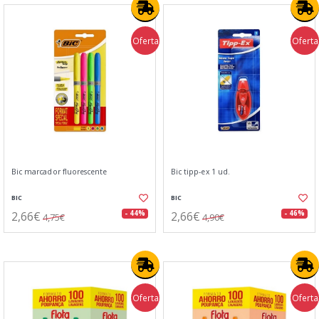
Oferta
Oferta
Bic marcador fluorescente
Bic tipp-ex 1 ud.
BIC
BIC
2,66€
2,66€
- 44%
- 46%
4,75€
4,90€
Oferta
Oferta