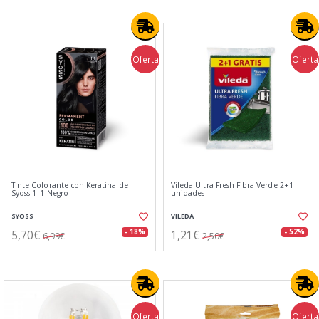
Oferta
Oferta
Tinte Colorante con Keratina de
Vileda Ultra Fresh Fibra Verde 2+1
Syoss 1_1 Negro
unidades
SYOSS
VILEDA
5,70€
1,21€
- 18%
- 52%
6,99€
2,50€
Oferta
Oferta