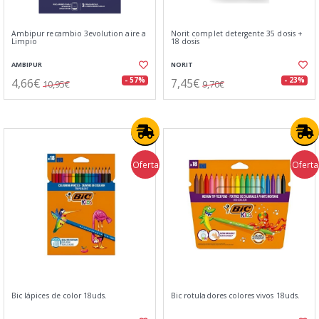
Ambipur recambio 3evolution aire a
Norit complet detergente 35 dosis +
Limpio
18 dosis
AMBIPUR
NORIT
4,66€
7,45€
- 57%
- 23%
10,95€
9,70€
Oferta
Oferta
Bic lápices de color 18uds.
Bic rotuladores colores vivos 18uds.