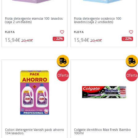
Flota detergente esencia 100 lavados
Flota detergente oceánico 100
(caja 2 undiades)
lavados (caja 2 undiades)
FLOTA
FLOTA
15,94€
15,94€
- 22%
- 22%
20,40€
20,40€
Oferta
Oferta
Colon detergente Vanish pack ahorro
Colgate dentífrico Max Fresh Bambo
134 lavados
100ml