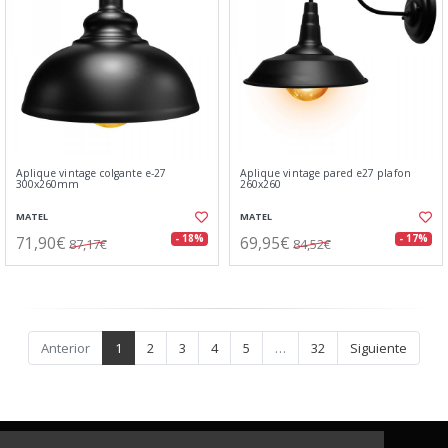
Aplique vintage colgante e-27
Aplique vintage pared e27 plafon
300x260mm
260x260
MATEL
MATEL
71,90€
69,95€
- 18%
- 17%
87,17€
84,52€
Anterior
1
2
3
4
5
…
32
Siguiente