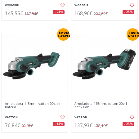
WORGRIP
WORGRIP
145,55€
168,96€
- 23%
- 25%
187,84€
224,82€
Envío
Envío
Gratis
Grati
Amoladora 115mm. vatton 20v. sin
Amoladora 115mm. vatton 20v.1
bateria
bat.2.0ah.
VATTON
VATTON
76,84€
137,93€
- 18%
- 23%
93,92€
178,19€