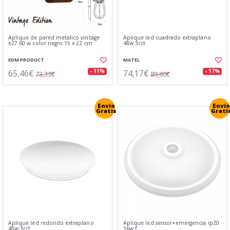
Aplique de pared metalico vintage
Aplique led cuadrado extraplano
e27 60 w color negro 15 x 22 cm
48w.3cct
EDM PRODUCT
MATEL
65,46€
74,17€
- 11%
- 17%
73,33€
89,80€
Envío
Envío
Gratis
Grati
Aplique led redondo extraplano
Aplique led sensor+emergencia ip20
48w.3cct
16w.f