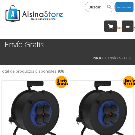
Powered
by
Tra
Envío Gratis
INICIO
ENVÍO GRATIS
Total de productos disponibles
936
Envío
Envío
Gratis
Grati