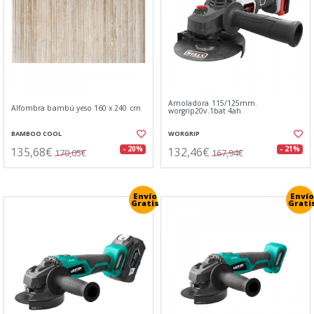
Amoladora 115/125mm.
Alfombra bambú yeso 160 x 240 cm
worgrip20v.1bat 4ah
BAMBOO COOL
WORGRIP
135,68€
132,46€
- 20%
- 21%
170,05€
167,94€
Envío
Envío
Gratis
Grati