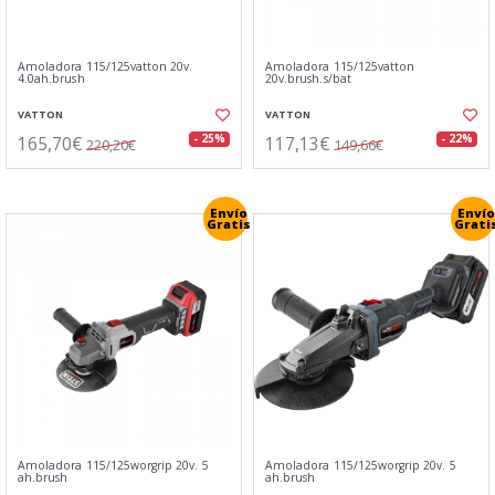
Amoladora 115/125vatton 20v.
Amoladora 115/125vatton
4.0ah.brush
20v.brush.s/bat
VATTON
VATTON
165,70€
117,13€
- 25%
- 22%
220,20€
149,66€
Envío
Envío
Gratis
Grati
Amoladora 115/125worgrip 20v. 5
Amoladora 115/125worgrip 20v. 5
ah.brush
ah.brush