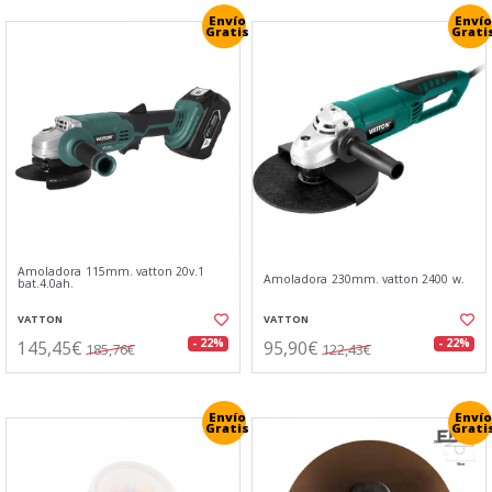
Envío
Envío
Gratis
Grati
Amoladora 115mm. vatton 20v.1
Amoladora 230mm. vatton 2400 w.
bat.4.0ah.
VATTON
VATTON
145,45€
95,90€
- 22%
- 22%
185,76€
122,43€
Envío
Envío
Gratis
Grati