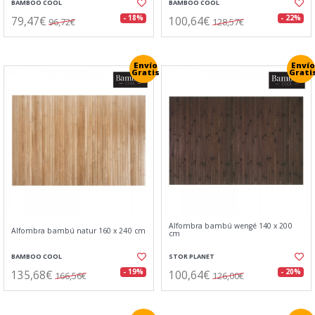
BAMBOO COOL
BAMBOO COOL
79,47€
100,64€
- 18%
- 22%
96,72€
128,57€
Envío
Envío
Gratis
Grati
Alfombra bambú wengé 140 x 200
Alfombra bambú natur 160 x 240 cm
cm
BAMBOO COOL
STOR PLANET
135,68€
100,64€
- 19%
- 20%
166,56€
126,00€