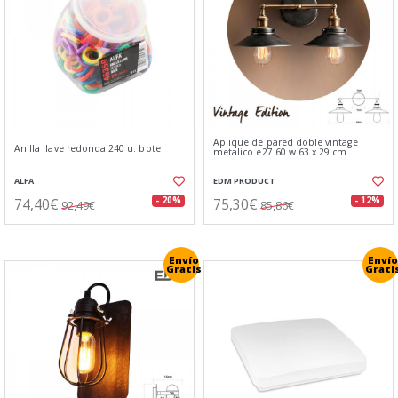
Aplique de pared doble vintage
Anilla llave redonda 240 u. bote
metalico e27 60 w 63 x 29 cm
ALFA
EDM PRODUCT
74,40€
75,30€
- 20%
- 12%
92,49€
85,86€
Envío
Envío
Gratis
Grati