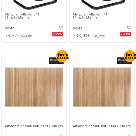
Alargo enrollable ip44
Alargo enrollable ip44
25mt.3x1,5mm.
50mt.3x1,5mm.
ONLEX
ONLEX
79,57€
138,41€
- 19%
- 23%
97,64€
179,77€
Envío
Envío
Gratis
Grati
Alfombra bambú natur 120 x 180 cm
Alfombra bambú natur 140 x 200 cm