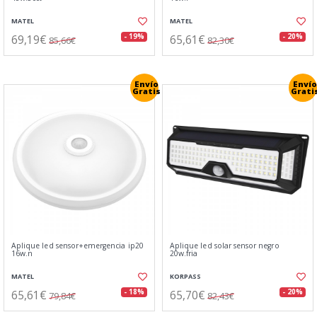
MATEL
MATEL
69,19€
65,61€
- 19%
- 20%
85,66€
82,30€
Envío
Envío
Gratis
Grati
Aplique led sensor+emergencia ip20
Aplique led solar sensor negro
16w.n
20w.fria
MATEL
KORPASS
65,61€
65,70€
- 18%
- 20%
79,84€
82,43€