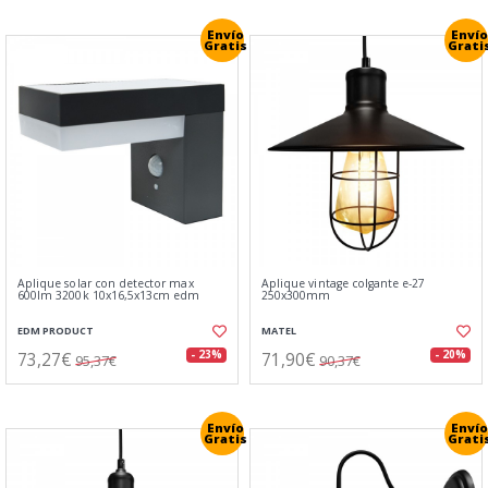
Envío
Envío
Gratis
Grati
Aplique solar con detector max
Aplique vintage colgante e-27
600lm 3200k 10x16,5x13cm edm
250x300mm
EDM PRODUCT
MATEL
73,27€
71,90€
- 23%
- 20%
95,37€
90,37€
Envío
Envío
Gratis
Grati