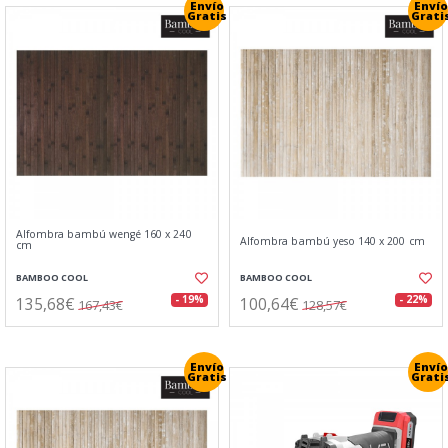
Envío
Envío
Gratis
Grati
Alfombra bambú wengé 160 x 240
Alfombra bambú yeso 140 x 200 cm
cm
BAMBOO COOL
BAMBOO COOL
135,68€
100,64€
- 19%
- 22%
167,43€
128,57€
Envío
Envío
Gratis
Grati